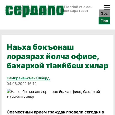
ГӀалгӀай къаман
юкъара газет
Эрс
ГӀал
Наьха бокъонаш
лораярах йолча офисе,
бахархой тIаийбеш хилар
Самиранаькъан Элберд
04.08.2022 16:12
Совместный прием граждан провели сегодня в