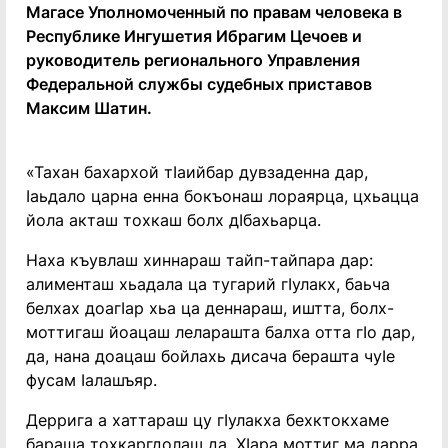
Магасе Уполномоченный по правам человека в
Республике Ингушетия Ибрагим Цечоев и
руководитель регионального Управления
Федеральной службы судебных приставов
Максим Шатин.
«Тахан бахархой тIаийбар дувзаденна дар,
Iаьдало царна енна бокъонаш лораярца, цхьацца
йола акташ тохкаш болх дIбахьарца.
Наха къувлаш хиннараш тайп-тайпара дар:
алименташ хьадала ца тугарий гIулакх, баьча
белхах доагIар хьа ца деннараш, иштта, болх-
моттигаш йоацаш леларашта балха отта гIо дар,
да, нана доацаш бойлахь дисача берашта чуIе
фусам Iалашъяр.
Деррига а хаттараш цу гIулакха бехктокхаме
бараша тохкаргдолаш да. ХIара моттиг ма дарра