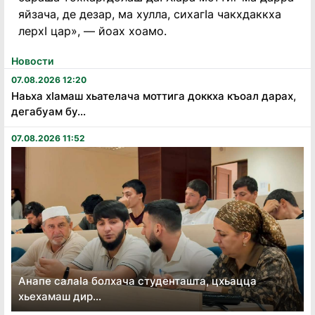
яйзача, де дезар, ма хулла, сихагIа чакхдаккха
лерхI цар», — йоах хоамо.
Новости
07.08.2026 12:20
Наьха хӏамаш хьателача моттига доккха къоал дарах,
дегабуам бу...
07.08.2026 11:52
Анапе салаӏа болхача студенташта, цхьацца
хьехамаш дир...