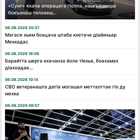
«Сунт» яхача операцега гӏолла, наькъашкара
бокъонаш телхаеш...
06.08.2026 20:37
Магасе хьем боацача штаба кхетаче дӏайихьар
Мехкадас
06.08.2026 16:09
Барайтта шерга кхачанза йола тӏехье, боахамах
дӏахоадае...
06.08.2026 10:15
СВО ветеранашта дегӏа могашал меттаоттае гӏо ду
мехка
06.08.2026 09:57