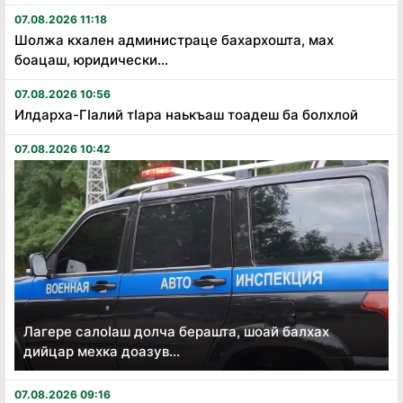
07.08.2026 11:18
Шолжа кхален администраце бахархошта, мах
боацаш, юридически...
07.08.2026 10:56
Илдарха-Гӏалий тӏара наькъаш тоадеш ба болхлой
07.08.2026 10:42
Лагере салоӏаш долча берашта, шоай балхах
дийцар мехка доазув...
07.08.2026 09:16