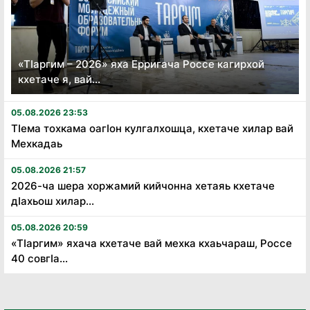
«Тӏаргим – 2026» яха Ерригача Россе кагирхой
кхетаче я, вай...
05.08.2026 23:53
Тӏема тохкама оагӏон кулгалхошца, кхетаче хилар вай
Мехкадаь
05.08.2026 21:57
2026-ча шера хоржамий кийчонна хетаяь кхетаче
дӏахьош хилар...
05.08.2026 20:59
«Тӏаргим» яхача кхетаче вай мехка кхаьчараш, Россе
40 совгӏа...