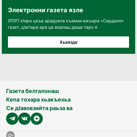
Электронни газета язле
(PDF) кӀира цкъа арадувла къаман юкъара «Сердало»
газет, цӀагӀара ара ца воалаш деша таро я
Хьаязде
Газета белгалонаш
Кепа тохара хьакъехьа
Се дӀавовзийта раьза ва