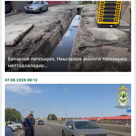
Бахархой латкъарах, Наьсарера экологи толхаераш
меттадоаладир...
07.08.2026 09:13