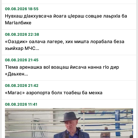
09.08.2026 18:55
Нувхаш дӏакхувсача йоага цӏераш совцае лаьрхӏа ба
Магӏалбике
08.08.2026 22:38
«Оаздик» оалача лагере, хих мишта лорабала беза
хьийхар МЧС...
08.08.2026 21:45
Тӏема аренашка воӏ воацаш йисача нанна гӏо дир
«Даьхен...
08.08.2026 21:42
«Магас» аэропорта болх тоабеш ба мехка
08.08.2026 11:41