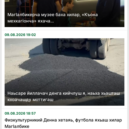
Магӏалбикерча музее баха хилар, «Къона
мехкагӏонча» яхача...
09.08.2026 19:02
Наьсаре йиллачач денга кийчлуш я, наьха хьашташ
кхоачашду моттигаш
09.08.2026 18:57
Физкультурникий Денна хетаяь, футбола яхьаш хилар
Магӏалбике