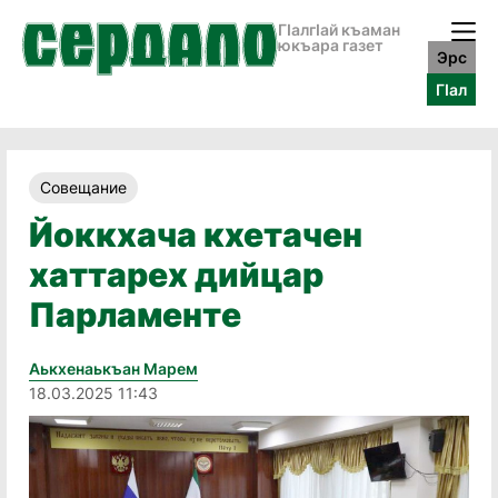
ГӀалгӀай къаман
юкъара газет
Эрс
ГӀал
Совещание
Йоккхача кхетачен
хаттарех дийцар
Парламенте
Аькхенаькъан Марем
18.03.2025 11:43