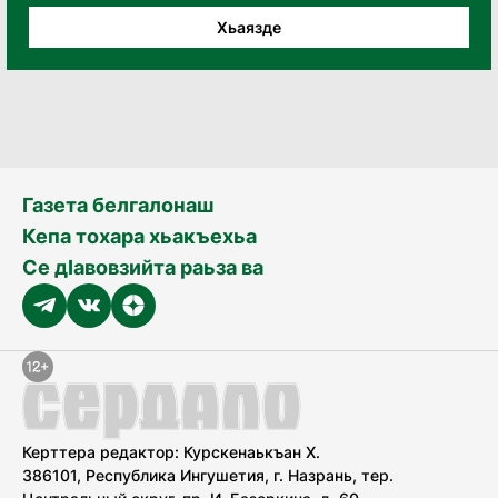
Хьаязде
Газета белгалонаш
Кепа тохара хьакъехьа
Се дӀавовзийта раьза ва
Керттера редактор: Курскенаькъан Х.
386101, Республика Ингушетия, г. Назрань, тер.