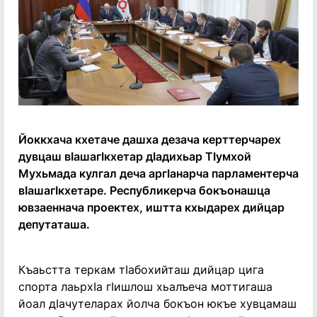
Йоккхача кхетаче дашха дезача керттерчарех
дувцаш вӀашагӀкхетар дӀадихьар ТӀумхой
Мухьмада кулгал деча аргӀанарча парламентерча
вӀашагӀкхетаре. Республикерча бокъонашца
ювзаеннача проектех, иштта кхыдарех дийцар
депутаташа.
Къаьстта теркам тӀабохийташ дийцар цига
спорта лаьрхӀа гӀишлош хьалъеча моттигаша
йоал дӀачутеларах йолча бокъон юкъе хувцамаш