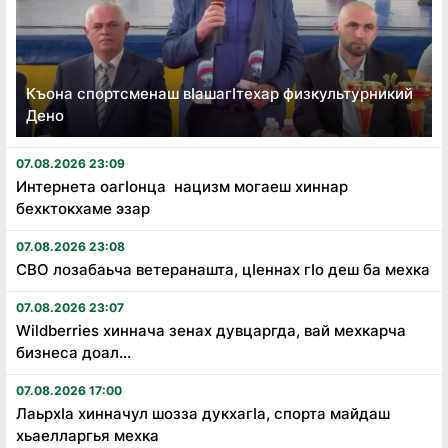
Къона спортсменаш вӏашагӏтехар физкультурникий
Дено
07.08.2026 23:09
Интернета оагӏонца нацизм могаеш хиннар
бехктокхаме эзар
07.08.2026 23:08
СВО лозабаьча ветеранашта, цӏеннах гӏо деш ба мехка
07.08.2026 23:07
Wildberries хиннача зенах дувцаргда, вай мехкарча
бизнеса доал...
07.08.2026 17:00
Лаьрхӏа хинначул шозза дукхагӏа, спорта майдаш
хьаелларгья мехка