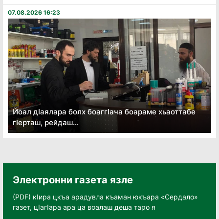
07.08.2026 16:23
Йоал дӏаялара болх боаггӏача боараме хьаоттабе
гӏерташ, рейдаш...
Электронни газета язле
(PDF) кӀира цкъа арадувла къаман юкъара «Сердало»
газет, цӀагӀара ара ца воалаш деша таро я