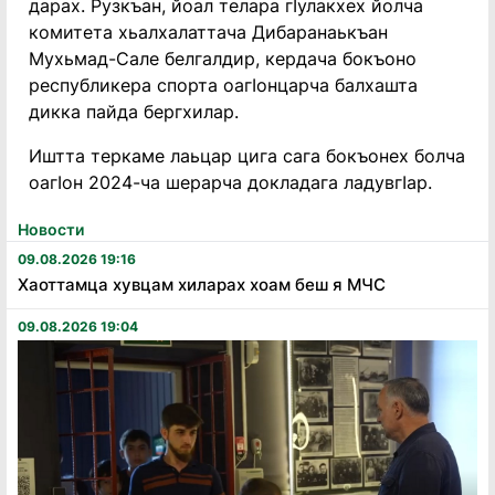
дарах. Рузкъан, йоал телара гӀулакхех йолча
комитета хьалхалаттача Дибаранаькъан
Мухьмад-Сале белгалдир, кердача бокъоно
республикера спорта оагӀонцарча балхашта
дикка пайда бергхилар.
Иштта теркаме лаьцар цига сага бокъонех болча
оагӀон 2024-ча шерарча докладага ладувгӀар.
Новости
09.08.2026 19:16
Хаоттамца хувцам хиларах хоам беш я МЧС
09.08.2026 19:04