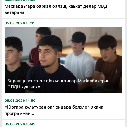
Мехкадаьгара баркал оалаш, каьхат делар МВД
ветерана
05.08.2026 15:35
Берашца кхетаче дӏахьош хилар Магӏалбикерча
ОПДН кулгалхо
05.08.2026 14:50
«Юртара культуран оагӏонцара болхло» яхача
программан...
05.08.2026 13:42