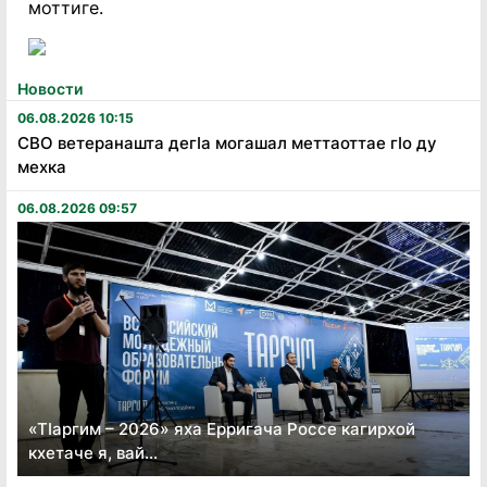
моттиге.
Новости
06.08.2026 10:15
СВО ветеранашта дегӏа могашал меттаоттае гӏо ду
мехка
06.08.2026 09:57
«Тӏаргим – 2026» яха Ерригача Россе кагирхой
кхетаче я, вай...