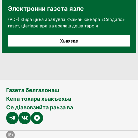
Электронни газета язле
(PDF) кӀира цкъа арадувла къаман юкъара «Сердало»
газет, цӀагӀара ара ца воалаш деша таро я
Хьаязде
Газета белгалонаш
Кепа тохара хьакъехьа
Се дӀавовзийта раьза ва