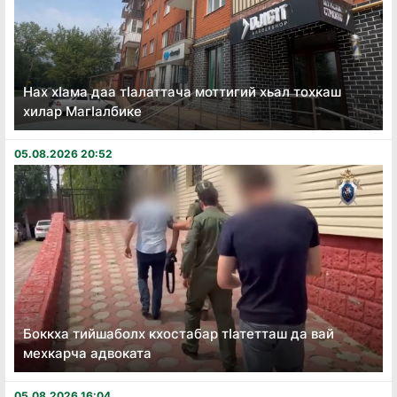
Нах хӏама даа тӏалаттача моттигий хьал тохкаш
хилар Магӏалбике
05.08.2026 20:52
Боккха тийшаболх кхостабар тӏатетташ да вай
мехкарча адвоката
05.08.2026 16:04