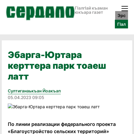
ГӀалгӀай къаман
юкъара газет
Эрс
ГӀал
Эбарга-Юртара
керттера парк тоаеш
латт
Султиганаькъан Йоакъап
05.04.2023 09:05
По линии реализации федерального проекта
«Благоустройство сельских территорий»