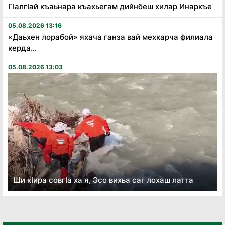
Гӏалгӏай къаьнара къахьегам дийнбеш хилар Инаркъе
05.08.2026 13:16
«Даьхен лорабой» яхача ганза вай мехкарча филиала
керда...
05.08.2026 13:03
Ши кӏира совгӏа ха я, Эсо вихьа саг лохаш латта