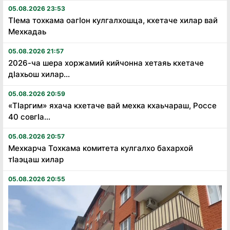
05.08.2026 23:53
Тӏема тохкама оагӏон кулгалхошца, кхетаче хилар вай
Мехкадаь
05.08.2026 21:57
2026-ча шера хоржамий кийчонна хетаяь кхетаче
дӏахьош хилар...
05.08.2026 20:59
«Тӏаргим» яхача кхетаче вай мехка кхаьчараш, Россе
40 совгӏа...
05.08.2026 20:57
Мехкарча Тохкама комитета кулгалхо бахархой
тӏаэцаш хилар
05.08.2026 20:55