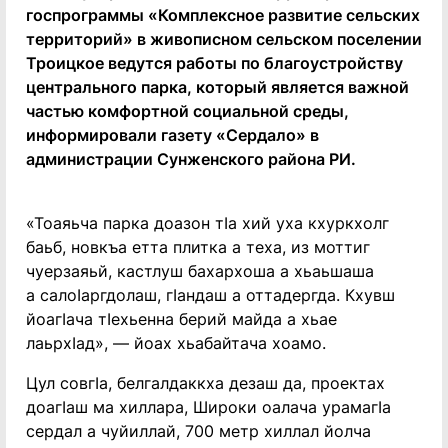
госпрограммы «Комплексное развитие сельских
территорий» в живописном сельском поселении
Троицкое ведутся работы по благоустройству
центрального парка, который является важной
частью комфортной социальной среды,
информировали газету «Сердало» в
администрации Сунженского района РИ.
«Тоаяьча парка доазон тIа хий уха кхуркхолг
баьб, новкъа етта плитка а теха, из моттиг
чуерзаяьй, кастлуш бахархоша а хьаьшаша
а салоIаргдолаш, гIандаш а оттадергда. Кхувш
йоагIача тIехьенна берий майда а хьае
лаьрхIад», — йоах хьабайтача хоамо.
Цул совгIа, белгалдаккха дезаш да, проектах
доагIаш ма хиллара, Широки оалача урамагIа
сердал а чуйиллай, 700 метр хиллал йолча