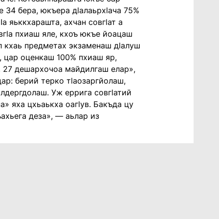
е 34 бера, юкъера дlалаьрхlача 75%
а яьккхарашта, ахчан совгlат а
вгlа пхиаш яле, кхоъ юкъе йоацаш
л кхаь предметах экзаменаш дlалуш
р, цар оценкаш 100% пхиаш яр,
а, 27 дешархочоа майдилгаш елар»,
ар: берий терко тlаозаргйолаш,
алдергдолаш. Уж еррига совгlатий
на» яха цхьаькха оагlув. Бакъда цу
ъахьега деза», — аьлар из