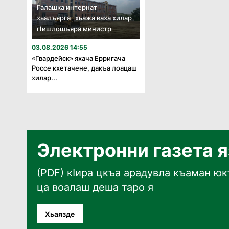
Галашка интернат
хьалъярга хьажа ваха хилар
гӏишлошъяра министр
03.08.2026 14:55
«Гвардейск» яхача Ерригача
Россе кхетачене, дакъа лоацаш
хилар...
Электронни газета 
(PDF) кӀира цкъа арадувла къаман юкъ
ца воалаш деша таро я
Хьаязде