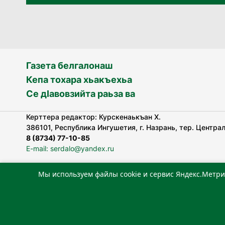
Газета белгалонаш
Кепа тохара хьакъехьа
Се дӀавовзийта раьза ва
Керттера редактор: Курскенаькъан Х.
386101, Республика Ингушетия, г. Назрань, тер. Централь
8 (8734) 77-10-85
E-mail: serdalo@yandex.ru
Мы используем файлы cookie и сервис Яндекс.Метри
«Сердало» газета арадувлар чIоагIдаьд бувзамеи, хоам
лоаттабеча Федеральни болхлоша (Роскомнадзор).
Реестровая запись СМИ: ЭЛ № ФС 77-78323 от 15.05.202
«Издательский дом «Сердало»