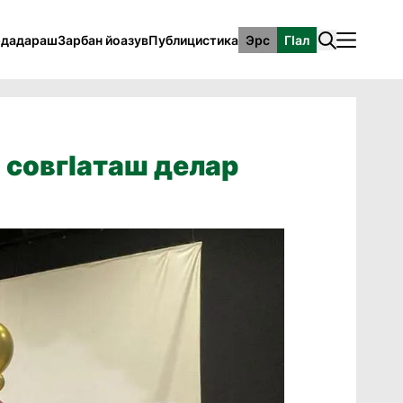
рдадараш
Зарбан йоазув
Публицистика
Эрс
ГӀал
 совгlаташ делар