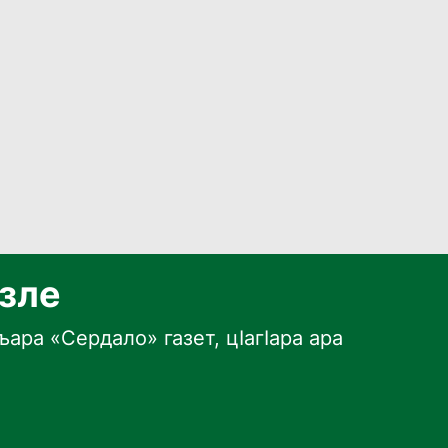
язле
ара «Сердало» газет, цӀагӀара ара