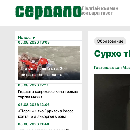
ГӀалгӀай къаман
юкъара газет
Новости
Образование
05.08.2026 13:03
Сурхо т
Гаьгенаькъан Ма
Ши кӏира совгӏа ха я, Эсо
вихьа саг лохаш латта
05.08.2026 12:11
Гидашта ховр массахана тохкаш
хургда мехка
05.08.2026 12:06
«Тӏаргим» яха Ерригача Россе
кхетаче дӏахьоргья мехка
05.08.2026 11:40