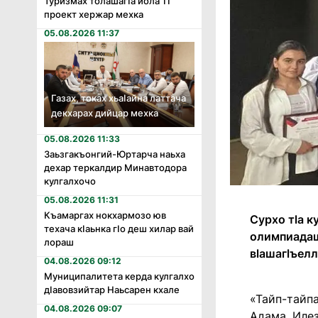
Туризмах толашагӏа йола 11
проект хержар мехка
05.08.2026 11:37
Газах, токах хьаӏайна латтача
декхарах дийцар мехка
05.08.2026 11:33
Заьзгакъонгий-Юртарча наьха
дехар теркалдир Минавтодора
кулгалхочо
05.08.2026 11:31
Къамаргах нокхармозо юв
Сурхо тlа 
техача кӏаьнка гӏо деш хилар вай
олимпиадаш
лораш
вlашагlъел
04.08.2026 09:12
Муниципалитета керда кулгалхо
дӏавовзийтар Наьсарен кхале
«Тайп-тайп
04.08.2026 09:07
Адама, Илез