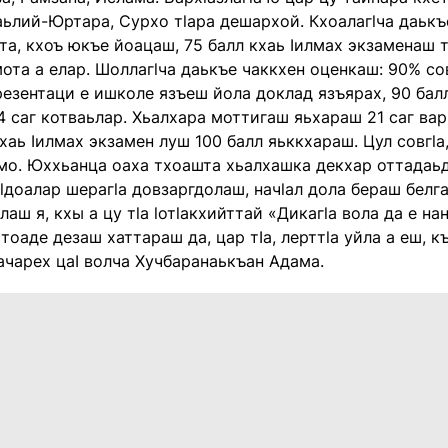
аьлий-Юртара, Сурхо тlара дешархой. Кхоалагlча даькъ
а, кхоъ юкъе йоацаш, 75 балл кхаь Ӏилмах экзаменаш тӀ
ота а елар. Шоллагlча даькъе чаккхен оценкаш: 90% со
резентаци е ишколе язъеш йола доклад язъярах, 90 бал
4 саг котваьлар. Хьалхара моттигаш яьхараш 21 саг ва
хаь Ӏилмах экзамен луш 100 балл яьккхараш. Цул совгl
мо. Юххьанца оаха тхоашта хьалхашка декхар оттадаьд
lдоалар шерагlа довзаргдолаш, начlал дола бераш белг
лаш я, кхы а цу тlа lотlакхийттай «Дикагlа вола да е на
тоаде дезаш хаттараш да, цар тӀа, лерттlа уйла а еш, к
ачарех цаӀ волча Хучбаранаькъан Адама.