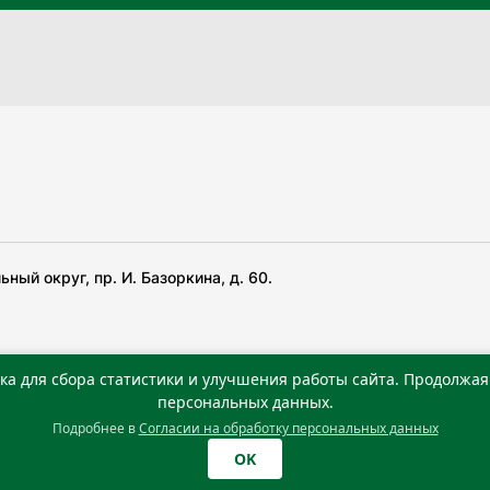
ный округ, пр. И. Базоркина, д. 60.
ка для сбора статистики и улучшения работы сайта. Продолжая 
 беча гIирсаштеи, цар дуккхача тайпаштеи тIахьожам
персональных данных.
Подробнее в
Согласии на обработку персональных данных
0 г. Учредитель: Государственное автономное учреждение
OK