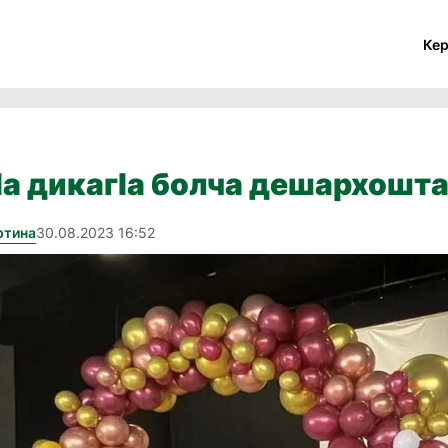
Ке
lа дикагlа болча дешархошта
ртина
30.08.2023 16:52