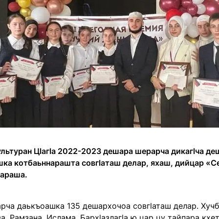
культуран Цlагlа 2022-2023 дешара шерарча дикагlча д
ка котбаьннарашта совгlаташ делар, яхаш, дийцар «Се
лараша.
арча даькъоашка 135 дешархочоа совгlаташ делар. Хуч
а, Рамзана, Ислама. Бархlазлагlа ю цар цу тайпара кхе