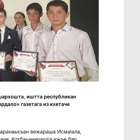
ешархошта, иштта республикан
рдало» газетага из кхетаче
баранаькъан вежараша Исмаlала,
таче. Котбаьннарашта юкъе бар