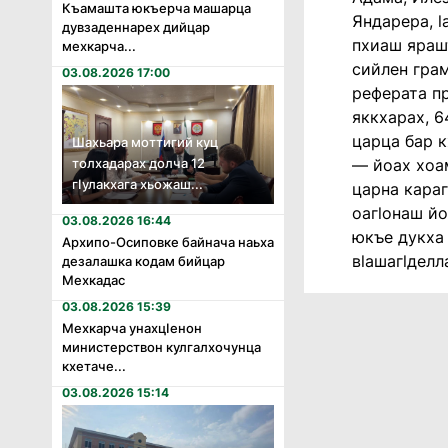
Къамашта юкъерча машарца
Яндарера, l
дувзаденнарех дийцар
пхиаш ярашт
мехкарча...
сийлен грам
03.08.2026 17:00
реферата п
яккхарах, 6
царца бар к
Шахьара моттигий куц
толхадарах долча 12
— йоах хоа
гӏулакхага хьожаш...
царна караг
оагlонаш йо
03.08.2026 16:44
юкъе дукха 
Архипо-Осиповке байнача наьха
вlашагlделл
дезалашка кодам бийцар
Мехкадас
03.08.2026 15:39
Мехкарча унахцӏенон
министерствон кулгалхочунца
кхетаче...
03.08.2026 15:14