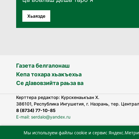
Хьаязде
Газета белгалонаш
Кепа тохара хьакъехьа
Се дӀавовзийта раьза ва
Керттера редактор: Курскенаькъан Х.
386101, Республика Ингушетия, г. Назрань, тер. Централь
8 (8734) 77-10-85
E-mail: serdalo@yandex.ru
Мы используем файлы cookie и сервис Яндекс.Метри
«Сердало» газета арадувлар чIоагIдаьд бувзамеи, хоам