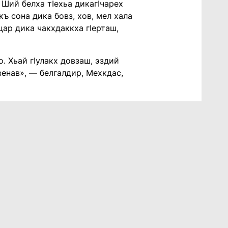
 Ший белха тIехьа дикагIчарех
къ сона дика бовз, хов, мел хала
цар дика чакхдаккха гIерташ,
о. Хьай гIулакх довзаш, эздий
енав», — белгалдир, Мехкдас,