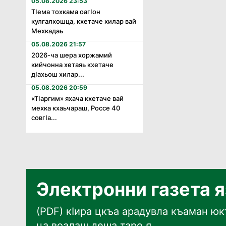
05.08.2026 23:53
Тӏема тохкама оагӏон
кулгалхошца, кхетаче хилар вай
Мехкадаь
05.08.2026 21:57
2026-ча шера хоржамий
кийчонна хетаяь кхетаче
дӏахьош хилар...
05.08.2026 20:59
«Тӏаргим» яхача кхетаче вай
мехка кхаьчараш, Россе 40
совгӏа...
Электронни газета 
(PDF) кӀира цкъа арадувла къаман юкъ
ца воалаш деша таро я