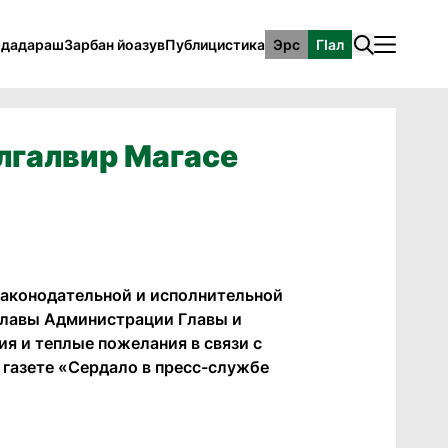
рдадараш
Зарбан йоазув
Публицистика
Эрс
ГӀал
елгалвир Магасе
законодательной и исполнительной
 Славы Администрации Главы и
я и теплые пожелания в связи с
газете «Сердало в пресс-службе