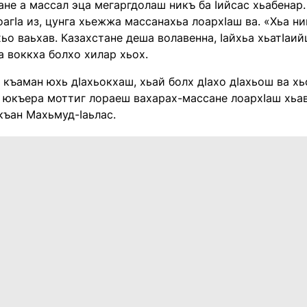
ане а массал эца мегаргдолаш никъ ба Iийсас хьабенар.
агIа из, цунга хьежжа массанахьа лоархIаш ва. «Хьа ни
ьо ваьхав. Казахстане деша волавенна, Iайхьа хьатIаий
 воккха болхо хилар хьох.
й къаман юхь дIахьокхаш, хьай болх дIахо дIахьош ва хь
а юкъера моттиг лораеш вахарах-массане лоархIаш хьав
къан Махьмуд-Iаьлас.