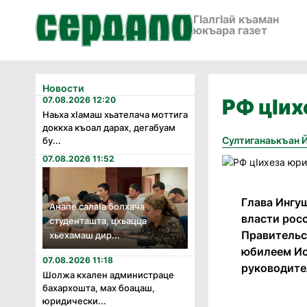
ГӀалгӀай къаман
юкъара газет
Новости
07.08.2026 12:20
РФ цIих
Наьха хӏамаш хьателача моттига
доккха къоал дарах, дегабуам
Султиганаькъан 
бу...
07.08.2026 11:52
Глава Ингу
Анапе салаӏа болхача
власти рос
студенташта, цхьацца
Правительс
хьехамаш дир...
юбилеем Ис
07.08.2026 11:18
руководите
Шолжа кхален администраце
бахархошта, мах боацаш,
юридически...