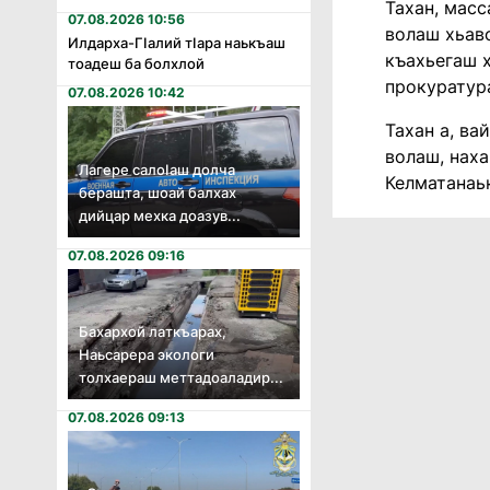
Тахан, масс
07.08.2026 10:56
волаш хьаво
Илдарха-Гӏалий тӏара наькъаш
къахьегаш х
тоадеш ба болхлой
прокуратура
07.08.2026 10:42
Тахан а, ва
волаш, нах
Лагере салоӏаш долча
Келматанаь
берашта, шоай балхах
дийцар мехка доазув...
07.08.2026 09:16
Бахархой латкъарах,
Наьсарера экологи
толхаераш меттадоаладир...
07.08.2026 09:13