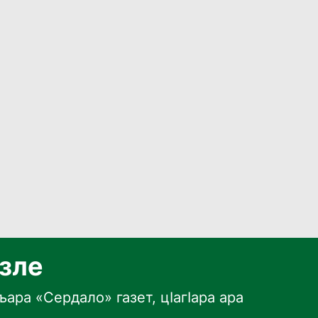
язле
ара «Сердало» газет, цӀагӀара ара