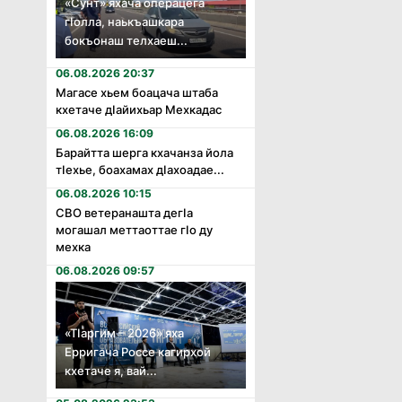
«Сунт» яхача операцега
гӏолла, наькъашкара
бокъонаш телхаеш...
06.08.2026 20:37
Магасе хьем боацача штаба
кхетаче дӏайихьар Мехкадас
06.08.2026 16:09
Барайтта шерга кхачанза йола
тӏехье, боахамах дӏахоадае...
06.08.2026 10:15
СВО ветеранашта дегӏа
могашал меттаоттае гӏо ду
мехка
06.08.2026 09:57
«Тӏаргим – 2026» яха
Ерригача Россе кагирхой
кхетаче я, вай...