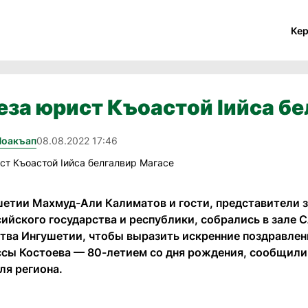
Ке
еза юрист Къоастой Iийса б
Йоакъап
08.08.2022 17:46
шетии Махмуд-Али Калиматов и гости, представители 
сийского государства и республики, собрались в зале
тва Ингушетии, чтобы выразить искренние поздравлени
сы Костоева — 80-летием со дня рождения, сообщили 
ля региона.