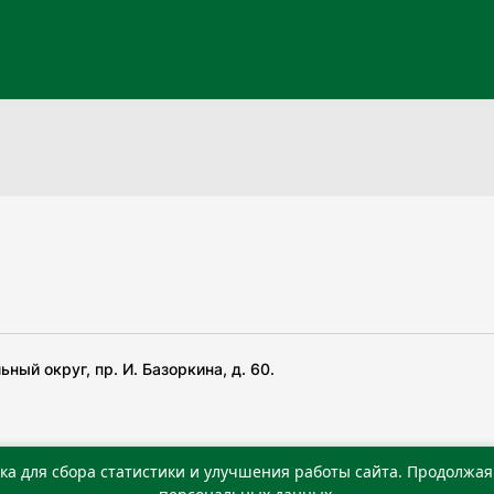
ный округ, пр. И. Базоркина, д. 60.
ка для сбора статистики и улучшения работы сайта. Продолжая 
 беча гIирсаштеи, цар дуккхача тайпаштеи тIахьожам