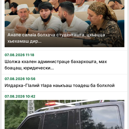
Анапе салаӏа болхача студенташта, цхьацца
хьехамаш дир...
07.08.2026 11:18
Шолжа кхален администраце бахархошта, мах
боацаш, юридически...
07.08.2026 10:56
Илдарха-Гӏалий тӏара наькъаш тоадеш ба болхлой
07.08.2026 10:42