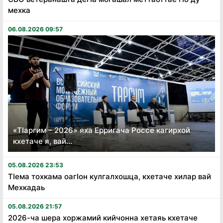
мехка
06.08.2026 09:57
«Тӏаргим – 2026» яха Ерригача Россе кагирхой
кхетаче я, вай...
05.08.2026 23:53
Тӏема тохкама оагӏон кулгалхошца, кхетаче хилар вай
Мехкадаь
05.08.2026 21:57
2026-ча шера хоржамий кийчонна хетаяь кхетаче