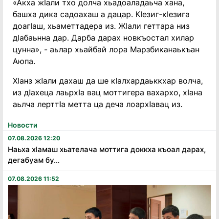
«Акха жӀали тхо долча хьадоаладаьча хана,
башха дика садоахаш а дацар. КӀезиг-кӀезига
доагӀаш, хьаметтадера из. ЖӀали геттара низ
дӀабаьнна дар. Дарба дарах новкъостал хилар
цунна», - аьлар хьайбай лора Марзбиканаькъан
Аюпа.
ХӀанз жӀали дахаш да ше кӀалхардаьккхар волча,
из дӀахеца лаьрхӀа вац моттигера вахархо, хӀана
аьлча лерттӀа метта ца деча лоархӀавац из.
Новости
07.08.2026 12:20
Наьха хӏамаш хьателача моттига доккха къоал дарах,
дегабуам бу...
07.08.2026 11:52