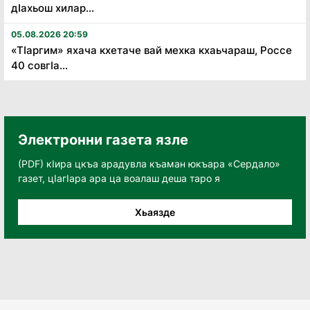
дӏахьош хилар...
05.08.2026 20:59
«Тӏаргим» яхача кхетаче вай мехка кхаьчараш, Россе
40 совгӏа...
Электронни газета язле
(PDF) кӀира цкъа арадувла къаман юкъара «Сердало»
газет, цӀагӀара ара ца воалаш деша таро я
Хьаязде