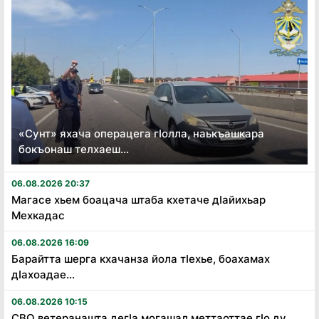
«Сунт» яхача операцега гӏолла, наькъашкара
бокъонаш телхаеш...
06.08.2026 20:37
Магасе хьем боацача штаба кхетаче дӏайихьар
Мехкадас
06.08.2026 16:09
Барайтта шерга кхачанза йола тӏехье, боахамах
дӏахоадае...
06.08.2026 10:15
СВО ветеранашта дегӏа могашал меттаоттае гӏо ду