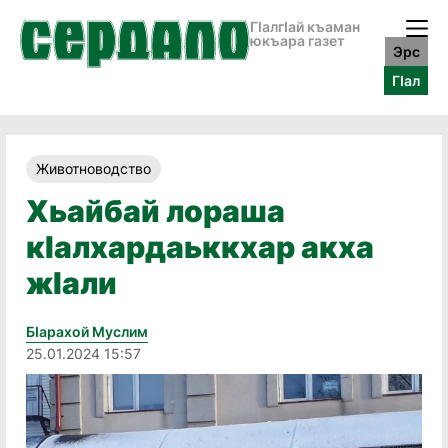
ГӀалгӀай къаман
юкъара газет
Эрс
ГӀал
Животноводство
Хьайбай лораша
кӀалхардаьккхар акха
жӀали
Бӏарахой Муслим
25.01.2024 15:57