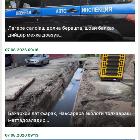
Лагере салоӏаш долча берашта, шоай балхах
дийцар мехка доазув...
07.08.2026 09:16
Бахархой латкъарах, Наьсарера экологи толхаераш
меттадоаладир...
07.08.2026 09:13