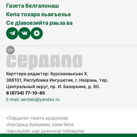
Газета белгалонаш
Кепа тохара хьакъехьа
Се дӀавовзийта раьза ва
Керттера редактор: Курскенаькъан Х.
386101, Республика Ингушетия, г. Назрань, тер.
Центральный округ, пр. И. Базоркина, д. 60.
8 (8734) 77-10-85
E-mail: serdalo@yandex.ru
«Сердало» газета арадувлар
чIоагIдаьд бувзамеи, хоам беча
гIирсаштеи, цар дуккхача тайпаштеи