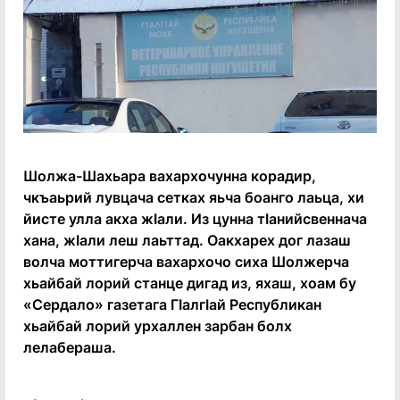
Шолжа-Шахьара вахархочунна корадир,
чкъаьрий лувцача сетках яьча боанго лаьца, хи
йисте улла акха жӀали. Из цунна тӀанийсвеннача
хана, жӀали леш лаьттад. Оакхарех дог лазаш
волча моттигерча вахархочо сиха Шолжерча
хьайбай лорий станце дигад из, яхаш, хоам бу
«Сердало» газетага ГӀалгӀай Республикан
хьайбай лорий урхаллен зарбан болх
лелабераша.