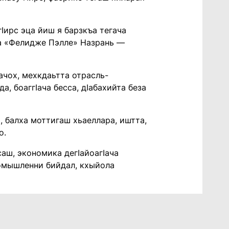
гIирс эца йиш я барзкъа тегача
лча «Фелидже Пэлле» Назрань —
ачох, мехкдаьтта отрасль-
а, боаггIача бесса, дIабахийта беза
, балха моттигаш хьаеллара, иштта,
о.
саш, экономика дегIайоагIача
ромышленни бийдал, кхыйола