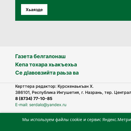
Хьаязде
Газета белгалонаш
Кепа тохара хьакъехьа
Се дӀавовзийта раьза ва
Керттера редактор: Курскенаькъан Х.
386101, Республика Ингушетия, г. Назрань, тер. Централь
8 (8734) 77-10-85
E-mail: serdalo@yandex.ru
Мы используем файлы cookie и сервис Яндекс.Метри
«Сердало» газета арадувлар чIоагIдаьд бувзамеи, хоам
лоаттабеча Федеральни болхлоша (Роскомнадзор).