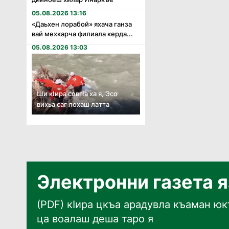
05.08.2026 13:16
«Даьхен лорабой» яхача ганза
вай мехкарча филиала керда...
05.08.2026 13:03
Ши кӏира совгӏа ха я, Эсо
вихьа саг лохаш латта
Электронни газета 
(PDF) кӀира цкъа арадувла къаман юкъ
ца воалаш деша таро я