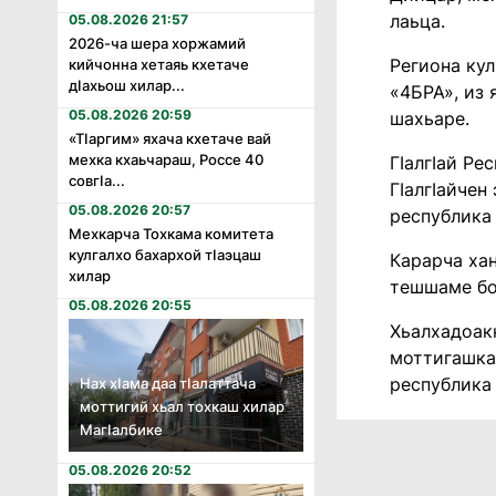
лаьца.
05.08.2026 21:57
2026-ча шера хоржамий
Региона кул
кийчонна хетаяь кхетаче
дӏахьош хилар...
«4БРА», из 
05.08.2026 20:59
шахьаре.
«Тӏаргим» яхача кхетаче вай
мехка кхаьчараш, Россе 40
ГIалгIай Ре
совгӏа...
ГIалгIайчен
05.08.2026 20:57
республика
Мехкарча Тохкама комитета
кулгалхо бахархой тӏаэцаш
Карарча хан
хилар
тешшаме бол
05.08.2026 20:55
Хьалхадоакк
моттигашка,
республика
Нах хӏама даа тӏалаттача
моттигий хьал тохкаш хилар
Магӏалбике
05.08.2026 20:52