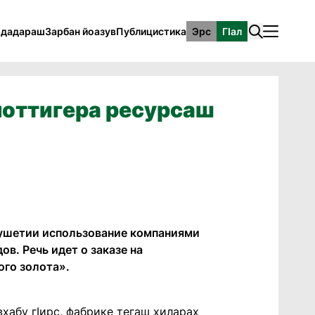
рдадараш
Зарбан йоазув
Публицистика
Эрс
ГӀал
 моттигера ресурсаш
ушетии использование компаниями
в. Речь идет о заказе на
ого золота».
увхабу гIирс, фабрике тегаш хиларах