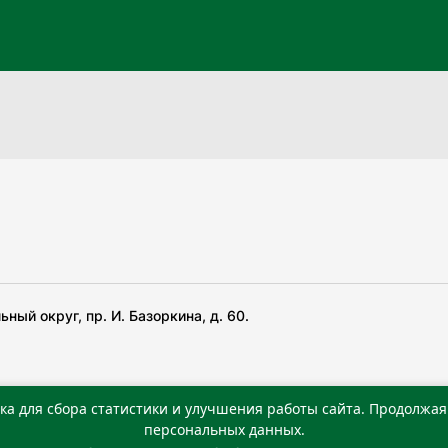
ный округ, пр. И. Базоркина, д. 60.
ка для сбора статистики и улучшения работы сайта. Продолжая 
 беча гIирсаштеи, цар дуккхача тайпаштеи тIахьожам
персональных данных.