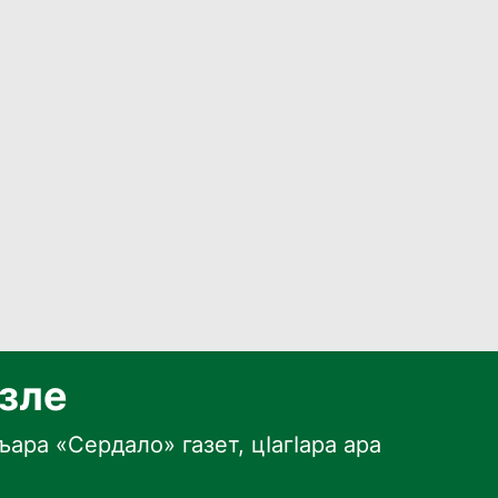
язле
ара «Сердало» газет, цӀагӀара ара