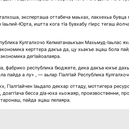
галхоша, эксперташа оттабеча маьхах, лакхехьа бувца 
я Iаьлий-Юрта, иштта кога тIа бувхабу гIирс тегаш йо
спублика Кулгалхочо Келматанаькъан Махьмуд-Iаьлас ях
 экономика керттера дакъа да, цу хьакъе эцаш бола пайд
 экономика дегIайоалаяра.
а, фабрико республика бюджете, дика дакъа юкъе дахь
а пайда а лу» , — аьлар ГIалгIай Республика Кулгалхоч
х, ГIалгIайчен Iаьдало декхар оттаду, моттигера ресур
 доаггIача бесса дIа-юха хьожаяр, произвоственни, п
 таронаш, пайда эцаш лелаяра.