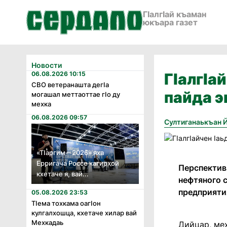
ГӀалгӀай къаман
юкъара газет
Новости
06.08.2026 10:15
ГIалгIа
СВО ветеранашта дегӏа
пайда э
могашал меттаоттае гӏо ду
мехка
06.08.2026 09:57
Султиганаькъан 
«Тӏаргим – 2026» яха
Ерригача Россе кагирхой
Перспектив
кхетаче я, вай...
нефтяного с
предприяти
05.08.2026 23:53
Тӏема тохкама оагӏон
кулгалхошца, кхетаче хилар вай
Мехкадаь
Дийцар, мех