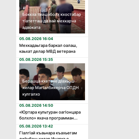
Боккха тийшаболх кхостабар
тӏатетташ да вай мехкарча
адвоката
05.08.2026 16:04
Мехкадаьгара баркал оалаш,
каьхат делар МВД ветерана
05.08.2026 15:35
Берашца кхетаче дӏахьош
хилар Магӏалбикерча ОПДН
кулгалхо
05.08.2026 14:50
«Юртара культуран оагӏонцара
болхло» яхача программан...
05.08.2026 13:42
Гӏалгӏай къаьнара къахьегам
дийнбеш хилар Инаркъе