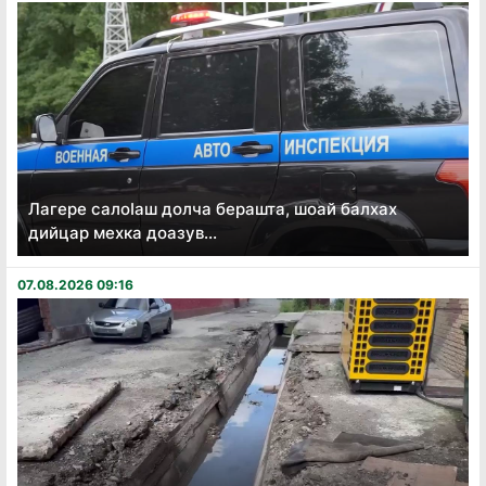
Лагере салоӏаш долча берашта, шоай балхах
дийцар мехка доазув...
07.08.2026 09:16