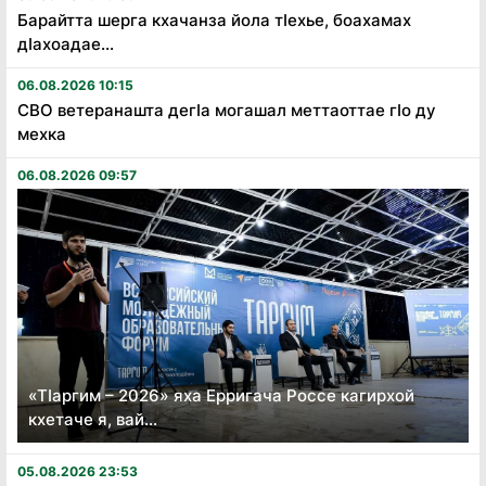
Барайтта шерга кхачанза йола тӏехье, боахамах
дӏахоадае...
06.08.2026 10:15
СВО ветеранашта дегӏа могашал меттаоттае гӏо ду
мехка
06.08.2026 09:57
«Тӏаргим – 2026» яха Ерригача Россе кагирхой
кхетаче я, вай...
05.08.2026 23:53