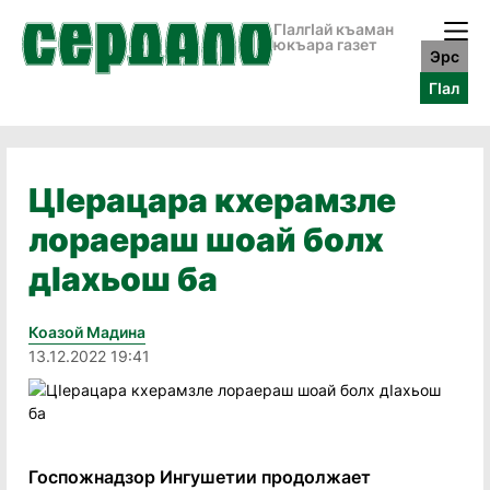
ГӀалгӀай къаман
юкъара газет
Эрс
ГӀал
ЦIерацара кхерамзле
лораераш шоай болх
дIахьош ба
Коазой Мадина
13.12.2022 19:41
Госпожнадзор Ингушетии продолжает