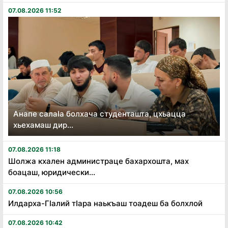
07.08.2026 11:52
Анапе салаӏа болхача студенташта, цхьацца
хьехамаш дир...
07.08.2026 11:18
Шолжа кхален администраце бахархошта, мах
боацаш, юридически...
07.08.2026 10:56
Илдарха-Гӏалий тӏара наькъаш тоадеш ба болхлой
07.08.2026 10:42