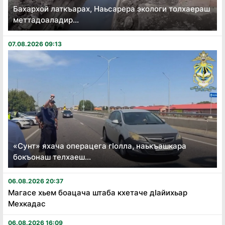
Бахархой латкъарах, Наьсарера экологи толхаераш
меттадоаладир...
07.08.2026 09:13
«Сунт» яхача операцега гӏолла, наькъашкара
бокъонаш телхаеш...
06.08.2026 20:37
Магасе хьем боацача штаба кхетаче дӏайихьар
Мехкадас
06.08.2026 16:09