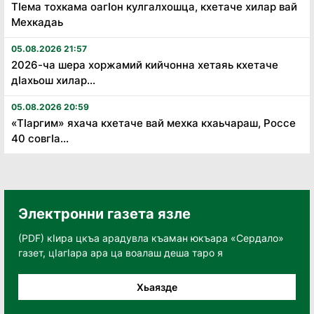
Тӏема тохкама оагӏон кулгалхошца, кхетаче хилар вай
Мехкадаь
05.08.2026 21:57
2026-ча шера хоржамий кийчонна хетаяь кхетаче
дӏахьош хилар...
05.08.2026 20:59
«Тӏаргим» яхача кхетаче вай мехка кхаьчараш, Россе
40 совгӏа...
Электронни газета язле
(PDF) кӀира цкъа арадувла къаман юкъара «Сердало»
газет, цӀагӀара ара ца воалаш деша таро я
Хьаязде