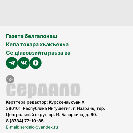
Газета белгалонаш
Кепа тохара хьакъехьа
Се дӀавовзийта раьза ва
Керттера редактор: Курскенаькъан Х.
386101, Республика Ингушетия, г. Назрань, тер.
Центральный округ, пр. И. Базоркина, д. 60.
8 (8734) 77-10-85
E-mail: serdalo@yandex.ru