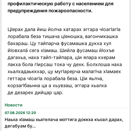
профилактическую работу с населением для
предупреждения пожароопасности.
ЦIерах дала йиш йолча хатарах эггара чIоагIагIа
лорабала беза тишача цIеношка, вагончикашка
бахараш. Цу тайпарча фусамашка дукха хул
йIовхалá сега хIамаш. Шийла фусамаш йIохъе
дагахьа, наха тайп-тайпара, цIи ялара кхерам
лакха бола гIирсаш тока чу дехк. Болхлоша наха
хьалхадаьккхар, цу мугIарерча малагIча хIамаех
геттара чIоагIа лорабала беза. ЦIи яьлча,
корзагIбаьнна ца а хьувзаш, эггара хьалха
де дезарех дийцар цар.
Новости
07.08.2026 12:20
Наьха хӏамаш хьателача моттига доккха къоал дарах,
дегабуам бу...