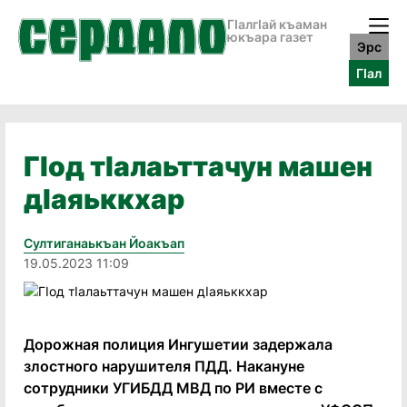
ГӀалгӀай къаман
юкъара газет
Эрс
ГӀал
ГIод тIалаьттачун машен
дIаяьккхар
Султиганаькъан Йоакъап
19.05.2023 11:09
Дорожная полиция Ингушетии задержала
злостного нарушителя ПДД. Накануне
сотрудники УГИБДД МВД по РИ вместе с