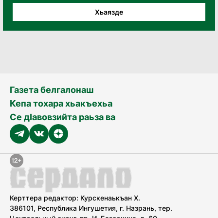
Хьаязде
Газета белгалонаш
Кепа тохара хьакъехьа
Се дӀавовзийта раьза ва
Керттера редактор: Курскенаькъан Х.
386101, Республика Ингушетия, г. Назрань, тер.