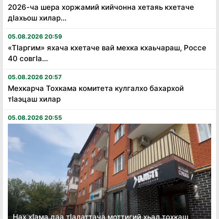
2026-ча шера хоржамий кийчонна хетаяь кхетаче
дӏахьош хилар...
05.08.2026 20:59
«Тӏаргим» яхача кхетаче вай мехка кхаьчараш, Россе
40 совгӏа...
05.08.2026 20:57
Мехкарча Тохкама комитета кулгалхо бахархой
тӏаэцаш хилар
05.08.2026 20:55
Нах хӏама даа тӏалаттача моттигий хьал тохкаш