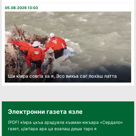
05.08.2026 13:03
Ши кӏира совгӏа ха я, Эсо вихьа саг лохаш латта
Электронни газета язле
(PDF) кӀира цкъа арадувла къаман юкъара «Сердало»
газет, цӀагӀара ара ца воалаш деша таро я