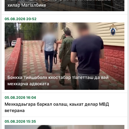
хилар Магӏалбике
05.08.2026 20:52
Боккха тийшаболх кхостабар тӏатетташ да вай
мехкарча адвоката
05.08.2026 16:04
Мехкадаьгара баркал оалаш, каьхат делар МВД
ветерана
05.08.2026 15:35