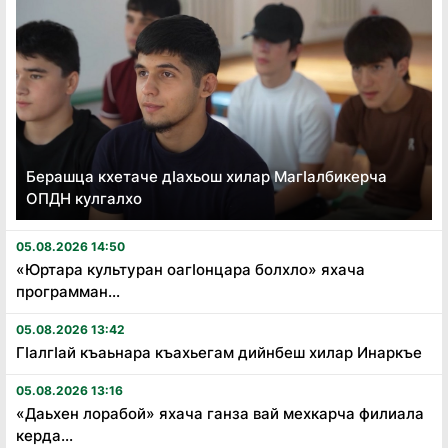
Берашца кхетаче дӏахьош хилар Магӏалбикерча
ОПДН кулгалхо
05.08.2026 14:50
«Юртара культуран оагӏонцара болхло» яхача
программан...
05.08.2026 13:42
Гӏалгӏай къаьнара къахьегам дийнбеш хилар Инаркъе
05.08.2026 13:16
«Даьхен лорабой» яхача ганза вай мехкарча филиала
керда...