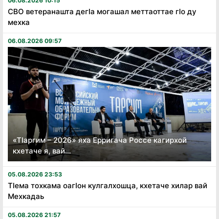
06.08.2026 10:15
СВО ветеранашта дегӏа могашал меттаоттае гӏо ду
мехка
06.08.2026 09:57
«Тӏаргим – 2026» яха Ерригача Россе кагирхой
кхетаче я, вай...
05.08.2026 23:53
Тӏема тохкама оагӏон кулгалхошца, кхетаче хилар вай
Мехкадаь
05.08.2026 21:57