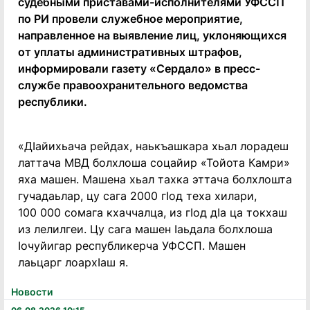
судебными приставами-исполнителями УФССП
по РИ провели служебное мероприятие,
направленное на выявление лиц, уклоняющихся
от уплаты административных штрафов,
информировали газету «Сердало» в пресс-
службе правоохранительного ведомства
республики.
«ДIайихьача рейдах, наькъашкара хьал лорадеш
латтача МВД болхлоша соцайир «Тойота Камри»
яха машен. Машена хьал тахка эттача болхлошта
гучадаьлар, цу сага 2000 гIод теха хилари,
100 000 сомага кхаччалца, из гIод дIа ца токхаш
из лелилгеи. Цу сага машен Iаьдала болхлоша
Iочуйигар республикерча УФССП. Машен
лаьцарг лоархIаш я.
Новости