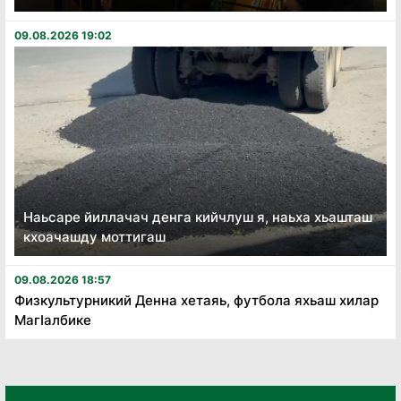
09.08.2026 19:02
Наьсаре йиллачач денга кийчлуш я, наьха хьашташ
кхоачашду моттигаш
09.08.2026 18:57
Физкультурникий Денна хетаяь, футбола яхьаш хилар
Магӏалбике