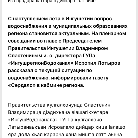
С наступлением лета в Ингушетии вопрос
водоснабжения в муниципальных образованиях
региона становится актуальным. На пленарном
совещании во главе с Председателем
Правительства Ингушетии Владимиром
Сластениным и. о. директора ГУПа
«ИнгушрегионВодоканал» Исропил Лотыров
рассказал о текущей ситуации по
водоснабжению, информировали газету
«Сердало» в кабмине региона.
Правительства кулгалхочунца Сластенин
Владимираца дIадихьача вIашагIкхетаре
«ИнгушВодоканала» ГУП а кулгалхочо
Латыранаькъан Исроапало дийцар хица Iалашо
яра дола хьал карарча хана мишта латт аьнна