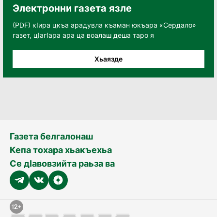
Электронни газета язле
(PDF) кӀира цкъа арадувла къаман юкъара «Сердало»
газет, цӀагӀара ара ца воалаш деша таро я
Хьаязде
Газета белгалонаш
Кепа тохара хьакъехьа
Се дӀавовзийта раьза ва