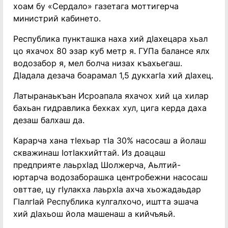
хоам бу «Сердало» газетага моттигерча
министрий кабинето.
Республика пункташка наха хий дIахецара хьал
цо яхачох 80 эзар куб метр я. ГУПа балансе ялх
водозабор я, мел болча низах къахьегаш.
ДIадала дезача боарамал 1,5 дукхагIа хий дIахец.
Латыранаькъан Исроапала яхачох хий ца хилар
бахьан гидравлика бехках хул, цига керда даха
дезаш балхаш да.
Карарча хана тIехьар тIа 30% насосаш а йолаш
скважинаш IотIакхийттай. Из доацаш
предприяте лаьрхIад Шолжерча, Аьлтий-
юртарча водозаборашка центробежни насосаш
овттае, цу гIулакха лаьрхIа ахча хьожадаьдар
ГIалгIай Республика кулгалхочо, иштта эшача
хий дIахьош йола машенаш а кийчъяьй.