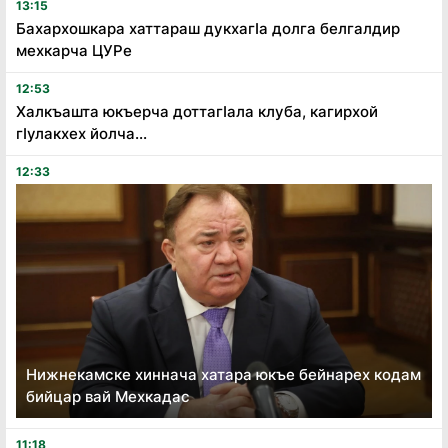
13:15
Бахархошкара хаттараш дукхагӏа долга белгалдир
мехкарча ЦУРе
12:53
Халкъашта юкъерча доттагӏала клуба, кагирхой
гӏулакхех йолча...
12:33
Нижнекамске хиннача хатара юкъе бейнарех кодам
бийцар вай Мехкадас
11:18