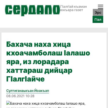
ГӀалгӀай къаман
юкъара газет
Эрс
ГӀал
Бахача наха хица
кхоачамболаш Iалашо
яра, из лорадара
хаттараш дийцар
ГIалгIайче
Султиганаькъан Йоакъап
08.06.2021 10:28