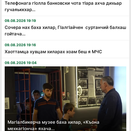
Телефонага гӏолла банковски чота тӏара ахча дихьар
гучаяьккхар...
09.08.2026 19:19
Сочера нах баха хилар, Гӏалгӏайчен суртанчий балхаш
гойтача...
09.08.2026 19:16
Хаоттамца хувцам хиларах хоам беш я МЧС
09.08.2026 19:04
Магӏалбикерча музее баха хилар, «Къона
мехкагӏонча» яхача...