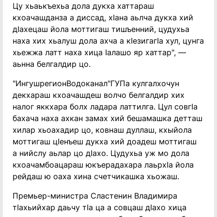
Цу хьаькъехьа дола дукха хаттараш
кхоачашданза а диссад, хIана аьлча дукха хий
дIахецаш йола моттигаш тишъенний, цудухьа
наха хих хьалуш дола ахча а кIезигагIа хул, цунга
хьежжа латт наха хица Iалашо яр хаттар", —
аьнна белгалдир цо.
"ИнгушрегионВодоканал"ГУПа кулгалхочун
декхараш кхоачашдеш волчо белгалдир хих
налог яккхара болх ладара латтилга. Цул совгIа
бахача наха ахкан замах хий бешамашка детташ
хилар хьоахадир цо, ковнаш дуллаш, кхыйола
моттигаш цIенъеш дукха хий доадеш моттигаш
а нийслу аьлар цо дIахо. Цудухьа уж мо дола
кхоачамбоацараш юкъерадахара лаьрхIа йола
рейдаш ю оаха хина счетчикашка хьожаш.
Премьер-министра Сластенин Владимира
тIахьийхар даьчу тIа ца а совцаш дIахо хица