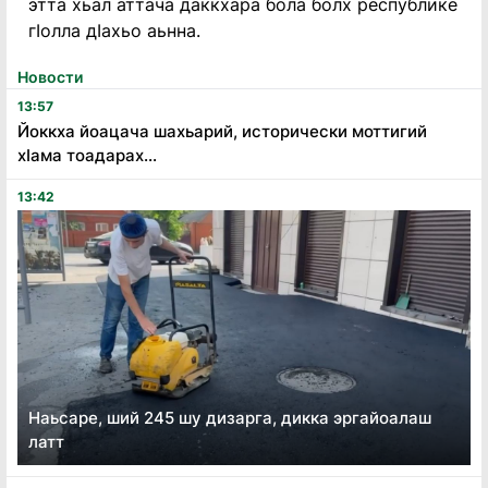
этта хьал аттача даккхара бола болх республике
гIолла дIахьо аьнна.
Новости
13:57
Йоккха йоацача шахьарий, исторически моттигий
хӏама тоадарах...
13:42
Наьсаре, ший 245 шу дизарга, дикка эргайоалаш
латт