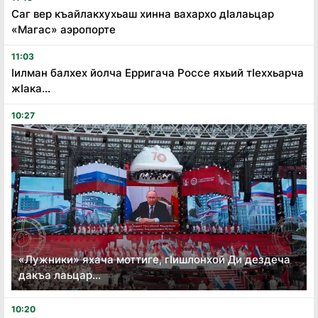
Саг вер къайлакхухьаш хинна вахархо дӏалаьцар
«Магас» аэропорте
11:03
ӏилман балхех йолча Ерригача Россе яхьий тӏеххьарча
жӏака...
10:27
«Лужники» яхача моттиге, гӏишлонхой Ди дездеча
дакъа лаьцар...
10:20