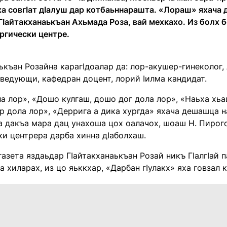
а совгӀат дӀалуш дар котбаьннарашта. «Лораш» яхача 
ГӀайтакханаькъан Ахьмада Роза, вай мехкахо. Из болх 
ргически центре.
ькъан Розайна карагӀдоалар да: лор-акушер-гинеколог,
аведующи, кафедран доцент, лорий Ӏилма кандидат.
а лор», «Дошо кулгаш, дошо дог дола лор», «Наьха хьа
р дола лор», «Деррига а дика хургда» яхача дешашца н
а дакъа мара дац унахоша цох оалачох, шоаш Н. Пирого
и центрера дарба хинна дӀаболхаш.
азета яздаьдар ГӀайтакханаькъан Розай никъ ГӀалгӀай 
а хиларах, из цо яьккхар, «Дарбан гӀулакх» яха говзал 