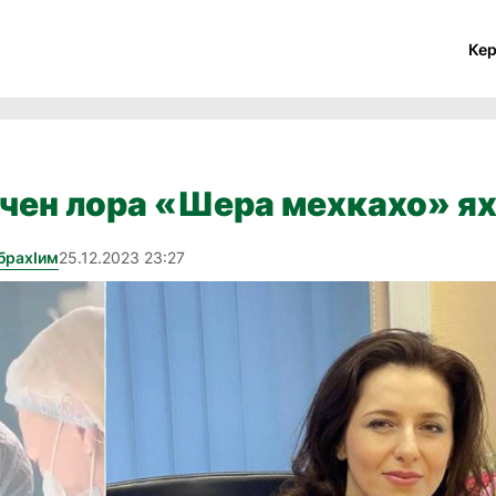
Ке
йчен лора «Шера мехкахо» ях
брахӏим
25.12.2023 23:27