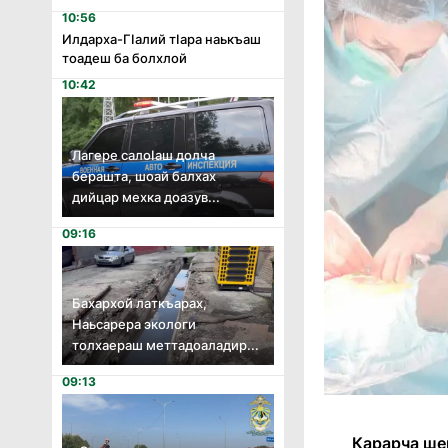
10:56
Илдарха-Гӏалий тӏара наькъаш
тоадеш ба болхлой
10:42
Лагере салоӏаш долча
берашта, шоай балхах
дийцар мехка доазув...
09:16
Бахархой латкъарах,
Наьсарера экологи
толхаераш меттадоаладир...
09:13
Карарча ше