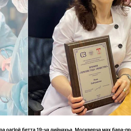
ра оагӀой бетта 19-ча дийнахьа, Москверча мах бара-