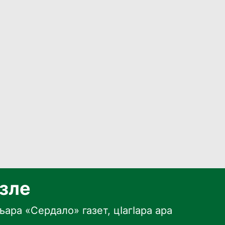
язле
ара «Сердало» газет, цӀагӀара ара