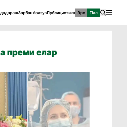
рдадараш
Зарбан йоазув
Публицистика
Эрс
ГӀал
а преми елар