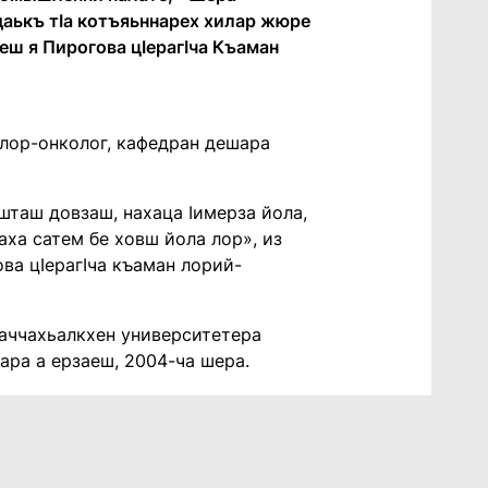
даькъ тӀа котъяьннарех хилар жюре
беш я Пирогова цӀерагӀча Къаман
 лор-онколог, кафедран дешара
шташ довзаш, нахаца Ӏимерза йола,
аха сатем бе ховш йола лор», из
ва цӀерагӀча къаман лорий-
паччахьалкхен университетера
кара а ерзаеш, 2004-ча шера.