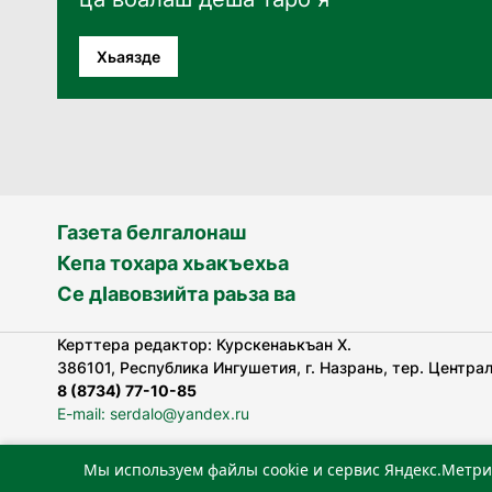
Хьаязде
Газета белгалонаш
Кепа тохара хьакъехьа
Се дӀавовзийта раьза ва
Керттера редактор: Курскенаькъан Х.
386101, Республика Ингушетия, г. Назрань, тер. Централь
8 (8734) 77-10-85
E-mail: serdalo@yandex.ru
Мы используем файлы cookie и сервис Яндекс.Метри
«Сердало» газета арадувлар чIоагIдаьд бувзамеи, хоам