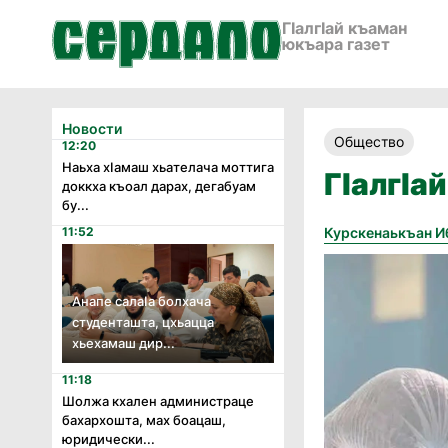
ГӀалгӀай къаман
юкъара газет
Новости
Общество
12:20
Наьха хӏамаш хьателача моттига
ГӀалгӀа
доккха къоал дарах, дегабуам
бу...
11:52
Курскенаькъан И
Анапе салаӏа болхача
студенташта, цхьацца
хьехамаш дир...
11:18
Шолжа кхален администраце
бахархошта, мах боацаш,
юридически...