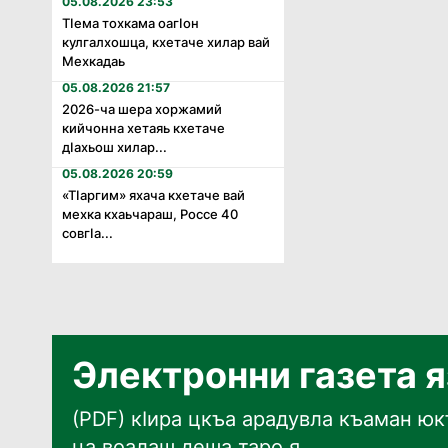
05.08.2026 23:53
Тӏема тохкама оагӏон
кулгалхошца, кхетаче хилар вай
Мехкадаь
05.08.2026 21:57
2026-ча шера хоржамий
кийчонна хетаяь кхетаче
дӏахьош хилар...
05.08.2026 20:59
«Тӏаргим» яхача кхетаче вай
мехка кхаьчараш, Россе 40
совгӏа...
Электронни газета 
(PDF) кӀира цкъа арадувла къаман юкъ
ца воалаш деша таро я