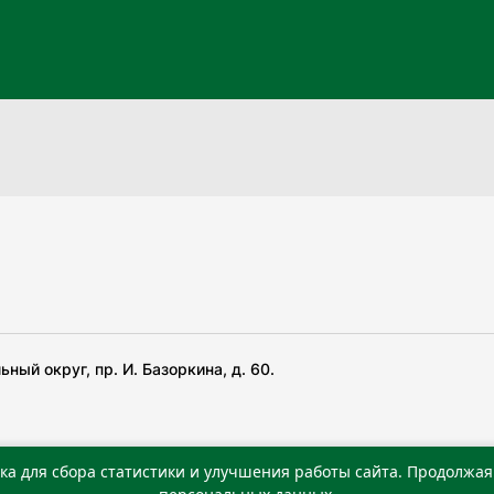
ный округ, пр. И. Базоркина, д. 60.
ка для сбора статистики и улучшения работы сайта. Продолжая 
 беча гIирсаштеи, цар дуккхача тайпаштеи тIахьожам