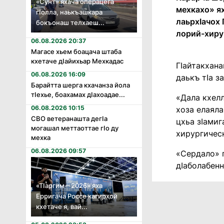
«Сунт» яхача операцега
мехкахо» ях
гӏолла, наькъашкара
лаьрхӀачох 
бокъонаш телхаеш...
лорий-хиру
06.08.2026 20:37
Магасе хьем боацача штаба
кхетаче дӏайихьар Мехкадас
ГӀайтакхана
06.08.2026 16:09
даькъ тӀа з
Барайтта шерга кхачанза йола
тӏехье, боахамах дӏахоадае...
«Дала кхелл
06.08.2026 10:15
хоза елаяла
СВО ветеранашта дегӏа
цхьа зӀамиг
могашал меттаоттае гӏо ду
хирургическ
мехка
06.08.2026 09:57
«Сердало» г
дӀаболабенн
«Тӏаргим – 2026» яха
Ерригача Россе кагирхой
кхетаче я, вай...