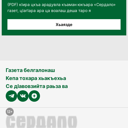
(PDF) кӀира цкъа арадувла къаман юкъара «Сердало»
газет, цӀагӀара ара ца воалаш деша таро я
Хьаязде
Газета белгалонаш
Кепа тохара хьакъехьа
Се дӀавовзийта раьза ва