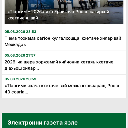
«Тӏаргим – 2026» яха Ерригача Россе кагирхой
кхетаче я, вай...
05.08.2026 23:53
Тӏема тохкама оагӏон кулгалхошца, кхетаче хилар вай
Мехкадаь
05.08.2026 21:57
2026-ча шера хоржамий кийчонна хетаяь кхетаче
дӏахьош хилар...
05.08.2026 20:59
«Тӏаргим» яхача кхетаче вай мехка кхаьчараш, Россе
40 совгӏа...
Электронни газета язле