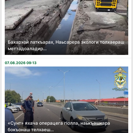
Бахархой латкъарах, Наьсарера экологи толхаераш
меттадоаладир...
07.08.2026 09:13
«Сунт» яхача операцега гӏолла, наькъашкара
бокъонаш телхаеш...