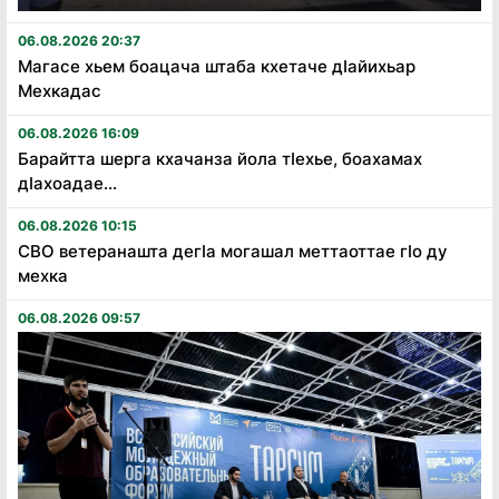
06.08.2026 20:37
Магасе хьем боацача штаба кхетаче дӏайихьар
Мехкадас
06.08.2026 16:09
Барайтта шерга кхачанза йола тӏехье, боахамах
дӏахоадае...
06.08.2026 10:15
СВО ветеранашта дегӏа могашал меттаоттае гӏо ду
мехка
06.08.2026 09:57