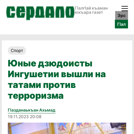
ГӀалгӀай къаман
юкъара газет
Эрс
ГӀал
Спорт
Юные дзюдоисты
Ингушетии вышли на
татами против
терроризма
Гӏазданаькъан Ахьмад
19.11.2023 20:08