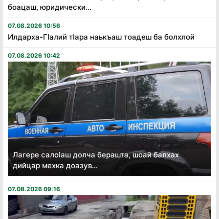
боацаш, юридически...
07.08.2026 10:56
Илдарха-Гӏалий тӏара наькъаш тоадеш ба болхлой
07.08.2026 10:42
Лагере салоӏаш долча берашта, шоай балхах
дийцар мехка доазув...
07.08.2026 09:16