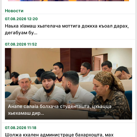
Новости
07.08.2026 12:20
Наьха хӏамаш хьателача моттига доккха къоал дарах,
дегабуам бу...
07.08.2026 11:52
Анапе салаӏа болхача студенташта, цхьацца
хьехамаш дир...
07.08.2026 11:18
Шолжа кхален администраце бахархошта, мах