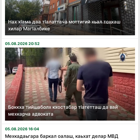
Нах хӏама даа тӏалаттача моттигий хьал тохкаш
хилар Магӏалбике
05.08.2026 20:52
Боккха тийшаболх кхостабар тӏатетташ да вай
мехкарча адвоката
05.08.2026 16:04
Мехкадаьгара баркал оалаш, каьхат делар МВД