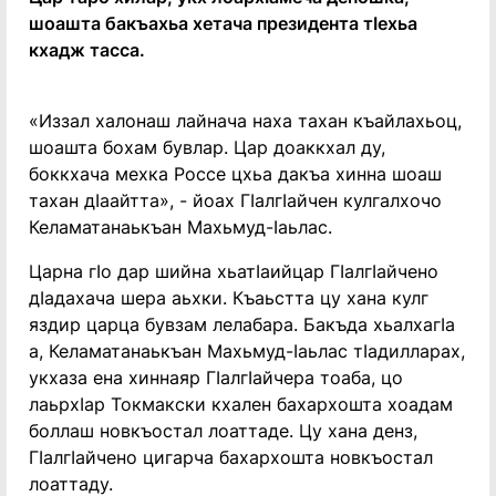
шоашта бакъахьа хетача президента тӀехьа
кхадж тасса.
«Иззал халонаш лайнача наха тахан къайлахьоц,
шоашта бохам бувлар. Цар доаккхал ду,
боккхача мехка Россе цхьа дакъа хинна шоаш
тахан дӀаайтта», - йоах ГӀалгӀайчен кулгалхочо
Келаматанаькъан Махьмуд-Ӏаьлас.
Царна гӀо дар шийна хьатӀаийцар ГӀалгӀайчено
дӀадахача шера аьхки. Къаьстта цу хана кулг
яздир царца бувзам лелабара. Бакъда хьалхагӀа
а, Келаматанаькъан Махьмуд-Ӏаьлас тӀадилларах,
укхаза ена хиннаяр ГӀалгӀайчера тоаба, цо
лаьрхӀар Токмакски кхален бахархошта хоадам
боллаш новкъостал лоаттаде. Цу хана денз,
ГӀалгӀайчено цигарча бахархошта новкъостал
лоаттаду.