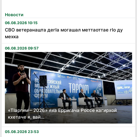
Новости
06.08.2026 10:15
СВО ветеранашта дегӏа могашал меттаоттае гӏо ду
мехка
06.08.2026 09:57
«Тӏаргим – 2026» яха Ерригача Россе кагирхой
кхетаче я, вай...
05.08.2026 23:53