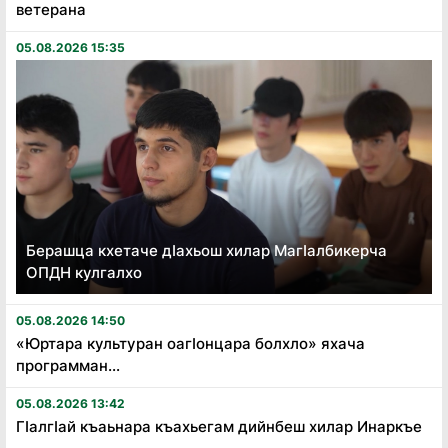
ветерана
05.08.2026 15:35
Берашца кхетаче дӏахьош хилар Магӏалбикерча
ОПДН кулгалхо
05.08.2026 14:50
«Юртара культуран оагӏонцара болхло» яхача
программан...
05.08.2026 13:42
Гӏалгӏай къаьнара къахьегам дийнбеш хилар Инаркъе