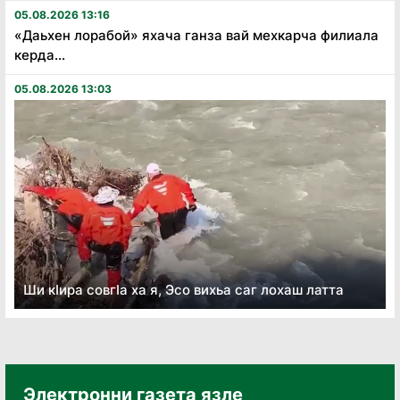
05.08.2026 13:16
«Даьхен лорабой» яхача ганза вай мехкарча филиала
керда...
05.08.2026 13:03
Ши кӏира совгӏа ха я, Эсо вихьа саг лохаш латта
Электронни газета язле