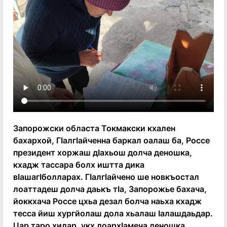
Запорожски областа Токмакски кхален
бахархой, ГӀалгӀайченна баркал оалаш ба, Россе
президент хоржаш дӀахьош долча деношка,
кхадж тассара болх иштта дика
вӀашагӀболларах. ГӀалгӀайчено ше новкъостал
лоаттадеш долча даькъ тӀа, Запорожье бахача,
йоккхача Россе цхьа дезал болча наьха кхадж
тесса йиш хургйолаш дола хьалаш Ӏалашдаьдар.
Цар таро хилар, укх лоархӀамеча деношка,