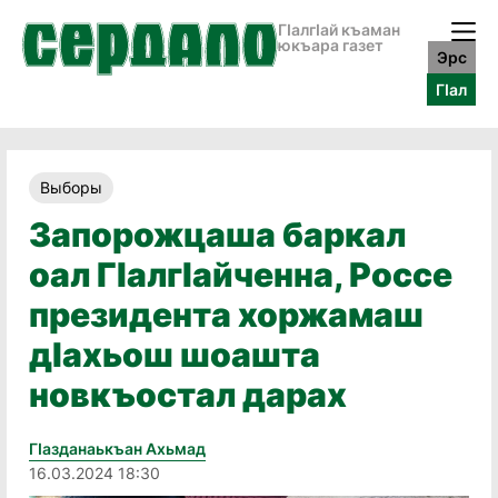
ГӀалгӀай къаман
юкъара газет
Эрс
ГӀал
Выборы
Запорожцаша баркал
оал ГӀалгӀайченна, Россе
президента хоржамаш
дӀахьош шоашта
новкъостал дарах
Гӏазданаькъан Ахьмад
16.03.2024 18:30