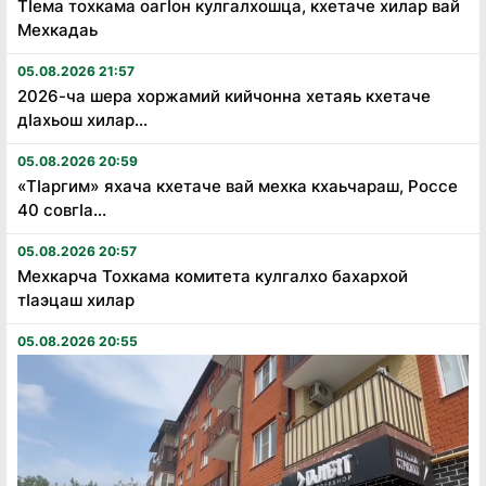
Тӏема тохкама оагӏон кулгалхошца, кхетаче хилар вай
Мехкадаь
05.08.2026 21:57
2026-ча шера хоржамий кийчонна хетаяь кхетаче
дӏахьош хилар...
05.08.2026 20:59
«Тӏаргим» яхача кхетаче вай мехка кхаьчараш, Россе
40 совгӏа...
05.08.2026 20:57
Мехкарча Тохкама комитета кулгалхо бахархой
тӏаэцаш хилар
05.08.2026 20:55