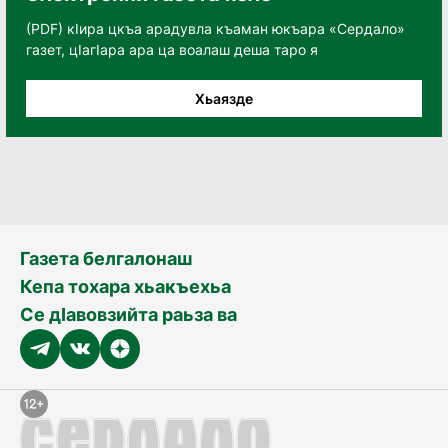
(PDF) кӀира цкъа арадувла къаман юкъара «Сердало»
газет, цӀагӀара ара ца воалаш деша таро я
Хьаязде
Газета белгалонаш
Кепа тохара хьакъехьа
Се дӀавовзийта раьза ва