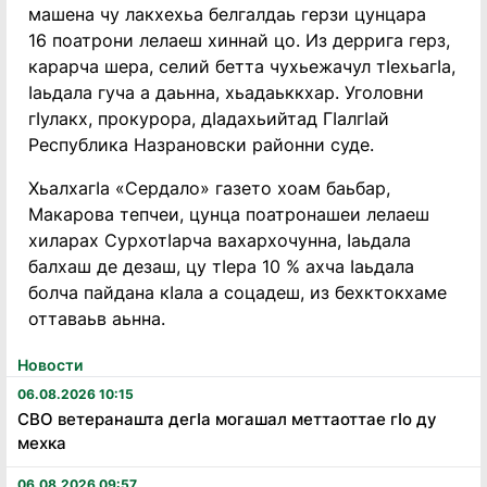
машена чу лакхехьа белгалдаь герзи цунцара
16 поатрони лелаеш хиннай цо. Из деррига герз,
карарча шера, селий бетта чухьежачул тIехьагIа,
Iаьдала гуча а даьнна, хьадаьккхар. Уголовни
гIулакх, прокурора, дIадахьийтад ГIалгIай
Республика Назрановски районни суде.
ХьалхагIа «Сердало» газето хоам баьбар,
Макарова тепчеи, цунца поатронашеи лелаеш
хиларах СурхотIарча вахархочунна, Iаьдала
балхаш де дезаш, цу тIера 10 % ахча Iаьдала
болча пайдана кIала а соцадеш, из бехктокхаме
оттаваьв аьнна.
Новости
06.08.2026 10:15
СВО ветеранашта дегӏа могашал меттаоттае гӏо ду
мехка
06.08.2026 09:57