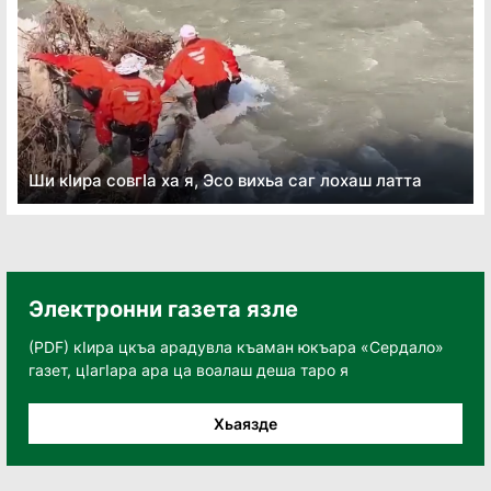
Ши кӏира совгӏа ха я, Эсо вихьа саг лохаш латта
Электронни газета язле
(PDF) кӀира цкъа арадувла къаман юкъара «Сердало»
газет, цӀагӀара ара ца воалаш деша таро я
Хьаязде