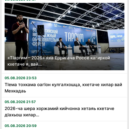
«Тӏаргим – 2026» яха Ерригача Россе кагирхой
кхетаче я, вай...
05.08.2026 23:53
Тӏема тохкама оагӏон кулгалхошца, кхетаче хилар вай
Мехкадаь
05.08.2026 21:57
2026-ча шера хоржамий кийчонна хетаяь кхетаче
дӏахьош хилар...
05.08.2026 20:59