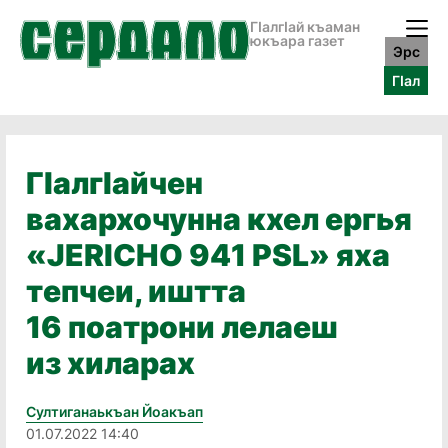
ГӀалгӀай къаман
юкъара газет
Эрс
ГӀал
ГIалгIайчен
вахархочунна кхел ергья
«JERICHO 941 PSL» яха
тепчеи, иштта
16 поатрони лелаеш
из хиларах
Султиганаькъан Йоакъап
01.07.2022 14:40