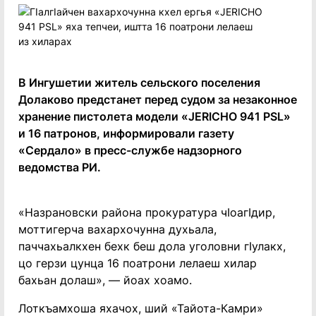
В Ингушетии житель сельского поселения
Долаково предстанет перед судом за незаконное
хранение пистолета модели «JERICHO 941 PSL»
и 16 патронов, информировали газету
«Сердало» в пресс-службе надзорного
ведомства РИ.
«Назрановски района прокуратура чIоагIдир,
моттигерча вахархочунна духьала,
паччахьалкхен бехк беш дола уголовни гIулакх,
цо герзи цунца 16 поатрони лелаеш хилар
бахьан долаш», — йоах хоамо.
Лоткъамхоша яхачох, ший «Тайота-Камри»