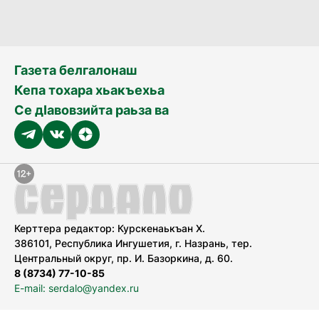
Газета белгалонаш
Кепа тохара хьакъехьа
Се дӀавовзийта раьза ва
Керттера редактор: Курскенаькъан Х.
386101, Республика Ингушетия, г. Назрань, тер.
Центральный округ, пр. И. Базоркина, д. 60.
8 (8734) 77-10-85
E-mail: serdalo@yandex.ru