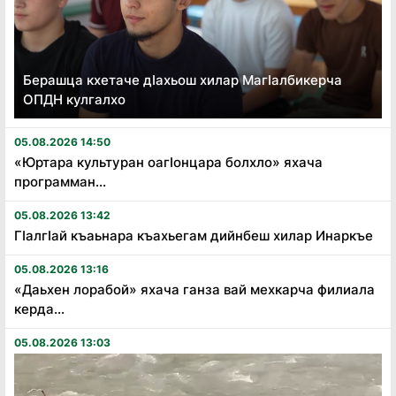
Берашца кхетаче дӏахьош хилар Магӏалбикерча
ОПДН кулгалхо
05.08.2026 14:50
«Юртара культуран оагӏонцара болхло» яхача
программан...
05.08.2026 13:42
Гӏалгӏай къаьнара къахьегам дийнбеш хилар Инаркъе
05.08.2026 13:16
«Даьхен лорабой» яхача ганза вай мехкарча филиала
керда...
05.08.2026 13:03