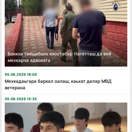
Боккха тийшаболх кхостабар тӏатетташ да вай
мехкарча адвоката
05.08.2026 16:04
Мехкадаьгара баркал оалаш, каьхат делар МВД
ветерана
05.08.2026 15:35