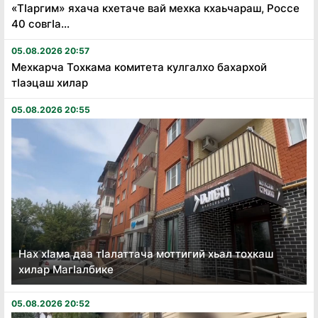
«Тӏаргим» яхача кхетаче вай мехка кхаьчараш, Россе
40 совгӏа...
05.08.2026 20:57
Мехкарча Тохкама комитета кулгалхо бахархой
тӏаэцаш хилар
05.08.2026 20:55
Нах хӏама даа тӏалаттача моттигий хьал тохкаш
хилар Магӏалбике
05.08.2026 20:52