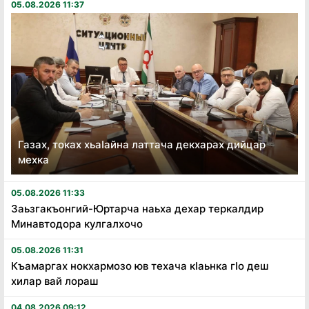
05.08.2026 11:37
Газах, токах хьаӏайна латтача декхарах дийцар
мехка
05.08.2026 11:33
Заьзгакъонгий-Юртарча наьха дехар теркалдир
Минавтодора кулгалхочо
05.08.2026 11:31
Къамаргах нокхармозо юв техача кӏаьнка гӏо деш
хилар вай лораш
04.08.2026 09:12