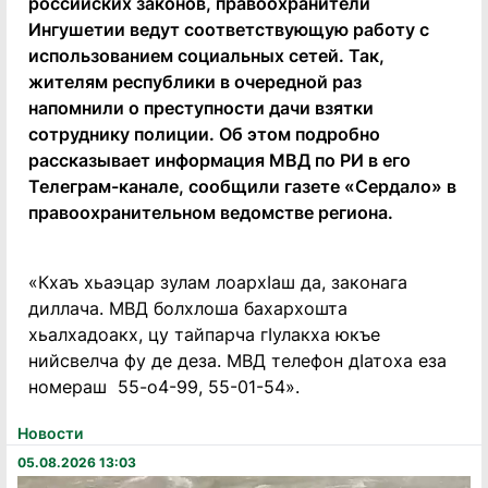
российских законов, правоохранители
Ингушетии ведут соответствующую работу с
использованием социальных сетей. Так,
жителям республики в очередной раз
напомнили о преступности дачи взятки
сотруднику полиции. Об этом подробно
рассказывает информация МВД по РИ в его
Телеграм-канале, сообщили газете «Сердало» в
правоохранительном ведомстве региона.
«Кхаъ хьаэцар зулам лоархӀаш да, законага
диллача. МВД болхлоша бахархошта
хьалхадоакх, цу тайпарча гӀулакха юкъе
нийсвелча фу де деза. МВД телефон дӀатоха еза
номераш 55-о4-99, 55-01-54».
Новости
05.08.2026 13:03