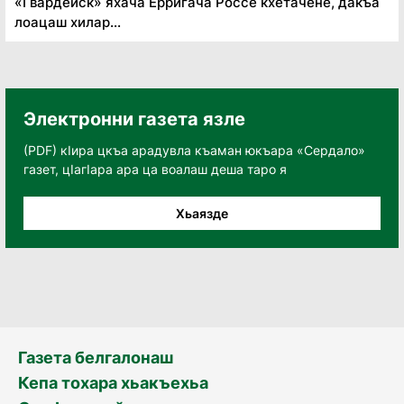
«Гвардейск» яхача Ерригача Россе кхетачене, дакъа
лоацаш хилар...
Электронни газета язле
(PDF) кӀира цкъа арадувла къаман юкъара «Сердало»
газет, цӀагӀара ара ца воалаш деша таро я
Хьаязде
Газета белгалонаш
Кепа тохара хьакъехьа