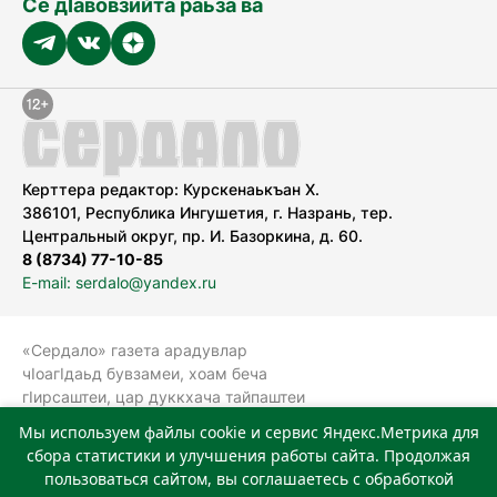
Се дӀавовзийта раьза ва
Керттера редактор: Курскенаькъан Х.
386101, Республика Ингушетия, г. Назрань, тер.
Центральный округ, пр. И. Базоркина, д. 60.
8 (8734) 77-10-85
E-mail: serdalo@yandex.ru
«Сердало» газета арадувлар
чIоагIдаьд бувзамеи, хоам беча
гIирсаштеи, цар дуккхача тайпаштеи
тIахьожам лоаттабеча Федеральни
Мы используем файлы cookie и сервис Яндекс.Метрика для
болхлоша (Роскомнадзор).
сбора статистики и улучшения работы сайта. Продолжая
Реестровая запись СМИ: ЭЛ № ФС 77-
пользоваться сайтом, вы соглашаетесь с обработкой
78323 от 15.05.2020 г. Учредитель: