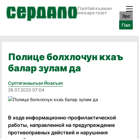
ГӀалгӀай къаман
юкъара газет
Эрс
ГӀал
Полице болхлочун кхаъ
балар зулам да
Султиганаькъан Йоакъап
26.07.2023 07:04
В ходе информационно-профилактической
работы, направленной на предупреждение
противоправных действий и нарушения