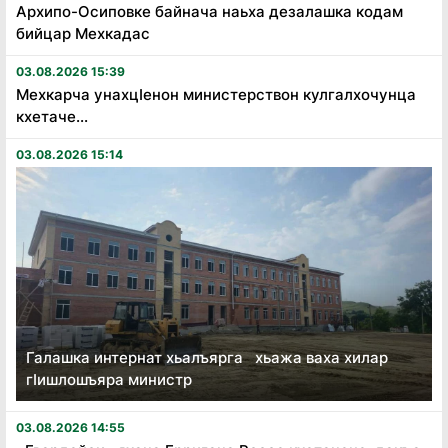
Архипо-Осиповке байнача наьха дезалашка кодам
бийцар Мехкадас
03.08.2026 15:39
Мехкарча унахцӏенон министерствон кулгалхочунца
кхетаче...
03.08.2026 15:14
Галашка интернат хьалъярга хьажа ваха хилар
гӏишлошъяра министр
03.08.2026 14:55