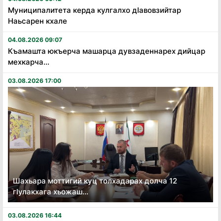
Муниципалитета керда кулгалхо дӏавовзийтар
Наьсарен кхале
04.08.2026 09:07
Къамашта юкъерча машарца дувзаденнарех дийцар
мехкарча...
03.08.2026 17:00
Шахьара моттигий куц толхадарах долча 12
гӏулакхага хьожаш...
03.08.2026 16:44