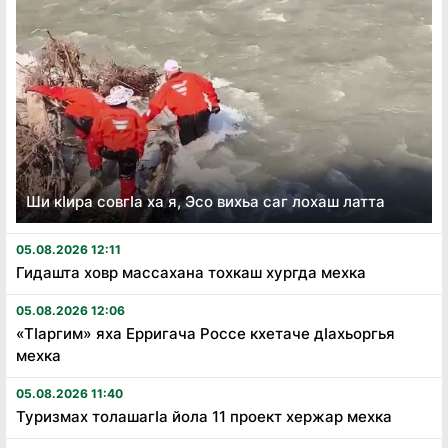
Ши кӏира совгӏа ха я, Эсо вихьа саг лохаш латта
05.08.2026 12:11
Гидашта ховр массахана тохкаш хургда мехка
05.08.2026 12:06
«Тӏаргим» яха Ерригача Россе кхетаче дӏахьоргья
мехка
05.08.2026 11:40
Туризмах толашагӏа йола 11 проект хержар мехка