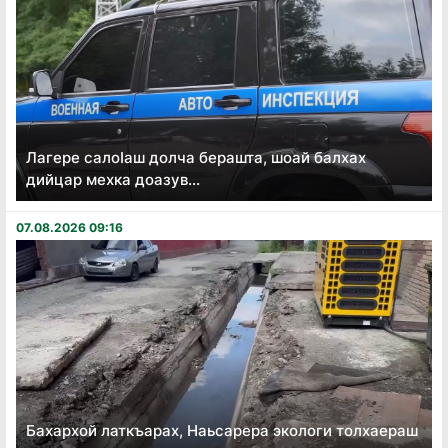
Лагере салоӏаш долча берашта, шоай балхах
дийцар мехка доазув...
07.08.2026 09:16
Бахархой латкъарах, Наьсарера экологи толхаераш