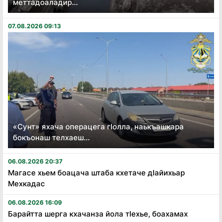
меттадоаладир...
07.08.2026 09:13
«Сунт» яхача операцега гӏолла, наькъашкара
бокъонаш телхаеш...
06.08.2026 20:37
Магасе хьем боацача штаба кхетаче дӏайихьар
Мехкадас
06.08.2026 16:09
Барайтта шерга кхачанза йола тӏехье, боахамах