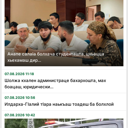
Анапе салаӏа болхача студенташта, цхьацца
хьехамаш дир...
07.08.2026 11:18
Шолжа кхален администраце бахархошта, мах
боацаш, юридически...
07.08.2026 10:56
Илдарха-Гӏалий тӏара наькъаш тоадеш ба болхлой
07.08.2026 10:42