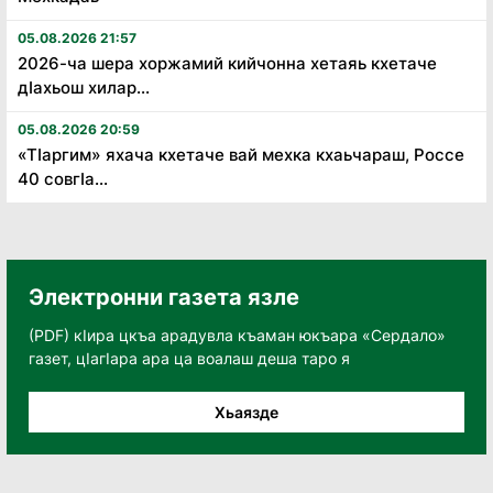
05.08.2026 21:57
2026-ча шера хоржамий кийчонна хетаяь кхетаче
дӏахьош хилар...
05.08.2026 20:59
«Тӏаргим» яхача кхетаче вай мехка кхаьчараш, Россе
40 совгӏа...
Электронни газета язле
(PDF) кӀира цкъа арадувла къаман юкъара «Сердало»
газет, цӀагӀара ара ца воалаш деша таро я
Хьаязде