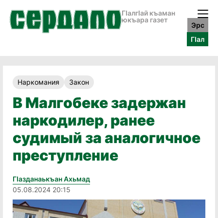
ГӀалгӀай къаман
юкъара газет
Эрс
ГӀал
Наркомания
Закон
В Малгобеке задержан
наркодилер, ранее
судимый за аналогичное
преступление
Гӏазданаькъан Ахьмад
05.08.2024 20:15