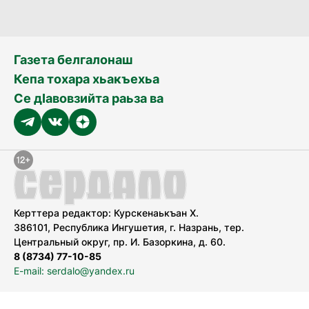
Газета белгалонаш
Кепа тохара хьакъехьа
Се дӀавовзийта раьза ва
Керттера редактор: Курскенаькъан Х.
386101, Республика Ингушетия, г. Назрань, тер.
Центральный округ, пр. И. Базоркина, д. 60.
8 (8734) 77-10-85
E-mail: serdalo@yandex.ru