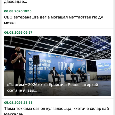
дӏахоадае...
06.08.2026 10:15
СВО ветеранашта дегӏа могашал меттаоттае гӏо ду
мехка
06.08.2026 09:57
«Тӏаргим – 2026» яха Ерригача Россе кагирхой
кхетаче я, вай...
05.08.2026 23:53
Тӏема тохкама оагӏон кулгалхошца, кхетаче хилар вай
Мехкадаь