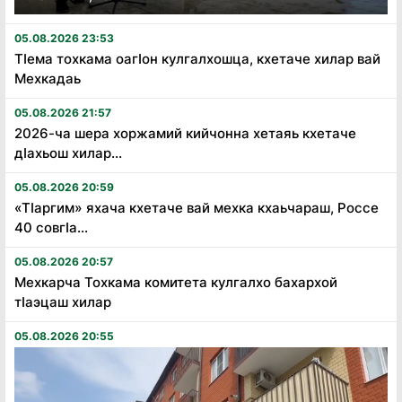
05.08.2026 23:53
Тӏема тохкама оагӏон кулгалхошца, кхетаче хилар вай
Мехкадаь
05.08.2026 21:57
2026-ча шера хоржамий кийчонна хетаяь кхетаче
дӏахьош хилар...
05.08.2026 20:59
«Тӏаргим» яхача кхетаче вай мехка кхаьчараш, Россе
40 совгӏа...
05.08.2026 20:57
Мехкарча Тохкама комитета кулгалхо бахархой
тӏаэцаш хилар
05.08.2026 20:55