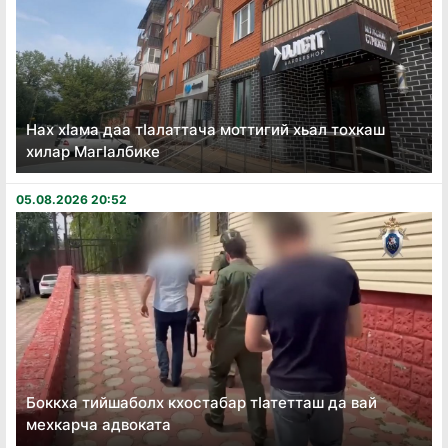
Нах хӏама даа тӏалаттача моттигий хьал тохкаш
хилар Магӏалбике
05.08.2026 20:52
Боккха тийшаболх кхостабар тӏатетташ да вай
мехкарча адвоката