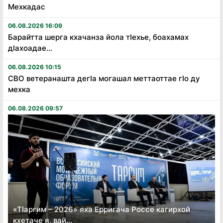
Мехкадас
06.08.2026 16:09
Барайтта шерга кхачанза йола тӏехье, боахамах
дӏахоадае...
06.08.2026 10:15
СВО ветеранашта дегӏа могашал меттаоттае гӏо ду
мехка
06.08.2026 09:57
«Тӏаргим – 2026» яха Ерригача Россе кагирхой
кхетаче я, вай...