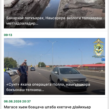
Бахархой латкъарах, Наьсарера экологи толхаераш
меттадоаладир...
09:13
«Сунт» яхача операцега гӏолла, наькъашкара
бокъонаш телхаеш...
06.08.2026 20:37
Магасе хьем боацача штаба кхетаче дӏайихьар