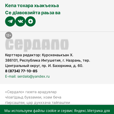
Кепа тохара хьакъехьа
Се дӀавовзийта раьза ва
Керттера редактор: Курскенаькъан Х.
386101, Республика Ингушетия, г. Назрань, тер.
Центральный округ, пр. И. Базоркина, д. 60.
8 (8734) 77-10-85
E-mail: serdalo@yandex.ru
«Сердало» газета арадувлар
чIоагIдаьд бувзамеи, хоам беча
гIирсаштеи, цар дуккхача тайпаштеи
тIахьожам лоаттабеча Федеральни
Мы используем файлы cookie и сервис Яндекс.Метрика для
болхлоша (Роскомнадзор).