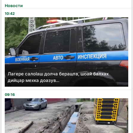
Новости
10:42
Лагере салоӏаш долча берашта, шоай балхах
дийцар мехка доазув...
09:16