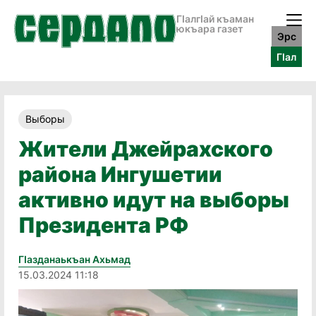
ГӀалгӀай къаман
юкъара газет
Эрс
ГӀал
Выборы
Жители Джейрахского
района Ингушетии
активно идут на выборы
Президента РФ
Гӏазданаькъан Ахьмад
15.03.2024 11:18