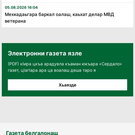
05.08.2026 16:04
Мехкадаьгара баркал оалаш, каьхат делар МВД
ветерана
Электронни газета язле
(PDF) кӀира цкъа арадувла къаман юкъара «Сердало»
газет, цӀагӀара ара ца воалаш деша таро я
Хьаязде
Газета белгалонаш