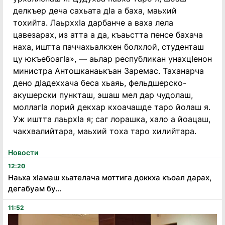
делкъер деча сахьата дIа а баха, маьхий
тохийта. ЛаьрххIа дарбанче а ваха лела
цавезарах, из атта а да, къаьстта пенсе бахача
наха, иштта паччахьалкхен болхлой, студенташ
цу юкъебоагIа», — аьлар республикан унахцIенон
министра Антошканаькъан Заремас. Таханарча
дено дIадеххача беса хьаяь, фельдшерско-
акушерски пункташ, эшаш мел дар чудолаш,
моллагIа лорий декхар кхоачашде таро йолаш я.
Уж иштта лаьрхIа я; саг лорашка, хало а йоацаш,
чакхвалийтара, маьхий тоха таро хилийтара.
Новости
12:20
Наьха хӏамаш хьателача моттига доккха къоал дарах,
дегабуам бу...
11:52