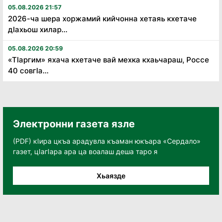
05.08.2026 21:57
2026-ча шера хоржамий кийчонна хетаяь кхетаче
дӏахьош хилар...
05.08.2026 20:59
«Тӏаргим» яхача кхетаче вай мехка кхаьчараш, Россе
40 совгӏа...
Электронни газета язле
(PDF) кӀира цкъа арадувла къаман юкъара «Сердало»
газет, цӀагӀара ара ца воалаш деша таро я
Хьаязде