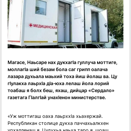
Магасе, Наьсаре нах дукхагIа гуллуча моттиге,
моллагIа ший безам бола саг грипп оалача
лазара духьала маьхий тоха йиш йолаш ва. Цу
гIулакха лаьрхIа дIа-юха лелаш йола лорий
тоабаш я болх беш, яхаш, дийцар «Сердало»
газетага ГIалгIай унахIенон министерстве.
«Уж моттигаш оаха лаьрххIа хьахержай.
Республикан столице дукха паччахьалкхен
урхалленаш я. Цудухьа наьха таро я, шоаш