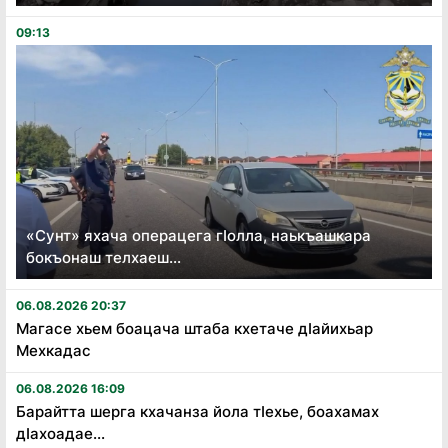
09:13
«Сунт» яхача операцега гӏолла, наькъашкара
бокъонаш телхаеш...
06.08.2026 20:37
Магасе хьем боацача штаба кхетаче дӏайихьар
Мехкадас
06.08.2026 16:09
Барайтта шерга кхачанза йола тӏехье, боахамах
дӏахоадае...