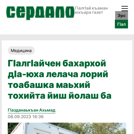
ГӀалгӀай къаман
юкъара газет
Эрс
ГӀал
Медицина
ГIалгIайчен бахархой
дIа-юха лелача лорий
тоабашка маьхий
тохийта йиш йолаш ба
Гӏазданаькъан Ахьмад
08.09.2023 16:36