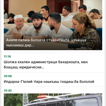
Анапе салаӏа болхача студенташта, цхьацца
хьехамаш дир...
11:18
Шолжа кхален администраце бахархошта, мах
боацаш, юридически...
10:56
Илдарха-Гӏалий тӏара наькъаш тоадеш ба болхлой
10:42