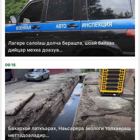
Лагере салоӏаш долча берашта, шоай балхах
дийцар мехка доазув...
09:16
Бахархой латкъарах, Наьсарера экологи толхаераш
меттадоаладир...