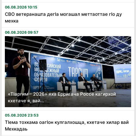
06.08.2026 10:15
СВО ветеранашта дегӏа могашал меттаоттае гӏо ду
мехка
06.08.2026 09:57
«Тӏаргим – 2026» яха Ерригача Россе кагирхой
кхетаче я, вай...
05.08.2026 23:53
Тӏема тохкама оагӏон кулгалхошца, кхетаче хилар вай
Мехкадаь