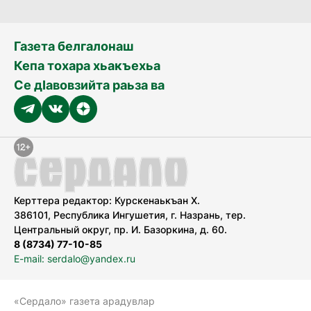
Газета белгалонаш
Кепа тохара хьакъехьа
Се дӀавовзийта раьза ва
Керттера редактор: Курскенаькъан Х.
386101, Республика Ингушетия, г. Назрань, тер.
Центральный округ, пр. И. Базоркина, д. 60.
8 (8734) 77-10-85
E-mail: serdalo@yandex.ru
«Сердало» газета арадувлар