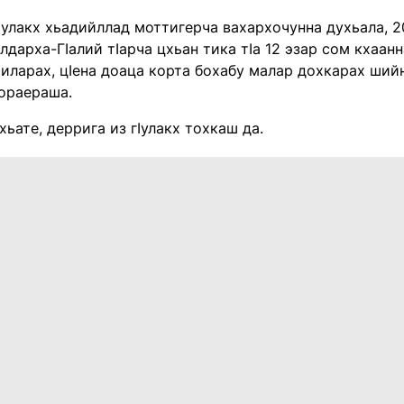
Ӏулакх хьадийллад моттигерча вахархочунна духьала, 2
лдарха-ГӀалий тӀарча цхьан тика тӀа 12 эзар сом кхаан
хиларах, цӀена доаца корта бохабу малар дохкарах ший
ораераша.
ахьате, деррига из гӀулакх тохкаш да.