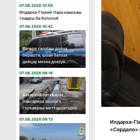
07.08.2026 10:56
Илдарха-Гӏалий тӏара наькъаш
тоадеш ба болхлой
07.08.2026 10:42
Лагере салоӏаш долча
берашта, шоай балхах
дийцар мехка доазув...
07.08.2026 09:16
Бахархой латкъарах,
Наьсарера экологи
толхаераш меттадоаладир...
07.08.2026 09:13
Илдарха-ГӀа
«Сердало» г