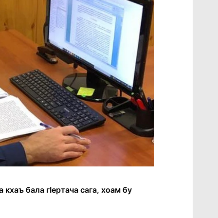
 кхаъ бала гӀертача сага, хоам бу