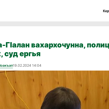
Ке
-ГӀалан вахархочунна, поли
, суд ергья
Йоакъап
19.02.2024 14:04