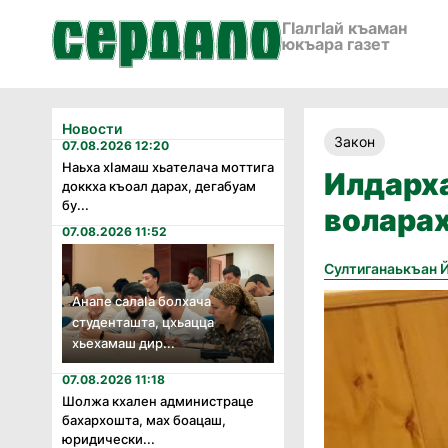
ГӀалгӀай къаман
юкъара газет
Новости
Закон
07.08.2026 12:20
Наьха хӏамаш хьателача моттига
Илдарха
доккха къоал дарах, дегабуам
бу...
воларах
07.08.2026 11:52
Султиганаькъан 
Анапе салаӏа болхача
студенташта, цхьацца
хьехамаш дир...
07.08.2026 11:18
Шолжа кхален администраце
бахархошта, мах боацаш,
юридически...