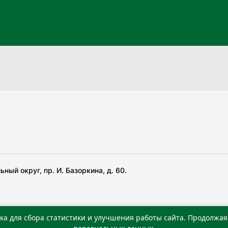
ный округ, пр. И. Базоркина, д. 60.
ка для сбора статистики и улучшения работы сайта. Продолжая 
 беча гIирсаштеи, цар дуккхача тайпаштеи тIахьожам