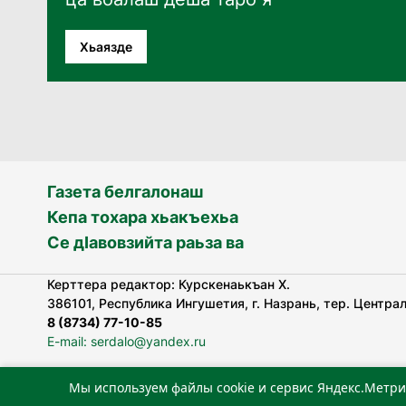
Хьаязде
Газета белгалонаш
Кепа тохара хьакъехьа
Се дӀавовзийта раьза ва
Керттера редактор: Курскенаькъан Х.
386101, Республика Ингушетия, г. Назрань, тер. Централь
8 (8734) 77-10-85
E-mail: serdalo@yandex.ru
Мы используем файлы cookie и сервис Яндекс.Метри
«Сердало» газета арадувлар чIоагIдаьд бувзамеи, хоам