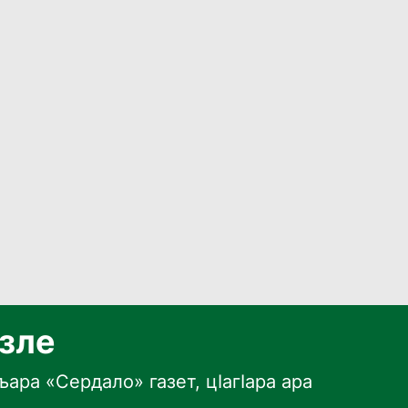
язле
ара «Сердало» газет, цӀагӀара ара