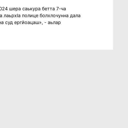
024 шера саькура бетта 7-ча
на лаьрхӀа полице болхлочунна дала
на суд ергйоацаш», - аьлар