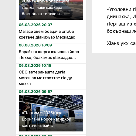
«Сунт» яхача операцега
гӏолла, наькъашкара
«Уголовни г
бокъонаш телхаеш...
дийнахьа, И
гӀерташ из 
06.08.2026 20:37
бокъонаш л
Магасе хьем боацача штаба
кхетаче дӏайихьар Мехкадас
ХӀанз укх с
06.08.2026 16:09
Барайтта шерга кхачанза йола
тӏехье, боахамах дӏахоадае...
06.08.2026 10:15
СВО ветеранашта дегӏа
могашал меттаоттае гӏо ду
мехка
06.08.2026 09:57
«Тӏаргим – 2026» яха
Ерригача Россе кагирхой
кхетаче я, вай...