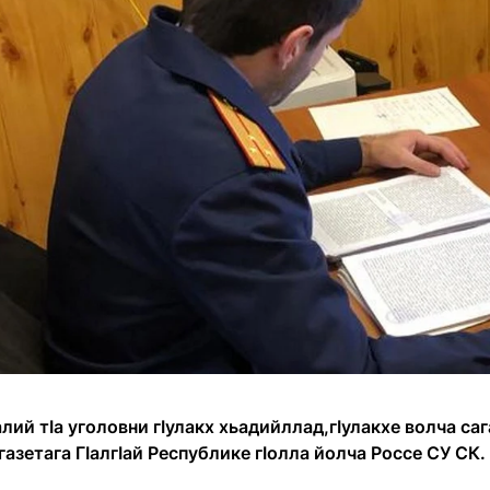
лий тӀа уголовни гӀулакх хьадийллад,гӀулакхе волча сага
азетага ГӀалгӀай Республике гӀолла йолча Россе СУ СК.