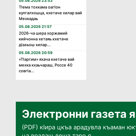
05.08.2026 23:53
Тӏема тохкама оагӏон
кулгалхошца, кхетаче хилар вай
Мехкадаь
05.08.2026 21:57
2026-ча шера хоржамий
кийчонна хетаяь кхетаче
дӏахьош хилар...
05.08.2026 20:59
«Тӏаргим» яхача кхетаче вай
мехка кхаьчараш, Россе 40
совгӏа...
Электронни газета 
(PDF) кӀира цкъа арадувла къаман юкъ
ца воалаш деша таро я