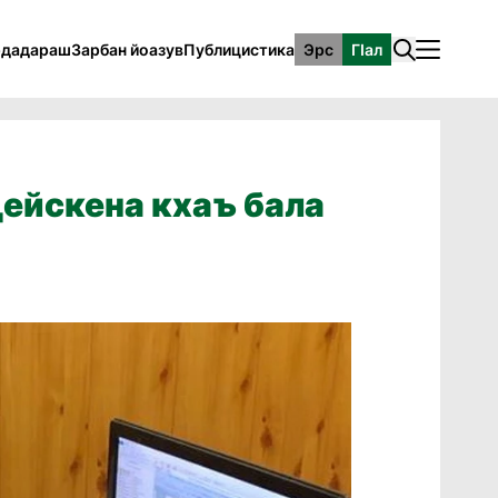
рдадараш
Зарбан йоазув
Публицистика
Эрс
ГӀал
цейскена кхаъ бала