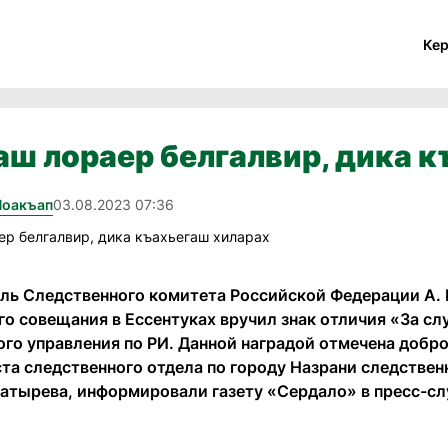
Ке
ш лораер белгалвир, дика к
Йоакъап
03.08.2023 07:36
ль Следственного комитета Российской Федерации А. 
го совещания в Ессентуках вручил знак отличия «За сл
ого управления по РИ. Данной наградой отмечена добр
та следственного отдела по городу Назрани следствен
гатырева, информировали газету «Сердало» в пресс-с