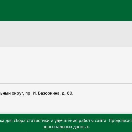
ный округ, пр. И. Базоркина, д. 60.
ка для сбора статистики и улучшения работы сайта. Продолжая 
 беча гIирсаштеи, цар дуккхача тайпаштеи тIахьожам
персональных данных.