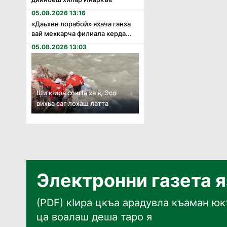
05.08.2026 13:16
«Даьхен лорабой» яхача ганза
вай мехкарча филиала керда...
05.08.2026 13:03
Ши кӏира совгӏа ха я, Эсо
вихьа саг лохаш латта
Электронни газета 
(PDF) кӀира цкъа арадувла къаман юкъ
ца воалаш деша таро я