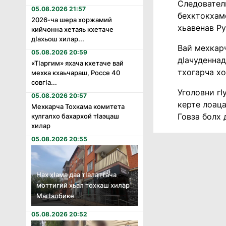
Следовател
05.08.2026 21:57
бехктокхам
2026-ча шера хоржамий
хьавенав Ру
кийчонна хетаяь кхетаче
дӏахьош хилар...
Вай мехкарч
05.08.2026 20:59
дIачуденна
«Тӏаргим» яхача кхетаче вай
тхогарча х
мехка кхаьчараш, Россе 40
совгӏа...
Уголовни гI
05.08.2026 20:57
керте лоац
Мехкарча Тохкама комитета
Говза болх 
кулгалхо бахархой тӏаэцаш
хилар
05.08.2026 20:55
Нах хӏама даа тӏалаттача
моттигий хьал тохкаш хилар
Магӏалбике
05.08.2026 20:52