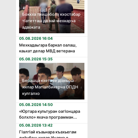
Боккха тийшаболх кхостабар
тӏатетташ да вай мехкарча
адвоката
05.08.2026 16:04
Мехкадаьгара баркал оалаш,
каьхат делар МВД ветерана
05.08.2026 15:35
Берашца кхетаче дӏахьош
хилар Магӏалбикерча ОПДН
кулгалхо
05.08.2026 14:50
«Юртара культуран оагӏонцара
болхло» яхача программан...
05.08.2026 13:42
Гӏалгӏай къаьнара къахьегам
дийнбеш хилар Инаркъе