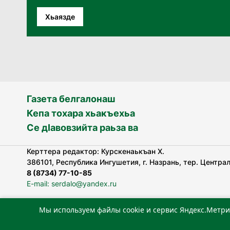
Хьаязде
Газета белгалонаш
Кепа тохара хьакъехьа
Се дӀавовзийта раьза ва
Керттера редактор: Курскенаькъан Х.
386101, Республика Ингушетия, г. Назрань, тер. Централь
8 (8734) 77-10-85
E-mail: serdalo@yandex.ru
Мы используем файлы cookie и сервис Яндекс.Метри
«Сердало» газета арадувлар чIоагIдаьд бувзамеи, хоам
лоаттабеча Федеральни болхлоша (Роскомнадзор).