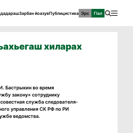
рдадараш
Зарбан йоазув
Публицистика
Эрс
ГӀал
ъахьегаш хиларах
И. Бастрыкин во время
ужбу закону» сотруднику
осовестная служба следователя-
ного управления СК РФ по РИ
лужбе ведомства.