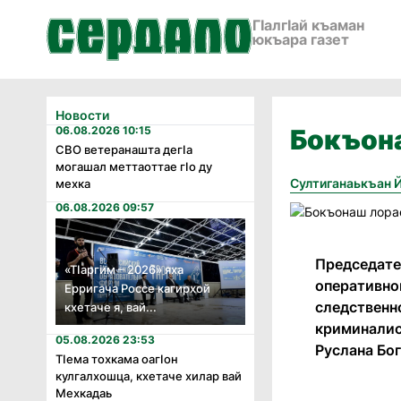
ГӀалгӀай къаман
юкъара газет
Новости
06.08.2026 10:15
Бокъона
СВО ветеранашта дегӏа
могашал меттаоттае гӏо ду
Султиганаькъан 
мехка
06.08.2026 09:57
Председате
«Тӏаргим – 2026» яха
оперативно
Ерригача Россе кагирхой
следственн
кхетаче я, вай...
криминалис
05.08.2026 23:53
Руслана Бо
Тӏема тохкама оагӏон
кулгалхошца, кхетаче хилар вай
Мехкадаь