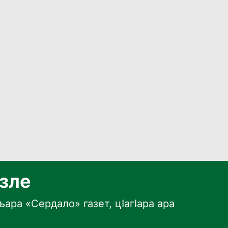
язле
ара «Сердало» газет, цӀагӀара ара