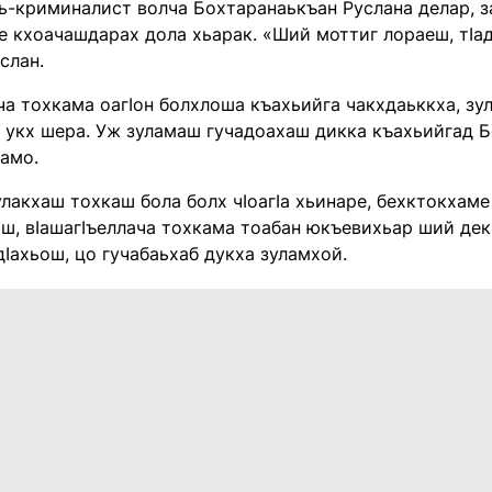
ь-криминалист волча Бохтаранаькъан Руслана делар, 
е кхоачашдарах дола хьарак. «Ший моттиг лораеш, тIа
слан.
а тохкама оагIон болхлоша къахьийга чакхдаьккха, зул
д укх шера. Уж зуламаш гучадоахаш дикка къахьийгад 
оамо.
улакхаш тохкаш бола болх чIоагIа хьинаре, бехктокхаме
аш, вIашагIъеллача тохкама тоабан юкъевихьар ший дек
дIахьош, цо гучабаьхаб дукха зуламхой.