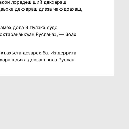
закон лорадеш ший декхараш
даьхка декхараш дизза чакхдоахаш,
амех дола 9 гIулакх суде
Бохтаранаькъан Руслана», — йоах
 къахьега дезарех ба. Из деррига
хараш дика довзаш вола Руслан.