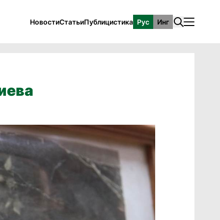
Новости
Статьи
Публицистика
Рус
Инг
иева