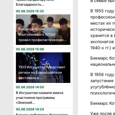
В семье был
Благодарность...
В 1955 год
05.08.2026 15:35
профессион
местах их 
историческ
Руководитель
Малгобекского ОПДН
хранится в
провел профилактическую...
экспонатов
1940-х гг.) 
05.08.2026 15:09
Бекмарс Ко
национальн
ТЮЗ Ингушетии представит
регион на Всероссийском
В 1956 году
фестивале в...
запустение
усугублённо
05.08.2026 14:50
психологич
В Ингушетии назвали имена
участников программы
«Земский...
Бекмарс Кот
05.08.2026 14:24
Уже после 
Бизнес-омбудсмен Ингушетии