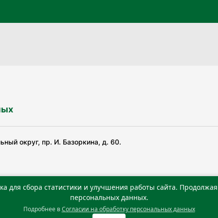
ных
ный округ, пр. И. Базоркина, д. 60.
ка для сбора статистики и улучшения работы сайта. Продолжая 
ьной службой по надзору в сфере связи, информационных
персональных данных.
Подробнее в
Согласии на обработку персональных данных
0 г. Учредитель: Государственное автономное учреждение