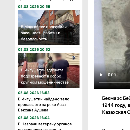
05.08.2026 20:55
В Малгобеке проверили
законность работы и
безопасность...
05.08.2026 20:52
В Ингушетии адвоката
подозревают в особо
крупном мошенничестве
05.08.2026 16:53
Бекмарс Бе
В Ингушетии найдено тело
пропавшего на реке Асса
1944 году, 
Бекхана Аушева
Казахская 
05.08.2026 16:04
В Назрани ветерану органов
правопорядка вручили