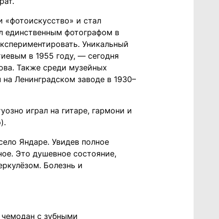
рат.
и «фотоискусство» и стал
л единственным фотографом в
экспериментировать. Уникальный
иевым в 1955 году, — сегодня
ова. Также среди музейных
 на Ленинградском заводе в 1930–
озно играл на гитаре, гармони и
).
село Яндаре. Увидев полное
ное. Это душевное состояние,
еркулёзом. Болезнь и
 чемодан с зубными