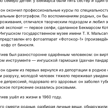
о семеро детей: у Бекмарса были пять сестёр и один б
у он окончил профессиональные курсы по специальност
альным фотографом. По воспоминаниям родных, он бы
проживания, отличался творческим подходом и любил 
ий экспонат — первое селфи, сделанное Бекмарсом Кот
 Ингушском государственном музее имени Т. Х. Мальсаг
 представлен его фотоаппарат «Фотокор-1» (произведён
и кофр от бинокля.
тиев был разносторонне одарённым человеком: он вирту
ом инструменте — ингушской гармошке (дахчан пандар
 он одним из первых вернулся из депортации в родное 
 и разруху, молодой человек тяжело переживал увиден
е депрессией, подорвало его здоровье: он заболел туб
еское потрясение оказались роковыми.
иев ушёл из жизни в 1960 году.
его смерти родные, разбирая личные вещи, обнаружили