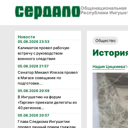
Общенациональная 
Республики Ингуше
Новости
Общество
05.08.2026 23:53
Калиматов провел рабочую
Истори
встречу с руководством
военного следствия
05.08.2026 21:57
Надия Цицкиева
1
Сенатор Микаил Илезов провел
в Магасе совещание по
подготовке...
05.08.2026 20:59
В Ингушетию на форум
«Таргим» приехали делегаты из
40 регионов...
05.08.2026 20:57
Глава Следкома Ингушетии
провел личный прием граждан