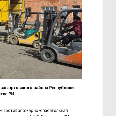
асавюртовского района Республики
тва РИ.
 «Противопожарно-спасательная