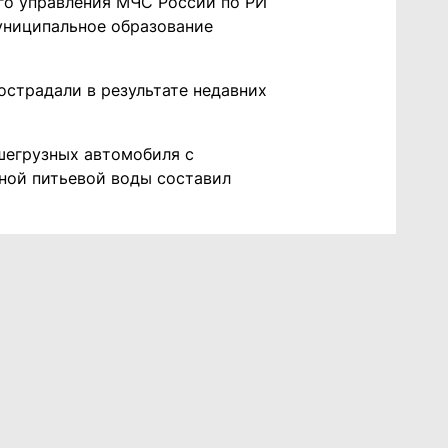
го управления МЧС России по РИ
униципальное образование
страдали в результате недавних
шегрузных автомобиля с
ной питьевой воды составил