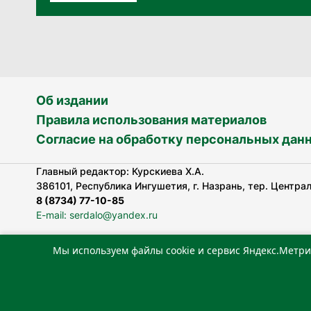
Об издании
Правила использования материалов
Согласие на обработку персональных дан
Главный редактор: Курскиева Х.А.
386101, Республика Ингушетия, г. Назрань, тер. Централь
8 (8734) 77-10-85
E-mail: serdalo@yandex.ru
Мы используем файлы cookie и сервис Яндекс.Метри
Сетевое издание «Сердало» зарегистрировано Федерал
технологий и массовых коммуникаций (Роскомнадзор).
Реестровая запись СМИ: ЭЛ № ФС 77-78323 от 15.05.202
«Издательский дом «Сердало»