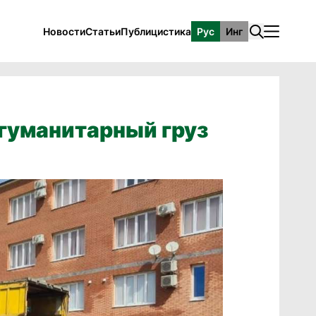
Новости
Статьи
Публицистика
Рус
Инг
 гуманитарный груз