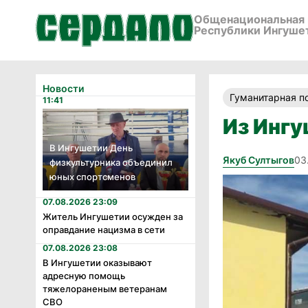
Общенациональная 
Республики Ингуше
Новости
Гуманитарная 
11:41
Из Ингу
В Ингушетии День
Якуб Султыгов
03
физкультурника объединил
юных спортсменов
07.08.2026 23:09
Житель Ингушетии осужден за
оправдание нацизма в сети
07.08.2026 23:08
В Ингушетии оказывают
адресную помощь
тяжелораненым ветеранам
СВО