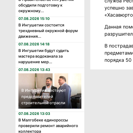
служба Рес
обсудили подготовку к
успешно за
окружному...
«Хасавюрто
07.08.2026 15:10
В Ингушетии состоится
Данная пом
трехдневный окружной форум
разрушител
движения...
07.08.2026 14:18
В пострада
В Ингушетии будут судить
предметами
мастера водоканала за
порядка 50 
нарушение мер...
07.08.2026 13:43
В Ингушетии чествуют
представителей
строительной отрасли
07.08.2026 13:03
В Малгобеке единороссы
проверили ремонт аварийного
коллектора