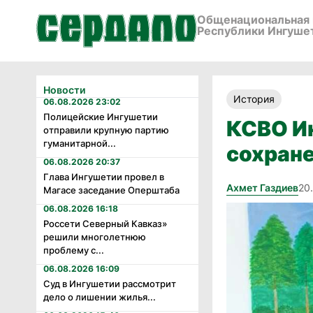
Общенациональная 
Республики Ингуше
Новости
История
06.08.2026 23:02
Полицейские Ингушетии
КСВО Ин
отправили крупную партию
гуманитарной...
сохран
06.08.2026 20:37
Глава Ингушетии провел в
Ахмет Газдиев
20
Магасе заседание Оперштаба
06.08.2026 16:18
Россети Северный Кавказ»
решили многолетнюю
проблему с...
06.08.2026 16:09
Суд в Ингушетии рассмотрит
дело о лишении жилья...