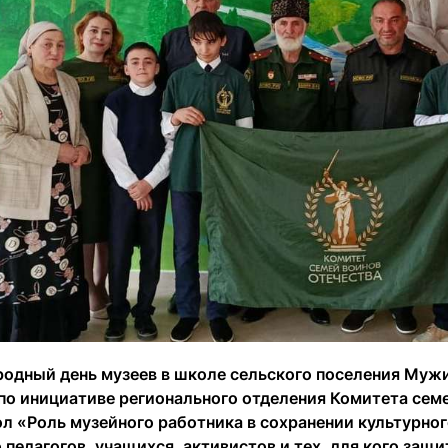
одный день музеев в школе сельского поселения Муж
по инициативе регионального отделения Комитета сем
ол «Роль музейного работника в сохранении культурно
педагогов, учащихся, активистов и тех, для кого защ