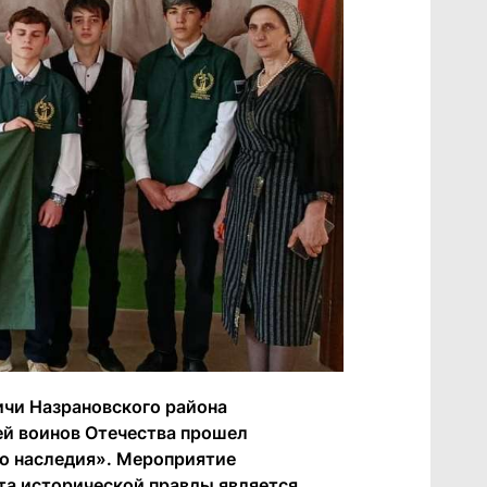
ичи Назрановского района
ей воинов Отечества прошел
го наследия». Мероприятие
ита исторической правды является