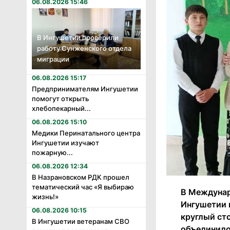
06.08.2026 15:46
В Ингушетии проверили
работу Сунженского отдела
миграции
06.08.2026 15:17
Предпринимателям Ингушетии
помогут открыть
хлебопекарный...
06.08.2026 15:10
Медики Перинатального центра
Ингушетии изучают
пожарную...
06.08.2026 12:34
В Назрановском РДК прошел
тематический час «Я выбираю
В Междунар
жизнь!»
Ингушетии 
06.08.2026 10:15
круглый ст
В Ингушетии ветеранам СВО
объединило 