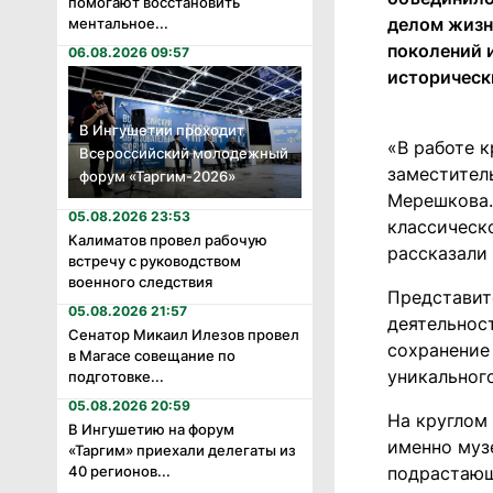
помогают восстановить
делом жизн
ментальное...
поколений 
06.08.2026 09:57
историческ
В Ингушетии проходит
«В работе к
Всероссийский молодежный
заместител
форум «Таргим-2026»
Мерешкова.
05.08.2026 23:53
классическ
Калиматов провел рабочую
рассказали
встречу с руководством
военного следствия
Представит
05.08.2026 21:57
деятельност
Сенатор Микаил Илезов провел
сохранение
в Магасе совещание по
уникальног
подготовке...
05.08.2026 20:59
На круглом
В Ингушетию на форум
именно муз
«Таргим» приехали делегаты из
40 регионов...
подрастающ