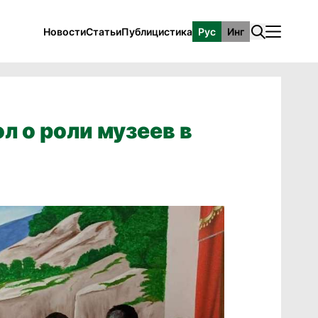
Новости
Статьи
Публицистика
Рус
Инг
л о роли музеев в