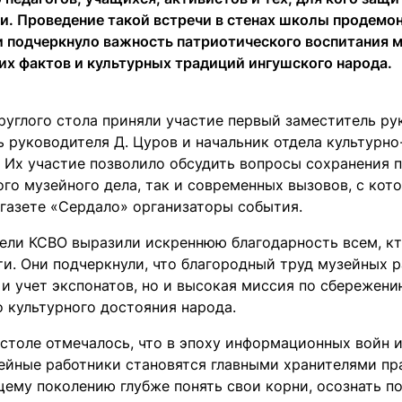
и. Проведение такой встречи в стенах школы продемо
и подчеркнуло важность патриотического воспитания 
их фактов и культурных традиций ингушского народа.
руглого стола приняли участие первый заместитель ру
ь руководителя Д. Цуров и начальник отдела культурн
 Их участие позволило обсудить вопросы сохранения п
ого музейного дела, так и современных вызовов, с кот
 газете «Сердало» организаторы события.
ели КСВО выразили искреннюю благодарность всем, кт
и. Они подчеркнули, что благородный труд музейных р
 и учет экспонатов, но и высокая миссия по сбережен
о культурного достояния народа.
 столе отмечалось, что в эпоху информационных войн 
ейные работники становятся главными хранителями пр
ему поколению глубже понять свои корни, осознать п