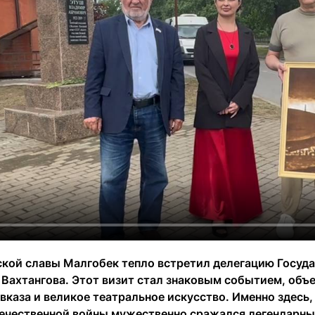
ской славы Малгобек тепло встретил делегацию Госуда
я Вахтангова. Этот визит стал знаковым событием, об
каза и великое театральное искусство. Именно здесь,
ечественной войны мужественно сражался легендарный