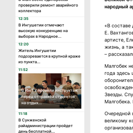
проверили ремонт аварийного
народный а
коллектора
12:35
В Ингушетии отмечают
«В составе
высокую конкуренцию на
Е. Вахтанг
выборах в Народное...
артисте, Е
12:20
жизнь, а та
Житель Ингушетии
– рассказа
подозревается в крупной краже
из пункта...
Малгобек н
11:52
года здесь
оборонител
освобожден
В ИнгГУ провели инструктаж
Звезды. Сп
перед отправкой студентов
Малгобека. 
на отдых...
Очередной 
11:18
великому к
В Сунженской
райадминистрации пройдет
организова
день бесплатной...