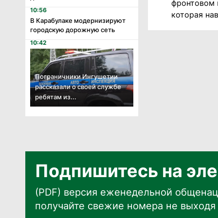
фронтовом п
10:56
которая на
В Карабулаке модернизируют
городскую дорожную сеть
10:42
Пограничники Ингушетии
рассказали о своей службе
ребятам из...
Подпишитесь на эле
(PDF) версия еженедельной общенац
получайте свежие номера не выходя 