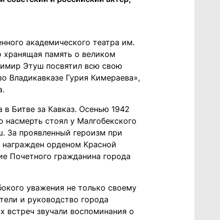
нного академического театра им.
о хранящая память о великом
адимир Этуш посвятил всю свою
во Владикавказе Гурия Кимераева»,
а.
 в Битве за Кавказ. Осенью 1942
о насмерть стоял у Малгобекского
. За проявленный героизм при
 награжден орденом Красной
ие Почетного гражданина города
бокого уважения не только своему
ители и руководство города
х встреч звучали воспоминания о