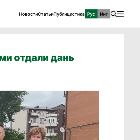
Новости
Статьи
Публицистика
Рус
Инг
ми отдали дань