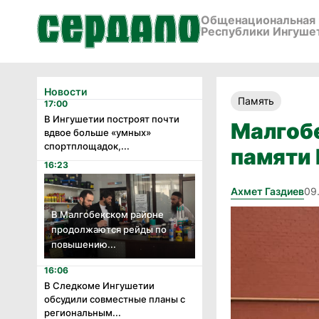
Общенациональная 
Республики Ингуше
Новости
Память
17:00
В Ингушетии построят почти
Малгобе
вдвое больше «умных»
спортплощадок,...
памяти
16:23
Ахмет Газдиев
09
В Малгобекском районе
продолжаются рейды по
повышению...
16:06
В Следкоме Ингушетии
обсудили совместные планы с
региональным...