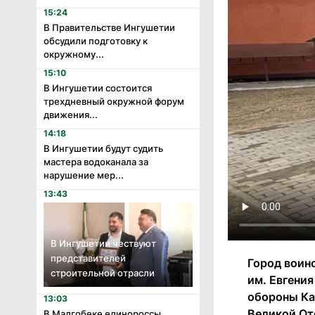
15:24
В Правительстве Ингушетии
обсудили подготовку к
окружному...
15:10
В Ингушетии состоится
трехдневный окружной форум
движения...
14:18
В Ингушетии будут судить
мастера водоканала за
нарушение мер...
13:43
В Ингушетии чествуют
представителей
Город воин
строительной отрасли
им. Евгени
обороны Кав
13:03
Великой От
В Малгобеке единороссы