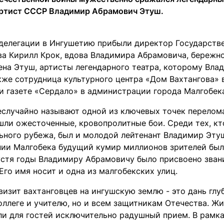
ртист СССР Владимир Абрамович Этуш.
 делегации в Ингушетию прибыли директор Государстве
ова Кирилл Крок, вдова Владимира Абрамовича, бережн
лена Этуш, артисты легендарного театра, которому Вл
кже сотрудница культурного центра «Дом Вахтангова» 
ли газете «Сердало» в администрации города Малгобек
еслучайно называют одной из ключевых точек перелома
 шли ожесточенные, кровопролитные бои. Среди тех, кт
ьного рубежа, был и молодой лейтенант Владимир Этуш
ии Малгобека будущий кумир миллионов зрителей был
устя годы Владимиру Абрамовичу было присвоено зван
Его имя носит и одна из малгобекских улиц.
визит вахтанговцев на ингушскую землю - это дань глу
оллеге и учителю, но и всем защитникам Отечества. Ж
ли для гостей исключительно радушный прием. В рамка