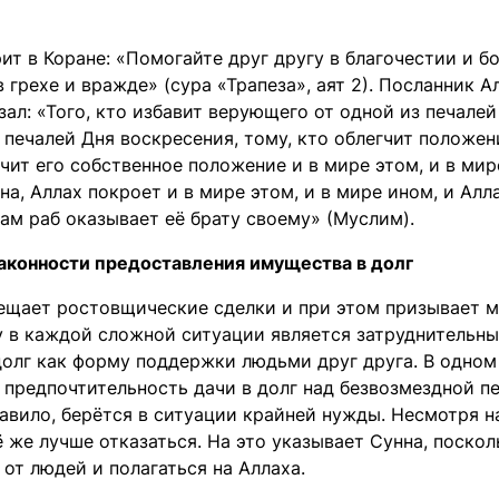
ит в Коране: «Помогайте друг другу в благочестии и б
в грехе и вражде» (сура «Трапеза», аят 2). Посланник 
зал: «Того, кто избавит верующего от одной из печалей
 печалей Дня воскресения, тому, кто облегчит положе
чит его собственное положение и в мире этом, и в мире
а, Аллах покроет и в мире этом, и в мире ином, и Ал
сам раб оказывает её брату своему» (Муслим).
аконности предоставления имущества в долг
ещает ростовщические сделки и при этом призывает 
у в каждой сложной ситуации является затруднительны
долг как форму поддержки людьми друг друга. В одном
а предпочтительность дачи в долг над безвозмездной п
равило, берётся в ситуации крайней нужды. Несмотря на
ё же лучше отказаться. На это указывает Сунна, поско
 от людей и полагаться на Аллаха.