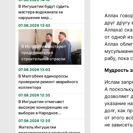
В Ингушетии будут судить
мастера водоканала за
Аллах говор
нарушение мер...
друг другу 
07.08.2026 13:43
Аллаха) ска
от одной из
Аллах облег
В Ингушетии чествуют
мусульманин
представителей
рабу, пока 
строительной отрасли
Мудрость з
07.08.2026 13:03
В Малгобеке единороссы
Ислам запр
проверили ремонт аварийного
коллектора
А поскольк
07.08.2026 12:35
дозволяет 
В Ингушетии отмечают
указание н
высокую конкуренцию на
долг, как п
выборах в Народное...
от этого вс
07.08.2026 12:20
не зависеть
Житель Ингушетии
подозревается в крупной краже