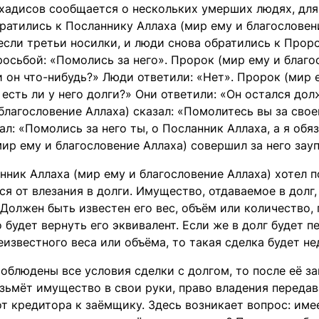
 хадисов сообщается о нескольких умерших людях, дл
атились к Посланнику Аллаха (мир ему и благословение
если третьи носилки, и люди снова обратились к Прор
росьбой: «Помолись за него». Пророк (мир ему и благо
 он что-нибудь?» Люди ответили: «Нет». Пророк (мир 
 есть ли у него долги?» Они ответили: «Он остался до
благословение Аллаха) сказал: «Помолитесь вы за свое
ал: «Помолись за него ты, о Посланник Аллаха, а я обя
ир ему и благословение Аллаха) совершил за него зау
нник Аллаха (мир ему и благословение Аллаха) хотел п
я от влезания в долги. Имущество, отдаваемое в долг
Должен быть известен его вес, объём или количество,
будет вернуть его эквивалент. Если же в долг будет 
известного веса или объёма, то такая сделка будет н
облюдены все условия сделки с долгом, то после её за
зьмёт имущество в свои руки, право владения переда
т кредитора к заёмщику. Здесь возникает вопрос: име