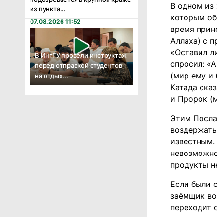
В одном из
из пункта...
которым обр
07.08.2026 11:52
время прин
Аллаха) с п
«Оставил ли
В ИнгГУ провели инструктаж
спросил: «А
перед отправкой студентов
(мир ему и 
на отдых...
Катада сказ
и Пророк (м
Этим Посла
воздержатьс
известным. 
невозможно 
продукты не
Если были с
заёмщик во
переходит о