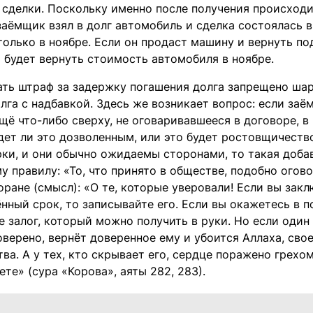
 сделки. Поскольку именно после получения происходи
аёмщик взял в долг автомобиль и сделка состоялась в
только в ноябре. Если он продаст машину и вернуть п
 будет вернуть стоимость автомобиля в ноябре.
ать штраф за задержку погашения долга запрещено ша
лга с надбавкой. Здесь же возникает вопрос: если за
щё что-либо сверху, не оговаривавшееся в договоре, в
удет ли это дозволенным, или это будет ростовщичеств
рки, и они обычно ожидаемы сторонами, то такая доба
у правилу: «То, что принято в обществе, подобно огов
оране (смысл): «О те, которые уверовали! Если вы зак
нный срок, то записывайте его. Если вы окажетесь в п
е залог, который можно получить в руки. Но если один 
оверено, вернёт доверенное ему и убоится Аллаха, сво
ва. А у тех, кто скрывает его, сердце поражено грехом
те» (сура «Корова», аяты 282, 283).