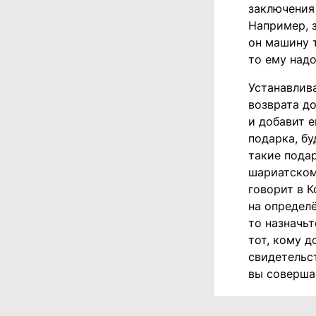
заключения
Например, з
он машину 
то ему надо
Устанавлив
возврата до
и добавит е
подарка, б
такие пода
шариатском
говорит в К
на определё
то назначьт
тот, кому д
свидетельст
вы совершае