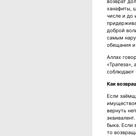
возврат до
ханафиты, 
числе и до 
придержива
доброй вол
самым нару
обещания и
Аллах говор
«Трапеза», 
соблюдают 
Как возвра
Если заёмщ
имуществом
вернуть неп
эквивалент.
быка. Если 
то возвращ