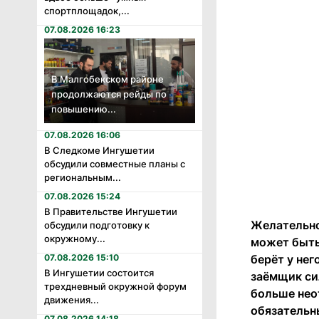
спортплощадок,...
07.08.2026 16:23
В Малгобекском районе
продолжаются рейды по
повышению...
07.08.2026 16:06
В Следкоме Ингушетии
обсудили совместные планы с
региональным...
07.08.2026 15:24
В Правительстве Ингушетии
Желательно
обсудили подготовку к
окружному...
может быть 
берёт у нег
07.08.2026 15:10
В Ингушетии состоится
заёмщик сил
трехдневный окружной форум
больше нео
движения...
обязательн
07.08.2026 14:18