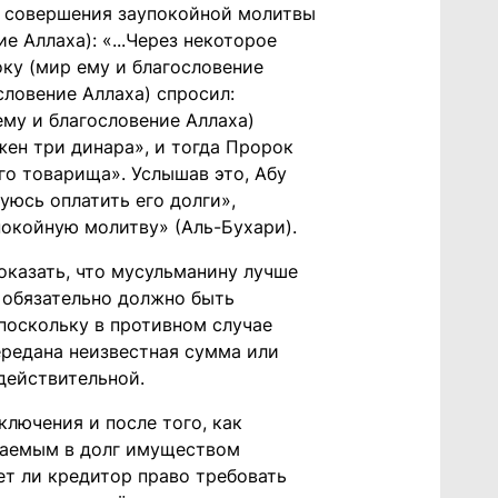
я совершения заупокойной молитвы
 Аллаха): «...Через некоторое
оку (мир ему и благословение
словение Аллаха) спросил:
ему и благословение Аллаха)
лжен три динара», и тогда Пророк
го товарища». Услышав это, Абу
зуюсь оплатить его долги»,
покойную молитву» (Аль-Бухари).
оказать, что мусульманину лучше
, обязательно должно быть
 поскольку в противном случае
передана неизвестная сумма или
едействительной.
ключения и после того, как
ваемым в долг имуществом
ет ли кредитор право требовать