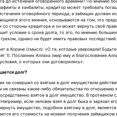
лга до истечения оговорённого времени? По мнению бо
шафииты и ханбалиты, кредитор может требовать погаш
истечения оговорённого периода, а заёмщик должен ис
ющиеся этого мнения, основываются на том, что предо
и со стороны кредитора и он может вернуть своё прав
шит условие о сроке долга, то это, по мнению больши
 грехом, однако не будет иметь правовых последствий.
ит в Коране (смысл): «О те, которые уверовали! Будьт
аят 1). Посланник Аллаха (мир ему и благословение Алл
условия, о которых они договорились».
щается долг?
ик не совершил со взятым в долг имуществом действий
 не связаны какие-либо обязательства по отношению к
осредственно взятое в долг имущество. В противном с
 Например, если человек взял в долг быка и зарезал ег
вернуть имущество, подобное взятому в долг, является
ается его стоимость на момент получения заёмщиком в