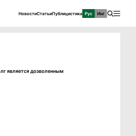
Новости
Статьи
Публицистика
Рус
Инг
олг является дозволенным