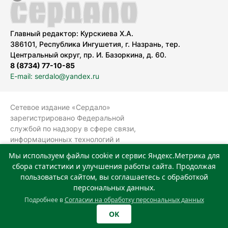
Главный редактор: Курскиева Х.А.
386101, Республика Ингушетия, г. Назрань, тер.
Центральный округ, пр. И. Базоркина, д. 60.
8 (8734) 77-10-85
E-mail: serdalo@yandex.ru
Сетевое издание «Сердало»
зарегистрировано Федеральной
службой по надзору в сфере связи,
информационных технологий и
массовых коммуникаций
Мы используем файлы cookie и сервис Яндекс.Метрика для
(Роскомнадзор).
сбора статистики и улучшения работы сайта. Продолжая
Реестровая запись СМИ: ЭЛ № ФС 77-
пользоваться сайтом, вы соглашаетесь с обработкой
78323 от 15.05.2020 г. Учредитель:
персональных данных.
Государственное автономное
Подробнее в
Согласии на обработку персональных данных
учреждение «Издательский дом
OK
«Сердало»