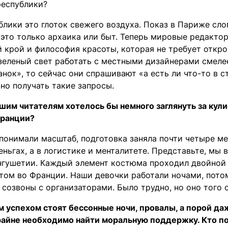
республики?
блики это глоток свежего воздуха. Показ в Париже сло
это только архаика или быт. Теперь мировые редактор
й крой и философия красоты, которая не требует откро
 зеленый свет работать с местными дизайнерами смеле
анок», то сейчас они спрашивают «а есть ли что-то в с
но получать такие запросы.
ашим читателям хотелось бы немного заглянуть за кул
Франции?
 понимали масштаб, подготовка заняла почти четыре ме
еньгах, а в логистике и менталитете. Представьте, мы 
нгушетии. Каждый элемент костюма проходил двойной 
том во Франции. Наши девочки работали ночами, потом
созвоны с организаторами. Было трудно, но оно того 
м успехом стоят бессонные ночи, провалы, а порой да
айне необходимо найти моральную поддержку. Кто п