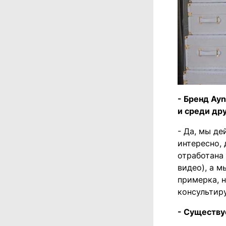
- Бренд Ay
и среди дру
- Да, мы д
интересно, 
отработана
видео), а м
примерка, 
консультир
- Существуе