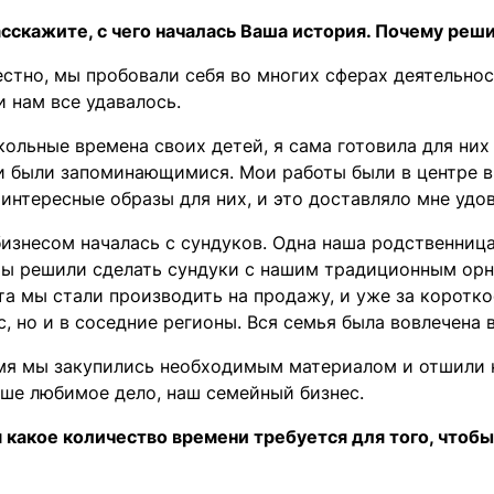
расскажите, с чего началась Ваша история. Почему ре
естно, мы пробовали себя во многих сферах деятельно
 нам все удавалось.
кольные времена своих детей, я сама готовила для них
ни были запоминающимися. Мои работы были в центре в
интересные образы для них, и это доставляло мне удо
бизнесом началась с сундуков. Одна наша родственниц
мы решили сделать сундуки с нашим традиционным орна
а мы стали производить на продажу, и уже за коротко
с, но и в соседние регионы. Вся семья была вовлечена в
мя мы закупились необходимым материалом и отшили не
аше любимое дело, наш семейный бизнес.
м какое количество времени требуется для того, чтоб