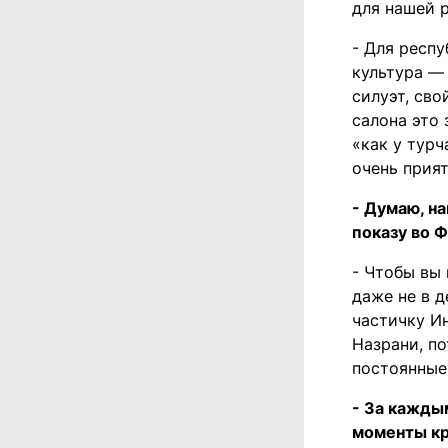
для нашей 
- Для респу
культура — 
силуэт, сво
салона это
«как у турч
очень прият
- Думаю, н
показу во 
- Чтобы вы
даже не в д
частичку И
Назрани, по
постоянные 
- За кажды
моменты кр