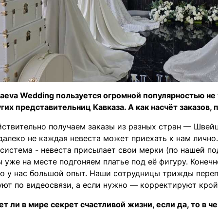
naeva Wedding пользуется огромной популярностью не
гих представительниц Кавказа. А как насчёт заказов,
ействительно получаем заказы из разных стран — Швей
далеко не каждая невеста может приехать к нам лично.
 система - невеста присылает свои мерки (по нашей по
ы уже на месте подгоняем платье под её фигуру. Конечн
но у нас большой опыт. Наши сотрудницы трижды пере
уют по видеосвязи, а если нужно — корректируют крой
т ли в мире секрет счастливой жизни, если да, то в ч