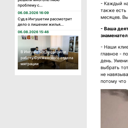
- Каждый н
проблему с...
также есть
06.08.2026 16:09
месяцев. Вы
Суд в Ингушетии рассмотрит
дело о лишении жилья...
- Ваша дея
06.08.2026 15:46
знаменател
- Наши кли
В Ингушетии проверили
главное - п
работу Сунженского отдела
день. Умени
миграции
выбрать тот
не навязыва
потому что 