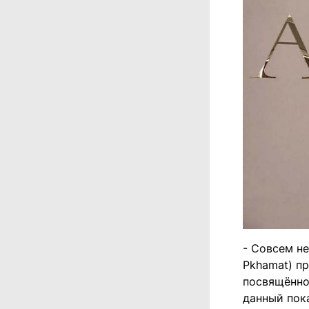
- Совсем не
Pkhamat) п
посвящённо
данный пока