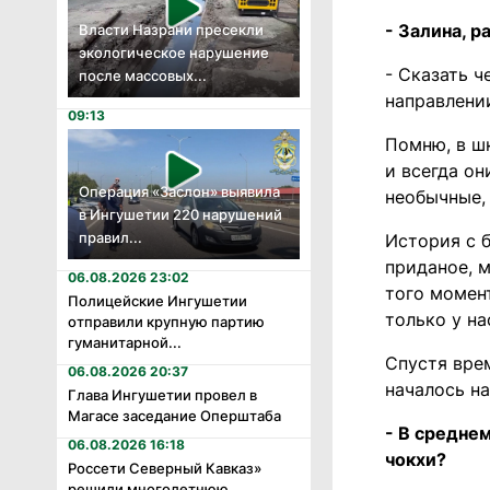
- Залина, 
Власти Назрани пресекли
экологическое нарушение
- Сказать ч
после массовых...
направлении
09:13
Помню, в ш
и всегда о
Операция «Заслон» выявила
необычные, 
в Ингушетии 220 нарушений
правил...
История с 
приданое, 
06.08.2026 23:02
того момент
Полицейские Ингушетии
только у на
отправили крупную партию
гуманитарной...
Спустя вре
06.08.2026 20:37
началось н
Глава Ингушетии провел в
Магасе заседание Оперштаба
- В средне
06.08.2026 16:18
чокхи?
Россети Северный Кавказ»
решили многолетнюю