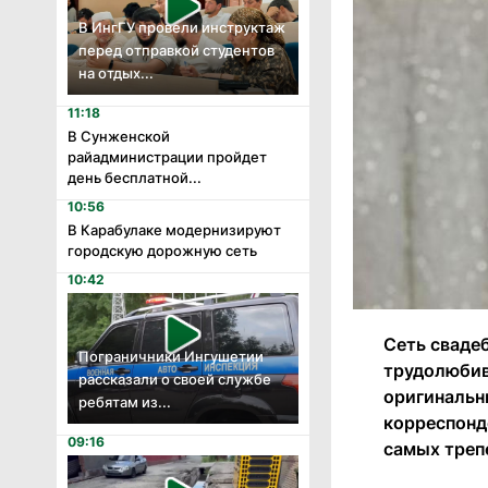
В ИнгГУ провели инструктаж
перед отправкой студентов
на отдых...
11:18
В Сунженской
райадминистрации пройдет
день бесплатной...
10:56
В Карабулаке модернизируют
городскую дорожную сеть
10:42
Сеть сваде
Пограничники Ингушетии
трудолюбив
рассказали о своей службе
оригинальн
ребятам из...
корреспонд
09:16
самых треп