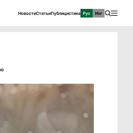
Новости
Статьи
Публицистика
Рус
Инг
во