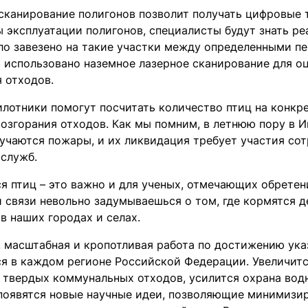
сканирование полигонов позволит получать цифровые 
 эксплуатации полигонов, специалисты будут знать ре
ло завезено на такие участки между определенными п
 использовано наземное лазерное сканирование для о
 отходов.
илотники помогут посчитать количество птиц на конкр
возгорания отходов. Как мы помним, в летнюю пору в И
учаются пожары, и их ликвидация требует участия со
 служб.
ся птиц – это важно и для ученых, отмечающих обрете
й связи невольно задумываешься о том, где кормятся д
в наших городах и селах.
, масштабная и кропотливая работа по достижению ука
я в каждом регионе Российской Федерации. Увеличитс
 твердых коммунальных отходов, усилится охрана водн
 появятся новые научные идеи, позволяющие минимизи