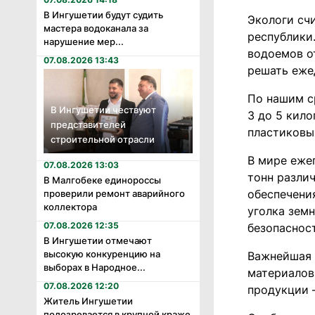
В Ингушетии будут судить
Экологи сч
мастера водоканала за
республики
нарушение мер...
водоемов о
07.08.2026 13:43
решать еже
По нашим с
В Ингушетии чествуют
3 до 5 кило
представителей
пластиковы
строительной отрасли
В мире еже
07.08.2026 13:03
тонн разли
В Малгобеке единороссы
обеспечени
проверили ремонт аварийного
коллектора
уголка зем
07.08.2026 12:35
безопаснос
В Ингушетии отмечают
высокую конкуренцию на
Важнейшая 
выборах в Народное...
материалов,
07.08.2026 12:20
продукции –
Житель Ингушетии
подозревается в крупной краже