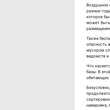
Воздушное 
разные годы
которое бы
может быть
размещения
Также бесп
опасность 
мусором сл
ведомств и
Что касает
базы. В это
обитающих 
Безусловно
продолжитс
сортировки
наверняка,