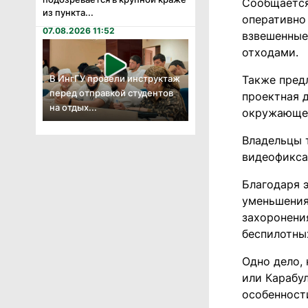
Сообщается
из пункта...
оперативно
07.08.2026 11:52
взвешенные
отходами.
В ИнгГУ провели инструктаж
Также пред
перед отправкой студентов
проектная 
на отдых...
окружающей
Владельцы 
видеофикса
Благодаря 
уменьшения
захоронени
беспилотны
Одно дело,
или Карабул
особенност