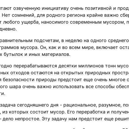
итают озвученную инициативу очень позитивной и прод
. Нет сомнений, для родного региона крайне важно сб
т любого ущерба, наносимого современным мусором, 
дневно.
равнительным подсчетам, в неделю на одного среднег
граммов мусора. Он, как и во всем мире, включает ост
х бутылок и иных материалов.
годно перерабатываются десятки миллионов тонн мусо
чных отходов остаются на открытых природных простр
я безопасности природы предстоит еще очень многое с
ного шара очень важно использовать все способы обес
ти.
задача сегодняшнего дня - рациональное, разумное, п
 из которых состоит мусор. Его переработка и получе
 дело непростое. Эту задачу нам предстоит еще решит