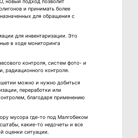
О, новый подход позволит
олигонов и принимать более
дназначенных для обращения с
мации для инвентаризации. Это
нные в ходе мониторинга
есового контроля, систем фото- и
и, радиационного контроля.
гушетии можно и нужно добиться
изации, переработки или
контролем, благодаря применению
бору мусора где-то под Малгобеком
асштабы, какие-то недочеты и все
ой оценки ситуации.