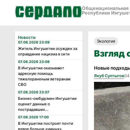
Общенациональная 
Республики Ингуше
Новости
Экология
07.08.2026 23:09
Житель Ингушетии осужден за
Взгляд 
оправдание нацизма в сети
07.08.2026 23:08
Новые подходы
В Ингушетии оказывают
адресную помощь
Якуб Султыгов
04
тяжелораненым ветеранам
СВО
07.08.2026 23:07
Бизнес-омбудсмен Ингушетии
оценит данные о
пострадавших...
07.08.2026 17:00
В Ингушетии построят почти
вдвое больше «умных»