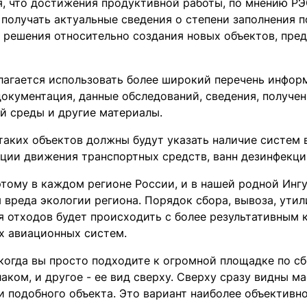
, что достижения продуктивной работы, по мнению РЭ
 получать актуальные сведения о степени заполнения п
 решения относительно создания новых объектов, пре
лагается использовать более широкий перечень инфор
документация, данные обследований, сведения, получе
 среды и другие материалы.
таких объектов должны будут указать наличие систем в
ции движения транспортных средств, ванн дезинфекци
этому в каждом регионе России, и в нашей родной Ин
 вреда экологии региона. Порядок сбора, вывоза, утил
я отходов будет происходить с более результативным 
х авиационных систем.
 когда вы просто подходите к огромной площадке по с
аком, и другое - ее вид сверху. Сверху сразу видны м
и подобного объекта. Это вариант наиболее объективн