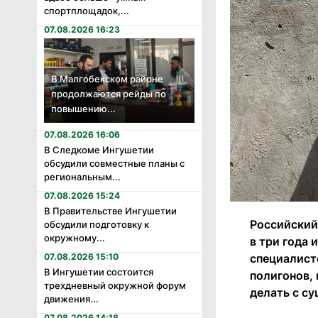
спортплощадок,...
07.08.2026 16:23
В Малгобекском районе
продолжаются рейды по
повышению...
07.08.2026 16:06
В Следкоме Ингушетии
обсудили совместные планы с
региональным...
07.08.2026 15:24
В Правительстве Ингушетии
Российский
обсудили подготовку к
окружному...
в три года
специалист
07.08.2026 15:10
В Ингушетии состоится
полигонов, 
трехдневный окружной форум
делать с с
движения...
07.08.2026 14:18