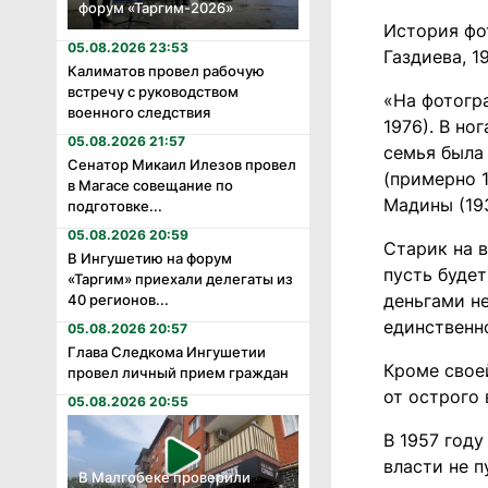
форум «Таргим-2026»
История фо
05.08.2026 23:53
Газдиева, 1
Калиматов провел рабочую
встречу с руководством
«На фотогра
военного следствия
1976). В но
05.08.2026 21:57
семья была
Сенатор Микаил Илезов провел
(примерно 1
в Магасе совещание по
Мадины (19
подготовке...
05.08.2026 20:59
Старик на 
В Ингушетию на форум
пусть будет
«Таргим» приехали делегаты из
деньгами не
40 регионов...
единственно
05.08.2026 20:57
Глава Следкома Ингушетии
Кроме свое
провел личный прием граждан
от острого 
05.08.2026 20:55
В 1957 год
власти не п
В Малгобеке проверили