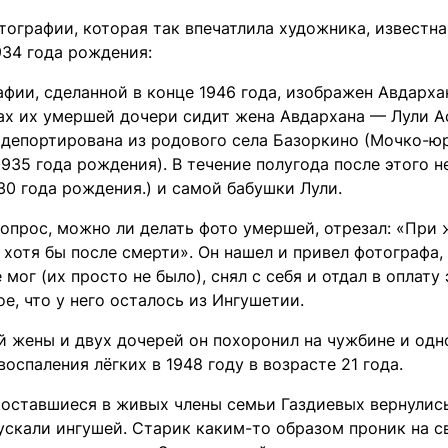
тографии, которая так впечатлила художника, известн
934 года рождения:
фии, сделанной в конце 1946 года, изображен Авдарха
гах их умершей дочери сидит жена Авдархана — Лули А
 депортирована из родового села Базоркино (Мочко-юр
935 года рождения). В течение полугода после этого 
30 года рождения.) и самой бабушки Лули.
вопрос, можно ли делать фото умершей, отрезал: «При 
 хотя бы после смерти». Он нашел и привел фотографа,
 мог (их просто не было), снял с себя и отдал в оплат
е, что у него осталось из Ингушетии.
й жены и двух дочерей он похоронил на чужбине и одн
воспаления лёгких в 1948 году в возрасте 21 года.
у оставшиеся в живых члены семьи Газдиевых вернулис
ускали ингушей. Старик каким-то образом проник на с