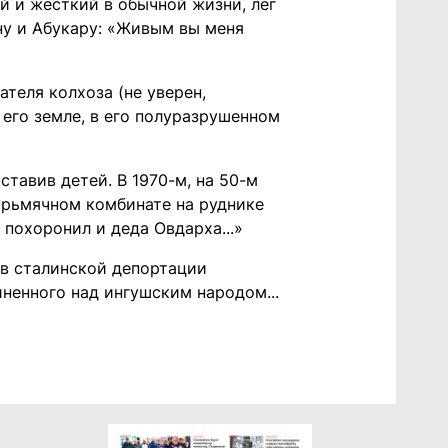
й и жёсткий в обычной жизни, лег
ну и Абукару: «Живым вы меня
теля колхоза (не уверен,
 его земле, в его полуразрушенном
ставив детей. В 1970-м, на 50-м
сурьмячном комбинате на руднике
ц похоронил и деда Овдарха...»
ов сталинской депортации
ненного над ингушским народом...