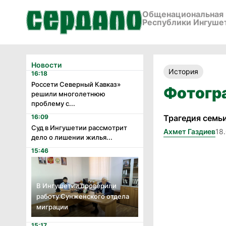
Общенациональная 
Республики Ингуше
Новости
История
16:18
Россети Северный Кавказ»
Фотогр
решили многолетнюю
проблему с...
16:09
Трагедия семь
Суд в Ингушетии рассмотрит
Ахмет Газдиев
18
дело о лишении жилья...
15:46
В Ингушетии проверили
работу Сунженского отдела
миграции
15:17