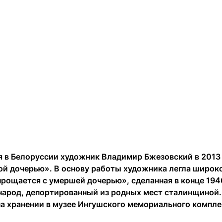
 в Белоруссии художник Владимир Бжезовский в 2013 
ой дочерью». В основу работы художника легла широк
рощается с умершей дочерью», сделанная в конце 1946 
народ, депортированный из родных мест сталинщиной
на хранении в музее Ингушского мемориального компле