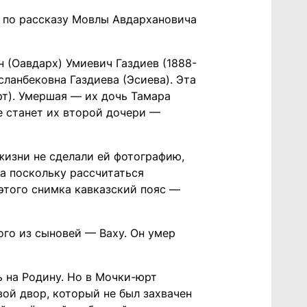
а по рассказу Мовлы Авдархановича
н (Оавдарх) Умиевич Газдиев (1888-
сланбековна Газдиева (Эсиева). Эта
т). Умершая — их дочь Тамара
не станет их второй дочери —
жизни не сделали ей фотографию,
 а поскольку рассчитаться
у этого снимка кавказский пояс —
ого из сыновей — Ваху. Он умер
ь на Родину. Но в Мочки-юрт
вой двор, который не был захвачен