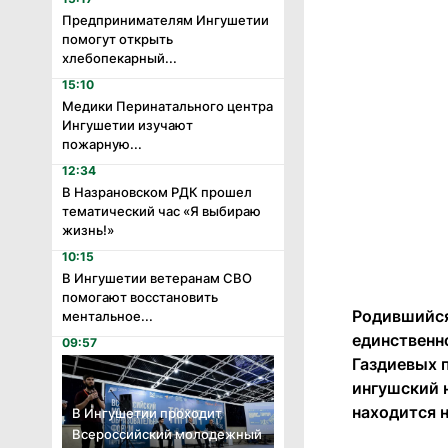
Предпринимателям Ингушетии
помогут открыть
хлебопекарный...
15:10
Медики Перинатального центра
Ингушетии изучают
пожарную...
12:34
В Назрановском РДК прошел
тематический час «Я выбираю
жизнь!»
10:15
В Ингушетии ветеранам СВО
помогают восстановить
Родившийся
ментальное...
единственн
09:57
Газдиевых п
ингушский 
находится 
В Ингушетии проходит
Всероссийский молодежный