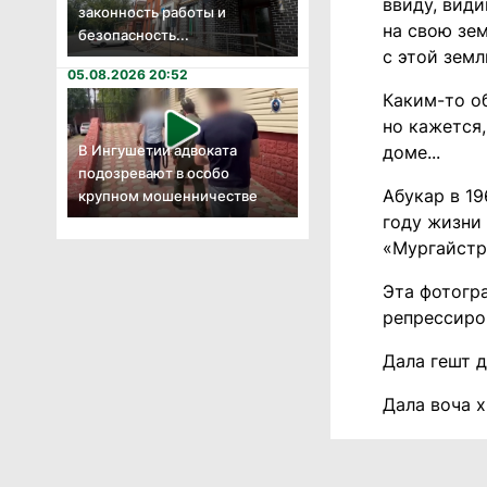
ввиду, види
законность работы и
на свою зе
безопасность...
с этой земл
05.08.2026 20:52
Каким-то об
но кажется,
В Ингушетии адвоката
доме...
подозревают в особо
Абукар в 19
крупном мошенничестве
году жизни 
«Мургайстро
Эта фотогр
репрессиро
Дала гешт д
Дала воча х