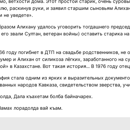
мо, ветхости дома. Этот простой старик, очень суровы
млю, раскинув руки, и заявил старшим сыновьям Алиха
и не уведете».
разом Алихану удалось уговорить тогдашнего председа
 его звали Султан, ветеран войны) оставить старика на
66 году погибнет в ДТП на свадьбе родственников, не о
умер и Алихан от силикоза лёгких, заработанного на 
й» в Казахстане. Вот такая история... В 1976 году оте
афия стала одним из ярких и выразительных документ
ванных народов Кавказа, свидетельством зверства, учи
олда, Дала къахетам болба байначарех.
Iамах лорадолда вай къам.