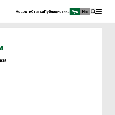
Новости
Статьи
Публицистика
Рус
Инг
м
аза