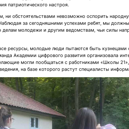
ия патриотического настроя.
м, ни обстоятельствами невозможно оспорить народную
Наблюдая за сегодняшними успехами ребят, мы должны 
о делам молодежи и другим ведомствам, чьи силы нап
все ресурсы, молодые люди пытаются быть кузнецами с
анда Академии цифрового развития организовала инте
елающие могли пообщаться с работниками «Школы 21»,
аведения, на базе которого растут специалисты инфор