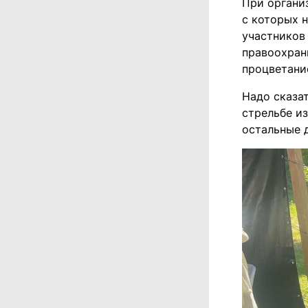
При органи
с которых 
участников
правоохран
процветани
Надо сказа
стрельбе из
остальные 