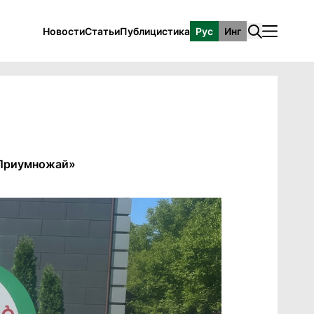
Новости
Статьи
Публицистика
Рус
Инг
 Приумножай»