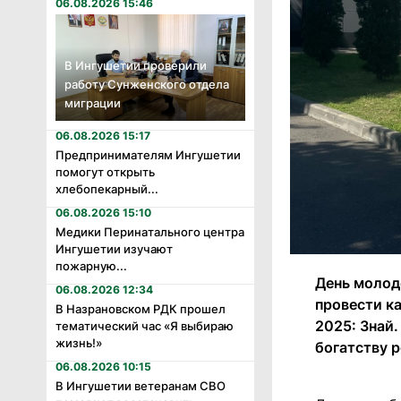
06.08.2026 15:46
В Ингушетии проверили
работу Сунженского отдела
миграции
06.08.2026 15:17
Предпринимателям Ингушетии
помогут открыть
хлебопекарный...
06.08.2026 15:10
Медики Перинатального центра
Ингушетии изучают
пожарную...
День молод
06.08.2026 12:34
провести к
В Назрановском РДК прошел
2025: Знай
тематический час «Я выбираю
жизнь!»
богатству 
06.08.2026 10:15
В Ингушетии ветеранам СВО