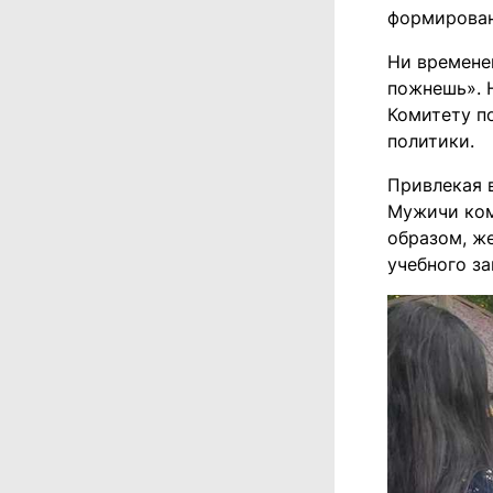
формирован
Ни времене
пожнешь». 
Комитету п
политики.
Привлекая 
Мужичи ком
образом, ж
учебного з