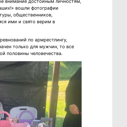
ое внимание достойным личностям,
наших!» вошли фотографии
ьтуры, общественников,
ся ими и свято верим в
оревнований по армрестлингу,
начен только для мужчин, то все
ой половины человечества.