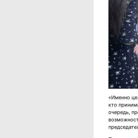
«Именно це
кто приним
очередь, п
возможност
председате