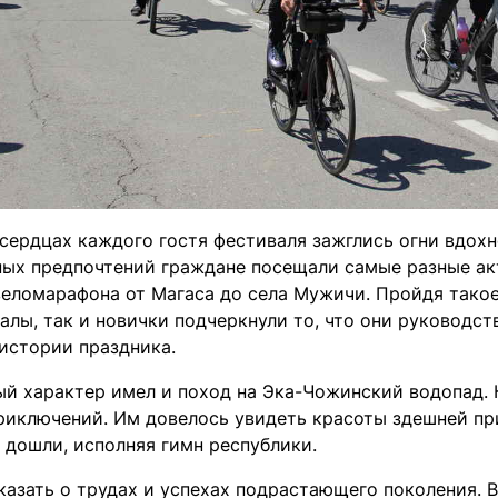
 сердцах каждого гостя фестиваля зажглись огни вдохн
ных предпочтений граждане посещали самые разные ак
веломарафона от Магаса до села Мужичи. Пройдя такое
алы, так и новички подчеркнули то, что они руководс
 истории праздника.
й характер имел и поход на Эка-Чожинский водопад. 
риключений. Им довелось увидеть красоты здешней пр
 дошли, исполняя гимн республики.
сказать о трудах и успехах подрастающего поколения. 