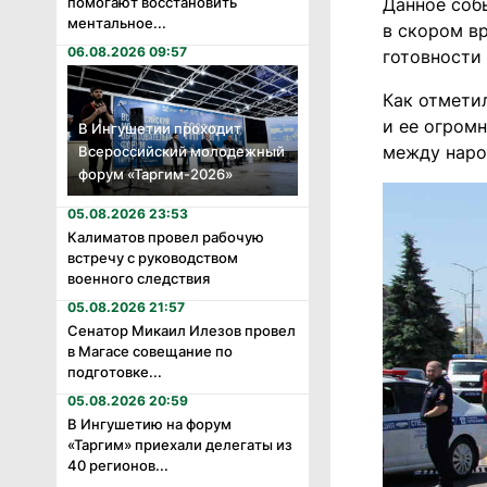
Данное соб
помогают восстановить
ментальное...
в скором в
06.08.2026 09:57
готовности
Как отмети
и ее огром
В Ингушетии проходит
между наро
Всероссийский молодежный
форум «Таргим-2026»
05.08.2026 23:53
Калиматов провел рабочую
встречу с руководством
военного следствия
05.08.2026 21:57
Сенатор Микаил Илезов провел
в Магасе совещание по
подготовке...
05.08.2026 20:59
В Ингушетию на форум
«Таргим» приехали делегаты из
40 регионов...