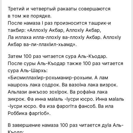
Третий и четвертый ракааты совершаются
в том же порядке.
После намаза I раз произносится ташрик-и
такбир: «АллохIу Акбар, АллохIу Акбар,
Ла иллаха илла-ллохIу ва-ллохIу Акбар. АллохIу
Акбар ва-ли-ллахIил-хьамд».
Затем 100 раз читается сура Аль-Къодар.
После суры Аль-Къодар также 100 раз читается
сура Аль-Шархь:
«БисмиллахIир-рохьманир-рохьим. А лам
нашрохь лака содрок. Ва вазоIна лака визрок.
Альлази анкъозо зохIрок. Ва рофаIна лака
зикрок. Фа инна маIаль -Iусри юсро. Инна маIаль
-Iусри юсро. Фа иза фарогIта фансоб. Ва ила
Роббика фаргIоб».
В завершение намаза 100 раз читается дуIа Аль-
Къодр: