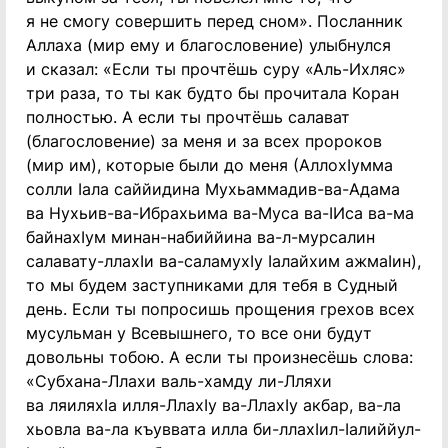
я не смогу совершить перед сном». Посланник
Аллаха (мир ему и благословение) улыбнулся
и сказал: «Если ты прочтёшь суру «Аль-Ихляс»
три раза, то ты как будто бы прочитала Коран
полностью. А если ты прочтёшь салават
(благословение) за меня и за всех пророков
(мир им), которые были до меня (АллохIумма
солли Iала саййидина Мухьаммадив-ва-Адама
ва Нухьив-ва-Ибрахьима ва-Муса ва-IИса ва-ма
байнахIум минан-набиййина ва-л-мурсалин
салавату-ллахIи ва-саламухIу Iалайхим ажмаIин),
то мы будем заступниками для тебя в Судный
день. Если ты попросишь прощения грехов всех
мусульман у Всевышнего, то все они будут
довольны тобою. А если ты произнесёшь слова:
«Субхана-Ллахи валь-хамду ли-Лляхи
ва ляиляхIа илля-ЛлахIу ва-ЛлахIу акбар, ва-ла
хьовла ва-ла къуввата илла би-ллахIил-Iалиййул-