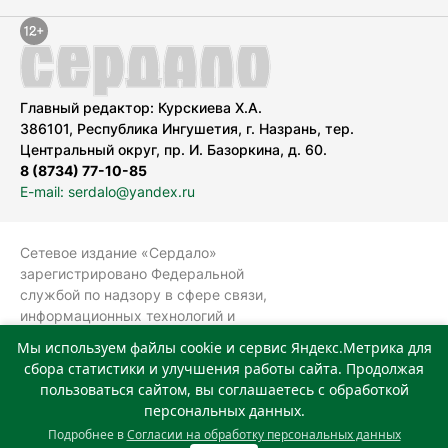
Главный редактор: Курскиева Х.А.
386101, Республика Ингушетия, г. Назрань, тер.
Центральный округ, пр. И. Базоркина, д. 60.
8 (8734) 77-10-85
E-mail: serdalo@yandex.ru
Сетевое издание «Сердало»
зарегистрировано Федеральной
службой по надзору в сфере связи,
информационных технологий и
массовых коммуникаций
Мы используем файлы cookie и сервис Яндекс.Метрика для
(Роскомнадзор).
сбора статистики и улучшения работы сайта. Продолжая
Реестровая запись СМИ: ЭЛ № ФС 77-
пользоваться сайтом, вы соглашаетесь с обработкой
78323 от 15.05.2020 г. Учредитель:
персональных данных.
Государственное автономное
Подробнее в
Согласии на обработку персональных данных
учреждение «Издательский дом