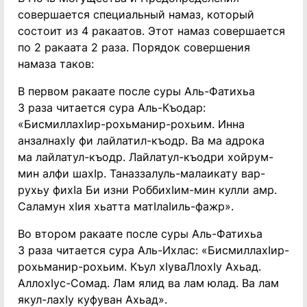
совершается специальный намаз, который
состоит из 4 ракаатов. Этот намаз совершается
по 2 ракаата 2 раза. Порядок совершения
намаза таков:
В первом ракаате после суры Аль-Фатихьа
3 раза читается сура Аль-Къодар:
«БисмиллахIир-рохьманир-рохьим. Инна
анзалнахIу фи лайлатил-къодр. Ва ма адрока
ма лайлатул-къодр. Лайлатул-къодри хойрум-
мин алфи шахIр. Таназзалуль-малаикату вар-
рухьу фихIа Би изни РоббихIим-мин кулли амр.
Саламун хIия хьатта матIлаIиль-фажр».
Во втором ракаате после суры Аль-Фатихьа
3 раза читается сура Аль-Ихлас: «БисмиллахIир-
рохьманир-рохьим. Къул хIуваЛлохIу Ахьад.
АллохIус-Сомад. Лам ялид ва лам юлад. Ва лам
якул-лахIу куфуван Ахьад».