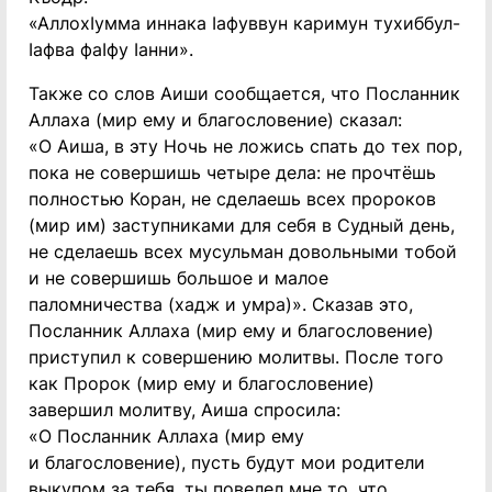
«АллохIумма иннака Iафуввун каримун тухиббул-
Iафва фаIфу Iанни».
Также со слов Аиши сообщается, что Посланник
Аллаха (мир ему и благословение) сказал:
«О Аиша, в эту Ночь не ложись спать до тех пор,
пока не совершишь четыре дела: не прочтёшь
полностью Коран, не сделаешь всех пророков
(мир им) заступниками для себя в Судный день,
не сделаешь всех мусульман довольными тобой
и не совершишь большое и малое
паломничества (хадж и умра)». Сказав это,
Посланник Аллаха (мир ему и благословение)
приступил к совершению молитвы. После того
как Пророк (мир ему и благословение)
завершил молитву, Аиша спросила:
«О Посланник Аллаха (мир ему
и благословение), пусть будут мои родители
выкупом за тебя, ты повелел мне то, что