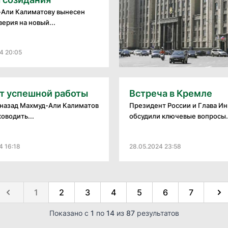
Али Калиматову вынесен
верия на новый...
4 20:05
т успешной работы
Встреча в Кремле
 назад Махмуд-Али Калиматов
Президент России и Глава И
оводить...
обсудили ключевые вопросы.
4 16:18
28.05.2024 23:58
1
2
3
4
5
6
7
Показано с
1
по
14
из
87
результатов