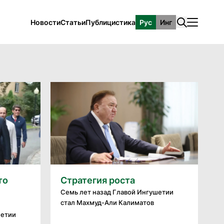
Новости
Статьи
Публицистика
Рус
Инг
то
Стратегия роста
Семь лет назад Главой Ингушетии
стал Махмуд-Али Калиматов
шетии