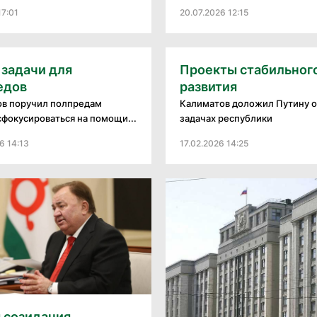
17:01
20.07.2026 12:15
 задачи для
Проекты стабильног
едов
развития
в поручил полпредам
Калиматов доложил Путину о
сфокусироваться на помощи...
задачах республики
6 14:13
17.02.2026 14:25
 созидания