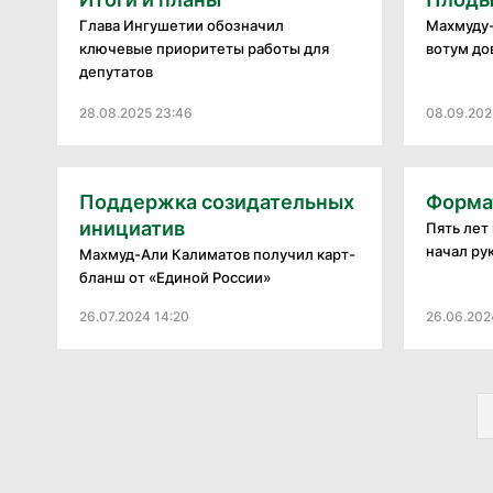
Глава Ингушетии обозначил
Махмуду-
ключевые приоритеты работы для
вотум до
депутатов
28.08.2025 23:46
08.09.202
Поддержка созидательных
Форма
инициатив
Пять лет
начал рук
Махмуд-Али Калиматов получил карт-
бланш от «Единой России»
26.07.2024 14:20
26.06.202