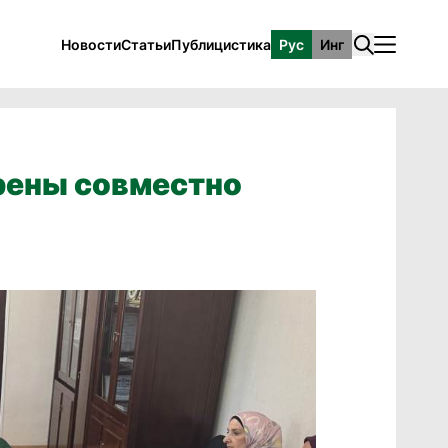
Новости
Статьи
Публицистика
Рус
Инг
рены совместно