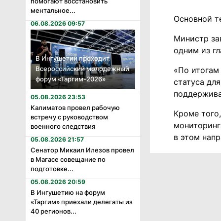
помогают восстановить
ментальное...
Основной т
06.08.2026 09:57
Министр за
одним из г
В Ингушетии проходит
Всероссийский молодежный
«По итогам
форум «Таргим-2026»
статуса дл
поддержива
05.08.2026 23:53
Калиматов провел рабочую
Кроме того
встречу с руководством
мониторинг
военного следствия
в этом нап
05.08.2026 21:57
Сенатор Микаил Илезов провел
в Магасе совещание по
подготовке...
05.08.2026 20:59
В Ингушетию на форум
«Таргим» приехали делегаты из
40 регионов...