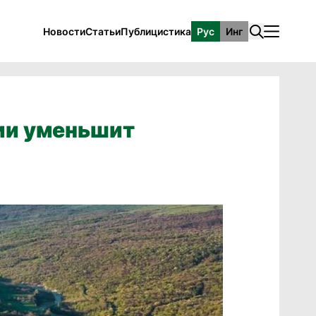
Новости
Статьи
Публицистика
Рус
Инг
тии уменьшит