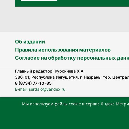
Об издании
Правила использования материалов
Согласие на обработку персональных дан
Главный редактор: Курскиева Х.А.
386101, Республика Ингушетия, г. Назрань, тер. Централь
8 (8734) 77-10-85
E-mail: serdalo@yandex.ru
Мы используем файлы cookie и сервис Яндекс.Метри
Сетевое издание «Сердало» зарегистрировано Федерал
технологий и массовых коммуникаций (Роскомнадзор).
Реестровая запись СМИ: ЭЛ № ФС 77-78323 от 15.05.202
«Издательский дом «Сердало»