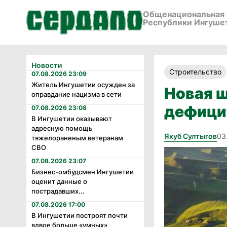
Общенациональная 
Республики Ингуше
Новости
Строительство
07.08.2026 23:09
Житель Ингушетии осужден за
Новая ш
оправдание нацизма в сети
дефици
07.08.2026 23:08
В Ингушетии оказывают
адресную помощь
Якуб Султыгов
03
тяжелораненым ветеранам
СВО
07.08.2026 23:07
Бизнес-омбудсмен Ингушетии
оценит данные о
пострадавших...
07.08.2026 17:00
В Ингушетии построят почти
вдвое больше «умных»