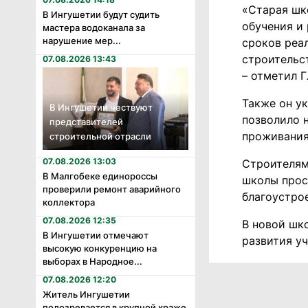
«Старая шк
В Ингушетии будут судить
обучения и
мастера водоканала за
нарушение мер...
сроков реа
строительст
07.08.2026 13:43
– отметил 
Также он ук
В Ингушетии чествуют
позволило 
представителей
проживания
строительной отрасли
07.08.2026 13:03
Строителям
В Малгобеке единороссы
школы прос
проверили ремонт аварийного
благоустро
коллектора
07.08.2026 12:35
В новой шко
В Ингушетии отмечают
развития у
высокую конкуренцию на
выборах в Народное...
07.08.2026 12:20
Житель Ингушетии
подозревается в крупной краже