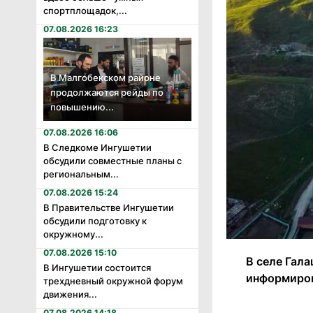
спортплощадок,...
07.08.2026 16:23
В Малгобекском районе
продолжаются рейды по
повышению...
07.08.2026 16:06
В Следкоме Ингушетии
обсудили совместные планы с
региональным...
07.08.2026 15:24
В Правительстве Ингушетии
обсудили подготовку к
окружному...
07.08.2026 15:10
В селе Гал
В Ингушетии состоится
информиров
трехдневный окружной форум
движения...
07.08.2026 14:18