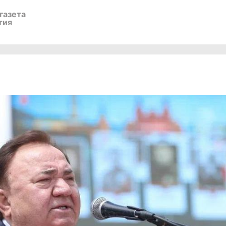
газета
тия