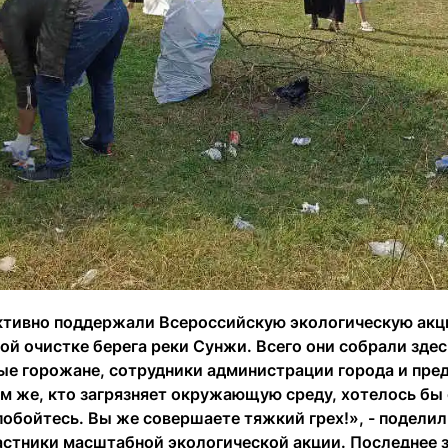
ктивно поддержали Всероссийскую экологическую акц
ой очистке берега реки Сунжи. Всего они собрали зде
ые горожане, сотрудники администрации города и пре
 же, кто загрязняет окружающую среду, хотелось бы с
побойтесь. Вы же совершаете тяжкий грех!», - подели
стники масштабной экологической акции. Последнее з