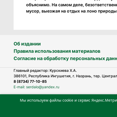
объяснимо. На самом деле, безответствен
мусор, выезжая на отдых на лоно природы
Об издании
Правила использования материалов
Согласие на обработку персональных дан
Главный редактор: Курскиева Х.А.
386101, Республика Ингушетия, г. Назрань, тер. Централь
8 (8734) 77-10-85
E-mail: serdalo@yandex.ru
Мы используем файлы cookie и сервис Яндекс.Метри
Сетевое издание «Сердало» зарегистрировано Федерал
технологий и массовых коммуникаций (Роскомнадзор).
Реестровая запись СМИ: ЭЛ № ФС 77-78323 от 15.05.202