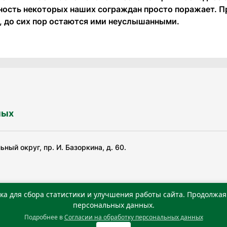
ность некоторых наших сограждан просто поражает. П
, до сих пор остаются ими неуслышанными.
ных
ный округ, пр. И. Базоркина, д. 60.
ка для сбора статистики и улучшения работы сайта. Продолжая 
ьной службой по надзору в сфере связи, информационных
персональных данных.
Подробнее в
Согласии на обработку персональных данных
0 г. Учредитель: Государственное автономное учреждение