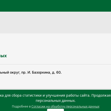
ных
ный округ, пр. И. Базоркина, д. 60.
ка для сбора статистики и улучшения работы сайта. Продолжая 
ьной службой по надзору в сфере связи, информационных
персональных данных.
Подробнее в
Согласии на обработку персональных данных
0 г. Учредитель: Государственное автономное учреждение