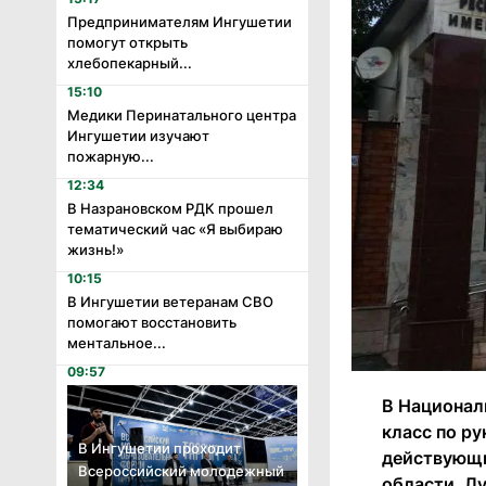
Предпринимателям Ингушетии
помогут открыть
хлебопекарный...
15:10
Медики Перинатального центра
Ингушетии изучают
пожарную...
12:34
В Назрановском РДК прошел
тематический час «Я выбираю
жизнь!»
10:15
В Ингушетии ветеранам СВО
помогают восстановить
ментальное...
09:57
В Национал
класс по ру
В Ингушетии проходит
действующи
Всероссийский молодежный
области. Л