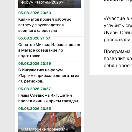
форум «Таргим-2026»
05.08.2026 23:53
«Участие в 
Калиматов провел рабочую
встречу с руководством
углубить св
военного следствия
Луизы Сейн
05.08.2026 21:57
рассказали
Сенатор Микаил Илезов провел
в Магасе совещание по
Программа 
подготовке...
позволит к
05.08.2026 20:59
себя новое 
В Ингушетию на форум
«Таргим» приехали делегаты из
40 регионов...
05.08.2026 20:57
Глава Следкома Ингушетии
провел личный прием граждан
05.08.2026 20:55
В Малгобеке проверили