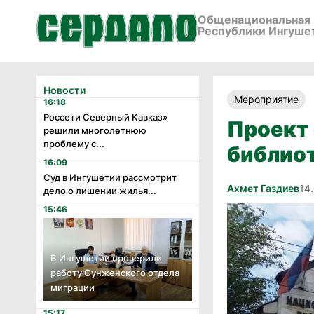
Общенациональная 
Республики Ингуше
Новости
Мероприятие
16:18
Россети Северный Кавказ»
Проект
решили многолетнюю
проблему с...
библио
16:09
Суд в Ингушетии рассмотрит
Ахмет Газдиев
14.
дело о лишении жилья...
15:46
В Ингушетии проверили
работу Сунженского отдела
миграции
15:17