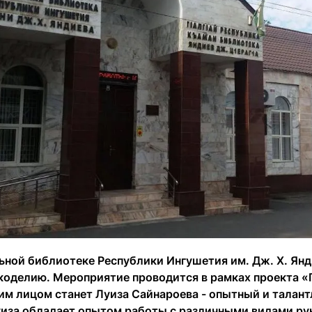
ьной библиотеке Республики Ингушетия им. Дж. Х. Янд
коделию. Мероприятие проводится в рамках проекта «Г
м лицом станет Луиза Сайнароева - опытный и талант
уиза обладает опытом работы с различными видами ру