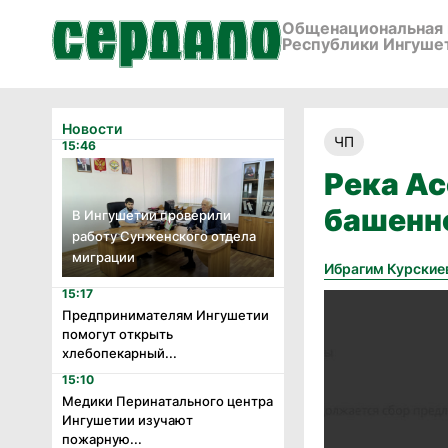
Общенациональная 
Республики Ингуше
Новости
ЧП
15:46
Река Ас
башенн
В Ингушетии проверили
работу Сунженского отдела
миграции
Ибрагим Курские
15:17
Предпринимателям Ингушетии
помогут открыть
хлебопекарный...
15:10
Медики Перинатального центра
Ингушетии изучают
пожарную...