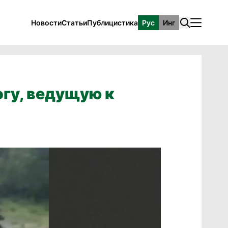
Новости
Статьи
Публицистика
Рус
Инг
гу, ведущую к