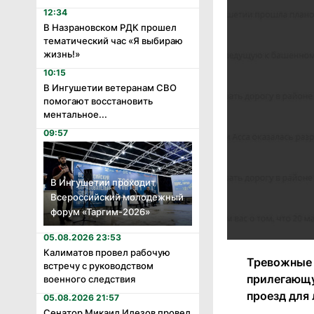
12:34
В Назрановском РДК прошел
тематический час «Я выбираю
жизнь!»
10:15
В Ингушетии ветеранам СВО
помогают восстановить
ментальное...
09:57
В Ингушетии проходит
Всероссийский молодежный
форум «Таргим-2026»
05.08.2026 23:53
Калиматов провел рабочую
Тревожные 
встречу с руководством
прилегающу
военного следствия
проезд для
05.08.2026 21:57
Сенатор Микаил Илезов провел