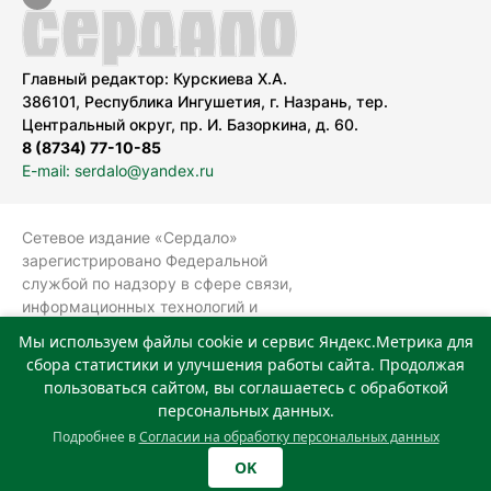
Главный редактор: Курскиева Х.А.
386101, Республика Ингушетия, г. Назрань, тер.
Центральный округ, пр. И. Базоркина, д. 60.
8 (8734) 77-10-85
E-mail: serdalo@yandex.ru
Сетевое издание «Сердало»
зарегистрировано Федеральной
службой по надзору в сфере связи,
информационных технологий и
массовых коммуникаций
Мы используем файлы cookie и сервис Яндекс.Метрика для
(Роскомнадзор).
сбора статистики и улучшения работы сайта. Продолжая
Реестровая запись СМИ: ЭЛ № ФС 77-
пользоваться сайтом, вы соглашаетесь с обработкой
78323 от 15.05.2020 г. Учредитель:
персональных данных.
Государственное автономное
Подробнее в
Согласии на обработку персональных данных
учреждение «Издательский дом
OK
«Сердало»