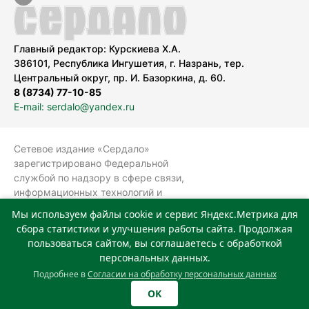
Главный редактор: Курскиева Х.А.
386101, Республика Ингушетия, г. Назрань, тер.
Центральный округ, пр. И. Базоркина, д. 60.
8 (8734) 77-10-85
E-mail: serdalo@yandex.ru
Сетевое издание «Сердало»
зарегистрировано Федеральной
службой по надзору в сфере связи,
информационных технологий и
массовых коммуникаций
Мы используем файлы cookie и сервис Яндекс.Метрика для
(Роскомнадзор).
сбора статистики и улучшения работы сайта. Продолжая
Реестровая запись СМИ: ЭЛ № ФС 77-
пользоваться сайтом, вы соглашаетесь с обработкой
78323 от 15.05.2020 г. Учредитель:
персональных данных.
Государственное автономное
Подробнее в
Согласии на обработку персональных данных
учреждение «Издательский дом
OK
«Сердало»