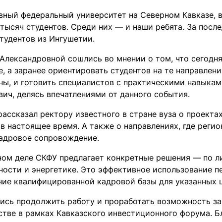
вный федеральный университет на Северном Кавказе, в
 тысяч студентов. Среди них — и наши ребята. За посл
тудентов из Ингушетии.
 Александровной сошлись во мнении о том, что сегодня
, а заранее ориентировать студентов на те направлени
ны, и готовить специалистов с практическими навыкам
ич, делясь впечатлениями от данного события.
ассказал ректору известного в стране вуза о проекта
 в настоящее время. А также о направлениях, где реги
кадровое сопровождение.
ном деле СКФУ предлагает конкретные решения — по ли
ости и энергетике. Это эффективное использование п
ие квалифицированной кадровой базы для указанных ц
ись продолжить работу и проработать возможность за
стве в рамках Кавказского инвестиционного форума. Б