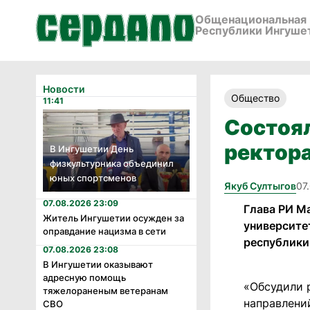
Общенациональная 
Республики Ингуше
Новости
Общество
11:41
Состоял
ректор
В Ингушетии День
физкультурника объединил
юных спортсменов
Якуб Султыгов
07
07.08.2026 23:09
Глава РИ М
Житель Ингушетии осужден за
университе
оправдание нацизма в сети
республики
07.08.2026 23:08
В Ингушетии оказывают
адресную помощь
«Обсудили 
тяжелораненым ветеранам
направлени
СВО