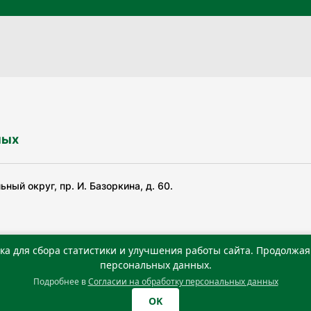
ных
ный округ, пр. И. Базоркина, д. 60.
ка для сбора статистики и улучшения работы сайта. Продолжая 
ьной службой по надзору в сфере связи, информационных
персональных данных.
Подробнее в
Согласии на обработку персональных данных
0 г. Учредитель: Государственное автономное учреждение
OK