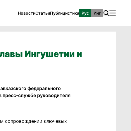
Новости
Статьи
Публицистика
Рус
Инг
Главы Ингушетии и
авказского федерального
в пресс-службе руководителя
ном сопровождении ключевых