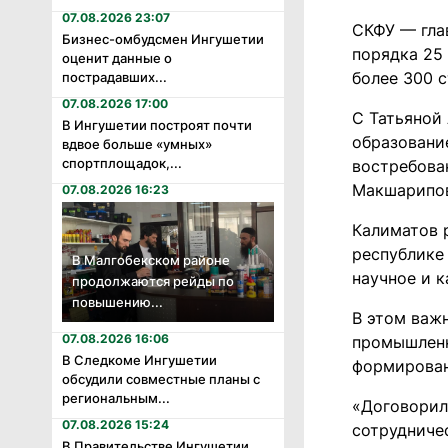
07.08.2026 23:07
СКФУ — гла
Бизнес-омбудсмен Ингушетии
порядка 25
оценит данные о
более 300 с
пострадавших...
07.08.2026 17:00
С Татьяной
В Ингушетии построят почти
образование
вдвое больше «умных»
спортплощадок,...
востребова
Макшарипов
07.08.2026 16:23
Калиматов р
республике
В Малгобекском районе
научное и 
продолжаются рейды по
повышению...
В этом важ
07.08.2026 16:06
промышленн
В Следкоме Ингушетии
формирован
обсудили совместные планы с
региональным...
«Договорил
07.08.2026 15:24
сотрудниче
В Правительстве Ингушетии