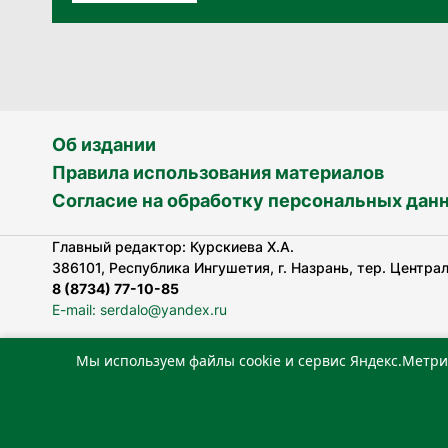
Об издании
Правила использования материалов
Согласие на обработку персональных дан
Главный редактор: Курскиева Х.А.
386101, Республика Ингушетия, г. Назрань, тер. Централь
8 (8734) 77-10-85
E-mail: serdalo@yandex.ru
Мы используем файлы cookie и сервис Яндекс.Метри
Сетевое издание «Сердало» зарегистрировано Федерал
технологий и массовых коммуникаций (Роскомнадзор).
Реестровая запись СМИ: ЭЛ № ФС 77-78323 от 15.05.202
«Издательский дом «Сердало»