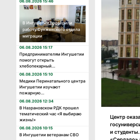
06.08.2026 15:46
В Ингушетии проверили
работу Сунженского отдела
миграции
06.08.2026 15:17
Предпринимателям Ингушетии
помогут открыть
хлебопекарный...
06.08.2026 15:10
Медики Перинатального центра
Ингушетии изучают
пожарную...
06.08.2026 12:34
В Назрановском РДК прошел
тематический час «Я выбираю
Центр оказ
жизнь!»
госуниверс
06.08.2026 10:15
и студенты
В Ингушетии ветеранам СВО
«Сердало» 