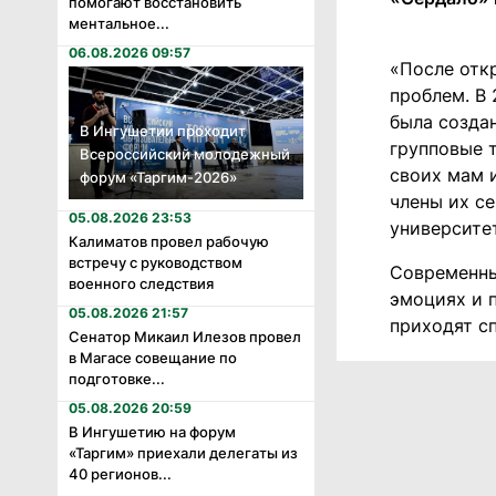
помогают восстановить
ментальное...
06.08.2026 09:57
«После отк
проблем. В 
была созда
В Ингушетии проходит
групповые 
Всероссийский молодежный
своих мам 
форум «Таргим-2026»
члены их с
05.08.2026 23:53
университе
Калиматов провел рабочую
встречу с руководством
Современны
военного следствия
эмоциях и п
05.08.2026 21:57
приходят с
Сенатор Микаил Илезов провел
в Магасе совещание по
подготовке...
05.08.2026 20:59
В Ингушетию на форум
«Таргим» приехали делегаты из
40 регионов...