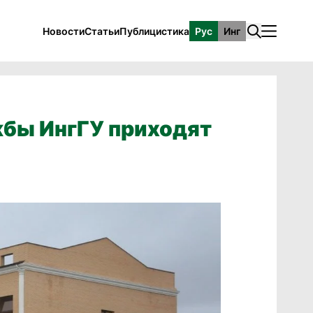
Новости
Статьи
Публицистика
Рус
Инг
бы ИнгГУ приходят