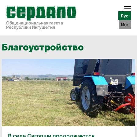
Рус
Общенациональная газета
Инг
Республики Ингушетия
Благоустройство
В селе Сагопши продолжаются