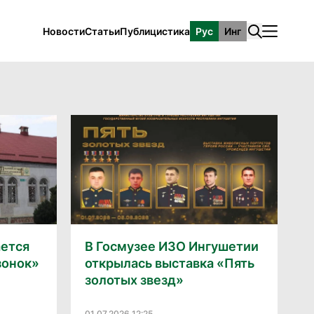
Новости
Статьи
Публицистика
Рус
Инг
ается
В Госмузее ИЗО Ингушетии
зонок»
открылась выставка «Пять
золотых звезд»
01.07.2026 12:25