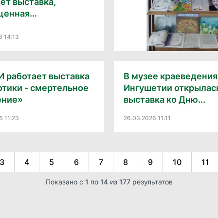
ет выставка,
енная...
6 14:13
И работает выставка
В музее краеведения
тики - смертельное
Ингушетии открылас
ение»
выставка ко Дню...
6 11:23
26.03.2026 11:11
3
4
5
6
7
8
9
10
11
Показано с
1
по
14
из
177
результатов