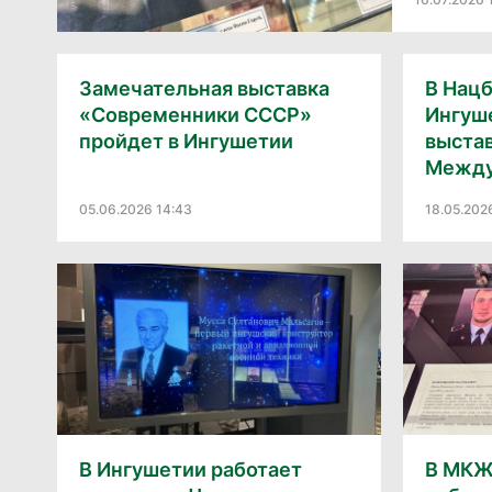
Замечательная выставка
В Нац
«Современники СССР»
Ингуш
пройдет в Ингушетии
выстав
Между
05.06.2026 14:43
18.05.202
В Ингушетии работает
В МКЖ