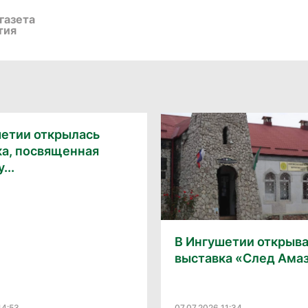
газета
тия
шетии открылась
ка, посвященная
...
В Ингушетии открыв
выставка «След Ама
14:53
07.07.2026 11:34