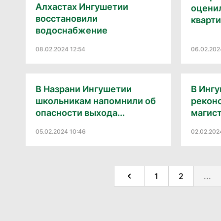
Алхастах Ингушетии
оценил
восстановили
кварт
водоснабжение
08.02.2024 12:54
06.02.202
В Назрани Ингушетии
В Инг
школьникам напомнили об
рекон
опасности выхода...
магис
05.02.2024 10:46
02.02.202
1
2
...