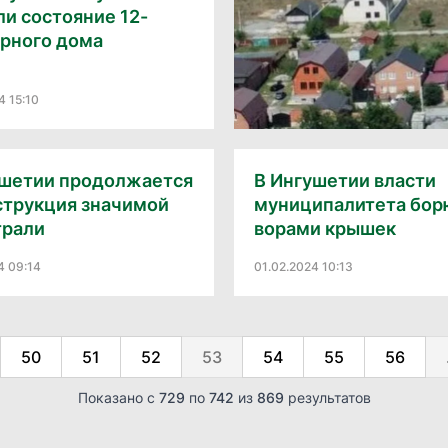
и состояние 12-
ирного дома
4 15:10
ушетии продолжается
В Ингушетии власти
струкция значимой
муниципалитета бор
трали
ворами крышек
4 09:14
01.02.2024 10:13
50
51
52
53
54
55
56
Показано с
729
по
742
из
869
результатов