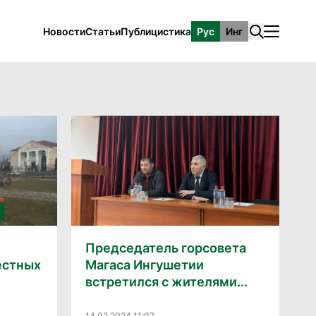
Новости
Статьи
Публицистика
Рус
Инг
Председатель горсовета
естных
Магаса Ингушетии
встретился с жителями...
14.02.2024 11:07