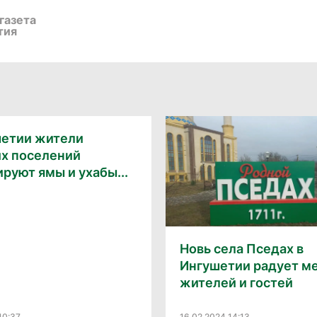
газета
тия
шетии жители
их поселений
руют ямы и ухабы...
Новь села Пседах в
Ингушетии радует м
жителей и гостей
10:37
16.02.2024 14:13