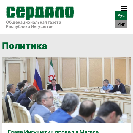
Рус
Общенациональная газета
Инг
Республики Ингушетия
Политика
Глава Ингушетии провел в Магасе