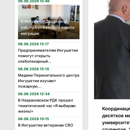
06.08.2026 15:46
В Ингушетии проверили
работу Сунженского отдела
миграции
06.08.2026 15:17
Предпринимателям Ингушетии
помогут открыть
хлебопекарный...
06.08.2026 15:10
Медики Перинатального центра
Ингушетии изучают
пожарную...
06.08.2026 12:34
В Назрановском РДК прошел
тематический час «Я выбираю
Координаци
жизнь!»
десятков м
06.08.2026 10:15
университе
В Ингушетии ветеранам СВО
студентов.