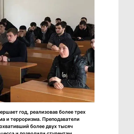
ершает год, реализовав более трех
ма и терроризма. Преподаватели
 охвативший более двух тысяч
оцесса и позволили студентам