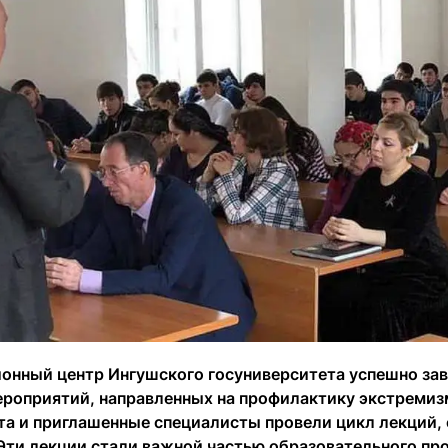
онный центр Ингушского госуниверситета успешно зав
ероприятий, направленных на профилактику экстремиз
та и приглашенные специалисты провели цикл лекций,
 Эти лекции стали важной частью образовательного пр