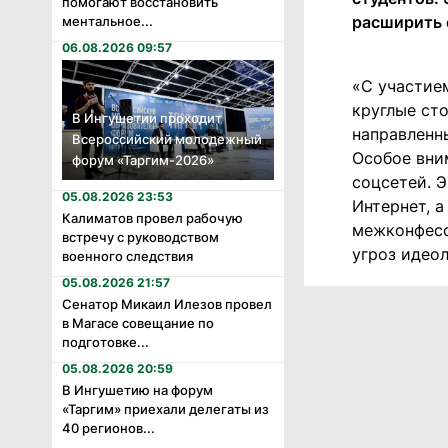
помогают восстановить
расширить 
ментальное...
06.08.2026 09:57
«С участие
круглые ст
В Ингушетии проходит
направленн
Всероссийский молодежный
Особое вни
форум «Таргим-2026»
соцсетей. 
05.08.2026 23:53
Интернет, 
Калиматов провел рабочую
межконфесс
встречу с руководством
угроз идеол
военного следствия
05.08.2026 21:57
Сенатор Микаил Илезов провел
в Магасе совещание по
подготовке...
05.08.2026 20:59
В Ингушетию на форум
«Таргим» приехали делегаты из
40 регионов...