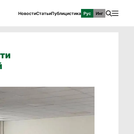
Новости
Статьи
Публицистика
Рус
Инг
ати
й