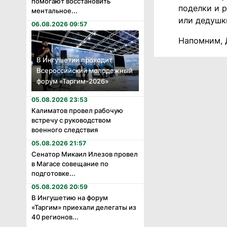
помогают восстановить
поделки и 
ментальное...
или дедушки
06.08.2026 09:57
Напомним, Д
В Ингушетии проходит
Всероссийский молодежный
форум «Таргим-2026»
05.08.2026 23:53
Калиматов провел рабочую
встречу с руководством
военного следствия
05.08.2026 21:57
Сенатор Микаил Илезов провел
в Магасе совещание по
подготовке...
05.08.2026 20:59
В Ингушетию на форум
«Таргим» приехали делегаты из
40 регионов...