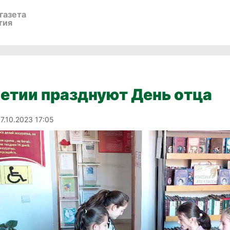
газета
тия
етии празднуют День отца
17.10.2023 17:05