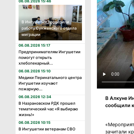
06.08.2026 15:46
В Ингушетии проверили
работу Сунженского отдела
миграции
06.08.2026 15:17
Предпринимателям Ингушетии
помогут открыть
хлебопекарный...
06.08.2026 15:10
Медики Перинатального центра
Ингушетии изучают
пожарную...
06.08.2026 12:34
В Алкуне И
В Назрановском РДК прошел
сообщили к
тематический час «Я выбираю
жизнь!»
06.08.2026 10:15
«Мероприят
В Ингушетии ветеранам СВО
зачитали кр