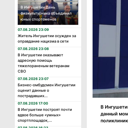
В Ингушетии День
физкультурника объединил
юных спортсменов
07.08.2026 23:09
Житель Ингушетии осужден за
оправдание нацизма в сети
07.08.2026 23:08
В Ингушетии оказывают
адресную помощь
тяжелораненым ветеранам
СВО
07.08.2026 23:07
Бизнес-омбудсмен Ингушетии
оценит данные о
пострадавших...
07.08.2026 17:00
В Ингушети
В Ингушетии построят почти
данный мом
вдвое больше «умных»
поликлиник
спортплощадок,...
07.08.2026 16:23