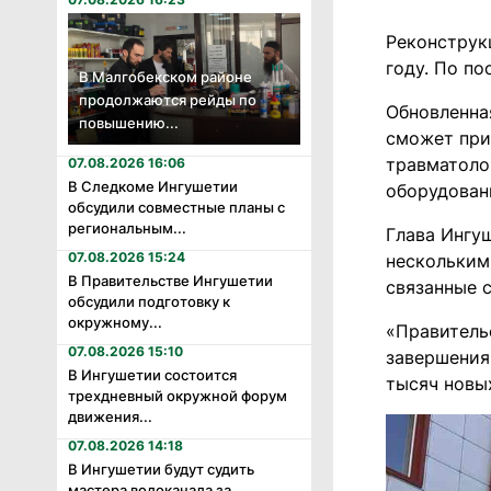
Реконструк
году. По по
В Малгобекском районе
продолжаются рейды по
Обновленна
повышению...
сможет при
травматоло
07.08.2026 16:06
В Следкоме Ингушетии
оборудован
обсудили совместные планы с
региональным...
Глава Ингу
07.08.2026 15:24
нескольким
В Правительстве Ингушетии
связанные 
обсудили подготовку к
окружному...
«Правитель
07.08.2026 15:10
завершения
В Ингушетии состоится
тысяч новы
трехдневный окружной форум
движения...
07.08.2026 14:18
В Ингушетии будут судить
мастера водоканала за