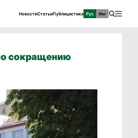
Новости
Статьи
Публицистика
Рус
Инг
по сокращению