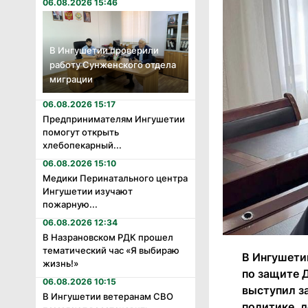
06.08.2026 15:46
В Ингушетии проверили
работу Сунженского отдела
миграции
06.08.2026 15:17
Предпринимателям Ингушетии
помогут открыть
хлебопекарный...
06.08.2026 15:10
Медики Перинатального центра
Ингушетии изучают
пожарную...
06.08.2026 12:34
В Назрановском РДК прошел
тематический час «Я выбираю
В Ингушети
жизнь!»
по защите 
06.08.2026 10:15
выступил з
В Ингушетии ветеранам СВО
политике, 