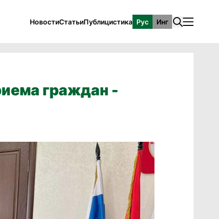
Новости
Статьи
Публицистика
Рус
Инг
иема граждан -