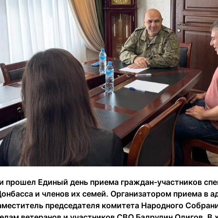
и прошел Единый день приема граждан-участников спе
Донбасса и членов их семей. Организатором приема в 
аместитель председателя комитета Народного Собрани
делам ветеранов и участников СВО Бадрудин Олигов. В