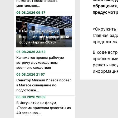
помогают восстановить
обращения,
ментальное...
предусмотр
06.08.2026 09:57
«Окружить 
В Ингушетии проходит
главная зад
Всероссийский молодежный
продолжена»
форум «Таргим-2026»
В ходе вст
05.08.2026 23:53
Калиматов провел рабочую
проблемами
встречу с руководством
решать нас
военного следствия
информация
05.08.2026 21:57
Сенатор Микаил Илезов провел
в Магасе совещание по
подготовке...
05.08.2026 20:59
В Ингушетию на форум
«Таргим» приехали делегаты из
40 регионов...